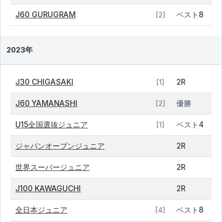
J60 GURUGRAM
ベスト8
[2]
2023年
J30 CHIGASAKI
2R
[1]
J60 YAMANASHI
優勝
[2]
U15全国選抜ジュニア
ベスト4
[1]
ジャパンオープンジュニア
2R
世界スーパージュニア
2R
J100 KAWAGUCHI
2R
全日本ジュニア
ベスト8
[4]