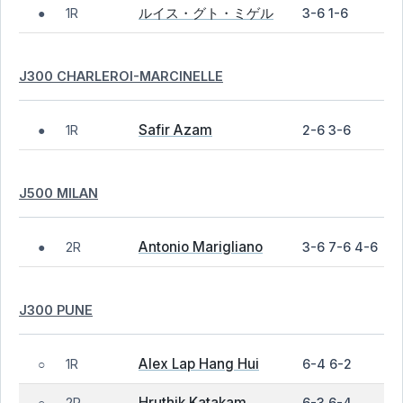
ルイス・グト・ミゲル
1R
3-6 1-6
●
J300 CHARLEROI-MARCINELLE
Safir Azam
1R
2-6 3-6
●
J500 MILAN
Antonio Marigliano
2R
3-6 7-6 4-6
●
J300 PUNE
Alex Lap Hang Hui
1R
6-4 6-2
○
Hruthik Katakam
2R
6-3 6-4