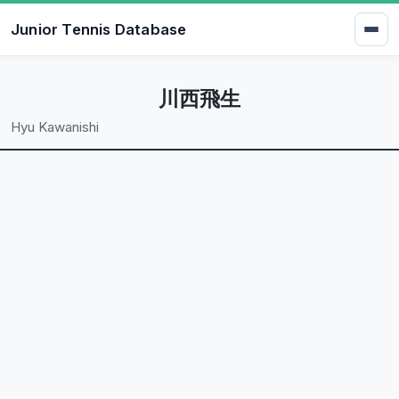
Junior Tennis Database
川西飛生
Hyu Kawanishi