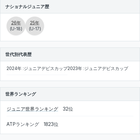
ナショナルジュニア歴
26年
25年
(U-18)
(U-17)
世代別代表歴
2024年 :ジュニアデビスカップ
2023年 :ジュニアデビスカップ
世界ランキング
ジュニア世界ランキング
32位
ATPランキング 1823位