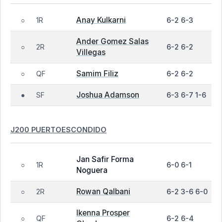
Anay Kulkarni
1R
6-2 6-3
○
Ander Gomez Salas
2R
6-2 6-2
○
Villegas
Samim Filiz
QF
6-2 6-2
○
Joshua Adamson
SF
6-3 6-7 1-6
●
J200 PUERTOESCONDIDO
Jan Safir Forma
1R
6-0 6-1
○
Noguera
Rowan Qalbani
2R
6-2 3-6 6-0
○
Ikenna Prosper
QF
6-2 6-4
○