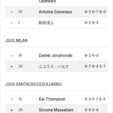
Okonkwo
Antoine Genereux
SF
6-3 6-7 6-0
○
駒田瑛人
F
6-2 6-3
○
J500 MILAN
Daniel Jovanovski
1R
6-2 6-4
○
ニコラス・バエナ
2R
6-7 6-4 5-7
●
J300 SANTACROCESULLARNO
Kai Thompson
1R
6-3 5-7 6-3
○
Simone Massellani
2R
0-6 3-6
●