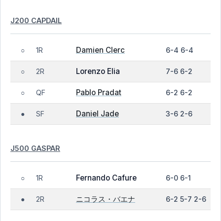
J200 CAPDAIL
Damien Clerc
1R
6-4 6-4
○
Lorenzo Elia
2R
7-6 6-2
○
Pablo Pradat
QF
6-2 6-2
○
Daniel Jade
SF
3-6 2-6
●
J500 GASPAR
Fernando Cafure
1R
6-0 6-1
○
ニコラス・バエナ
2R
6-2 5-7 2-6
●