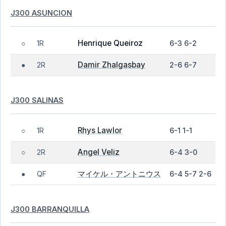
J300 ASUNCION
Henrique Queiroz
1R
6-3 6-2
○
Damir Zhalgasbay
2R
2-6 6-7
●
J300 SALINAS
Rhys Lawlor
1R
6-1 1-1
○
Angel Veliz
2R
6-4 3-0
○
マイケル・アントニウス
QF
6-4 5-7 2-6
●
J300 BARRANQUILLA