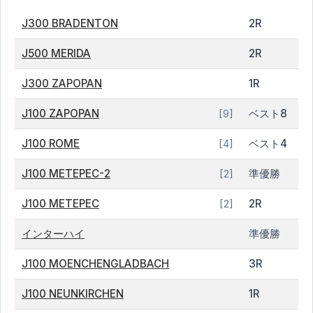
J300 BRADENTON
2R
J500 MERIDA
2R
J300 ZAPOPAN
1R
J100 ZAPOPAN
ベスト8
[9]
J100 ROME
ベスト4
[4]
J100 METEPEC-2
準優勝
[2]
J100 METEPEC
2R
[2]
インターハイ
準優勝
J100 MOENCHENGLADBACH
3R
J100 NEUNKIRCHEN
1R