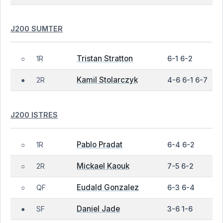
J200 SUMTER
Tristan Stratton
1R
6-1 6-2
○
Kamil Stolarczyk
2R
4-6 6-1 6-7
●
J200 ISTRES
Pablo Pradat
1R
6-4 6-2
○
Mickael Kaouk
2R
7-5 6-2
○
Eudald Gonzalez
QF
6-3 6-4
○
Daniel Jade
SF
3-6 1-6
●