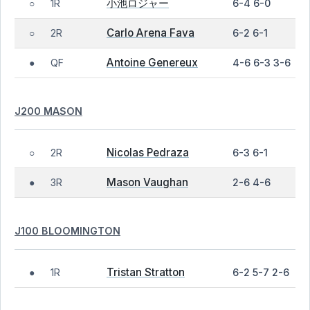
小池ロジャー
1R
6-4 6-0
○
Carlo Arena Fava
2R
6-2 6-1
○
Antoine Genereux
QF
4-6 6-3 3-6
●
J200 MASON
Nicolas Pedraza
2R
6-3 6-1
○
Mason Vaughan
3R
2-6 4-6
●
J100 BLOOMINGTON
Tristan Stratton
1R
6-2 5-7 2-6
●