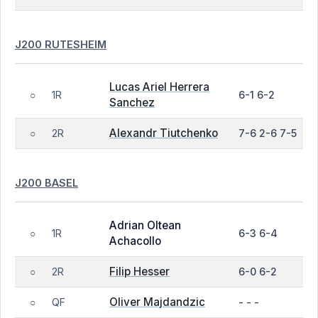
J200 RUTESHEIM
Lucas Ariel Herrera
1R
6-1 6-2
○
Sanchez
Alexandr Tiutchenko
2R
7-6 2-6 7-5
○
J200 BASEL
Adrian Oltean
1R
6-3 6-4
○
Achacollo
Filip Hesser
2R
6-0 6-2
○
Oliver Majdandzic
QF
- - -
○