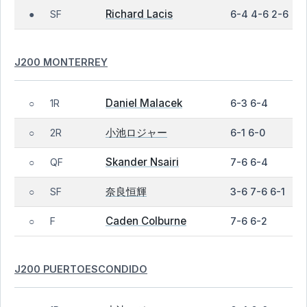
Richard Lacis
SF
6-4 4-6 2-6
●
J200 MONTERREY
Daniel Malacek
1R
6-3 6-4
○
小池ロジャー
2R
6-1 6-0
○
Skander Nsairi
QF
7-6 6-4
○
奈良恒輝
SF
3-6 7-6 6-1
○
Caden Colburne
F
7-6 6-2
○
J200 PUERTOESCONDIDO