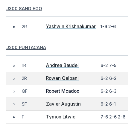
J300 SANDIEGO
Yashwin Krishnakumar
2R
1-6 2-6
●
J200 PUNTACANA
Andrea Baudel
1R
6-2 7-5
○
Rowan Qalbani
2R
6-2 6-2
○
Robert Mcadoo
QF
6-2 6-3
○
Zavier Augustin
SF
6-2 6-1
○
Tymon Litwic
F
7-6 2-6 2-6
●