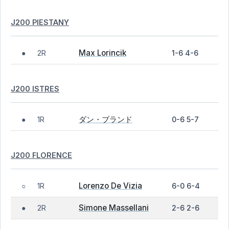
J200 PIESTANY
Max Lorincik
2R
1-6 4-6
●
J200 ISTRES
ダン・ブランド
1R
0-6 5-7
●
J200 FLORENCE
Lorenzo De Vizia
1R
6-0 6-4
○
Simone Massellani
2R
2-6 2-6
●