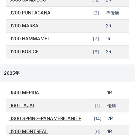
J200 PUNTACANA
準優勝
[2]
J200 MARSA
2R
J200 HAMMAMET
1R
[7]
J200 KOSICE
2R
[8]
2025年
J500 MERIDA
1R
J60 ITAJAÍ
優勝
[1]
J300 SPRING-PANAMERICANITF
2R
[14]
J200 MONTREAL
1R
[6]