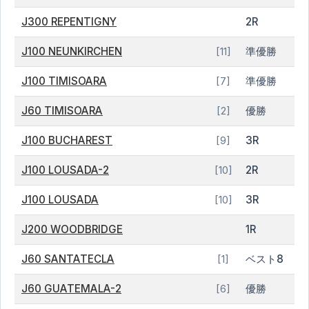
J300 REPENTIGNY
2R
J100 NEUNKIRCHEN
準優勝
[11]
J100 TIMISOARA
準優勝
[7]
J60 TIMISOARA
優勝
[2]
J100 BUCHAREST
3R
[9]
J100 LOUSADA-2
2R
[10]
J100 LOUSADA
3R
[10]
J200 WOODBRIDGE
1R
J60 SANTATECLA
ベスト8
[1]
J60 GUATEMALA-2
優勝
[6]