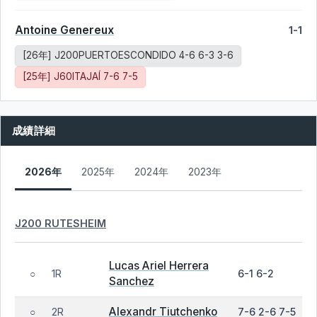
Antoine Genereux
1-1
[26年] J200PUERTOESCONDIDO 4-6 6-3 3-6
[25年] J60ITAJAÍ 7-6 7-5
成績詳細
2026年
2025年
2024年
2023年
J200 RUTESHEIM
Lucas Ariel Herrera
1R
6-1 6-2
○
Sanchez
Alexandr Tiutchenko
2R
7-6 2-6 7-5
○