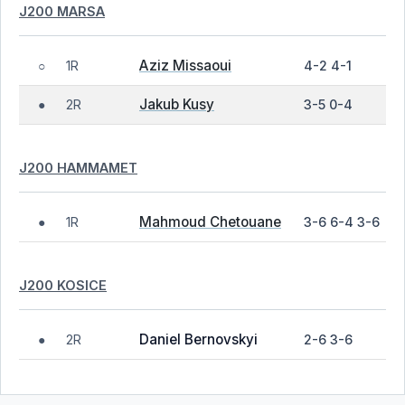
J200 MARSA
Aziz Missaoui
1R
4-2 4-1
○
Jakub Kusy
2R
3-5 0-4
●
J200 HAMMAMET
Mahmoud Chetouane
1R
3-6 6-4 3-6
●
J200 KOSICE
Daniel Bernovskyi
2R
2-6 3-6
●