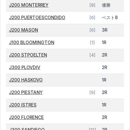
J200 MONTERREY
優勝
[8]
J200 PUERTOESCONDIDO
ベスト8
[6]
J200 MASON
3R
[6]
J100 BLOOMINGTON
1R
[1]
J200 STPOELTEN
2R
[4]
J300 PLOVDIV
2R
J200 HASKOVO
1R
J200 PIESTANY
2R
[9]
J200 ISTRES
1R
J200 FLORENCE
2R
J300 SANDIEGO
2R
[12]