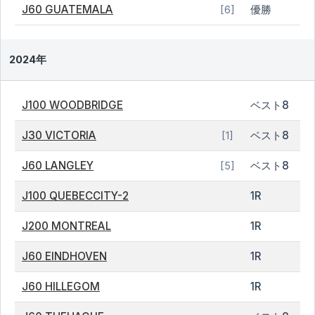
J60 GUATEMALA
優勝
[6]
2024年
J100 WOODBRIDGE
ベスト8
J30 VICTORIA
ベスト8
[1]
J60 LANGLEY
ベスト8
[5]
J100 QUEBECCITY-2
1R
J200 MONTREAL
1R
J60 EINDHOVEN
1R
J60 HILLEGOM
1R