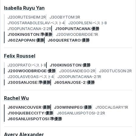
Isabella Ruyu Yan
J200RUTESHEIM:2R
J300BYTOM:3R
J100STARABOLESLAV:ベスト4
J200PILSEN:ベスト8
J100PUNTACANA-2:2R
J100PUNTACANA:優勝
J100KINGSTON:準優勝
J200WOODBRIDGE:1R
J60ZAPOPAN:優勝
J60QUERETARO:優勝
Felix Roussel
J200PRATO:ベスト8
J100KINGSTON:優勝
J200WOODBRIDGE:優勝
J300SANDIEGO:2R
J300TUCSON:2R
J200LASVEGAS:ベスト4
J200PUNTACANA-2:1R
J300SANJOSE:準優勝
J60SANJOSE-2:優勝
Rachel Wu
J60VANCOUVER:優勝
J30WINNIPEG:優勝
J100CALGARY:1R
J100QUEBECCITY:優勝
J60SANLUISPOTOSI-2:2R
J60SANLUISPOTOSI:準優勝
Avery Alexander