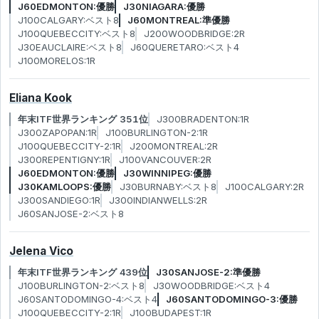
J60EDMONTON:優勝
J30NIAGARA:優勝
J100CALGARY:ベスト8
J60MONTREAL:準優勝
J100QUEBECCITY:ベスト8
J200WOODBRIDGE:2R
J30EAUCLAIRE:ベスト8
J60QUERETARO:ベスト4
J100MORELOS:1R
Eliana Kook
年末ITF世界ランキング 351位
J300BRADENTON:1R
J300ZAPOPAN:1R
J100BURLINGTON-2:1R
J100QUEBECCITY-2:1R
J200MONTREAL:2R
J300REPENTIGNY:1R
J100VANCOUVER:2R
J60EDMONTON:優勝
J30WINNIPEG:優勝
J30KAMLOOPS:優勝
J30BURNABY:ベスト8
J100CALGARY:2R
J300SANDIEGO:1R
J300INDIANWELLS:2R
J60SANJOSE-2:ベスト8
Jelena Vico
年末ITF世界ランキング 439位
J30SANJOSE-2:準優勝
J100BURLINGTON-2:ベスト8
J30WOODBRIDGE:ベスト4
J60SANTODOMINGO-4:ベスト4
J60SANTODOMINGO-3:優勝
J100QUEBECCITY-2:1R
J100BUDAPEST:1R