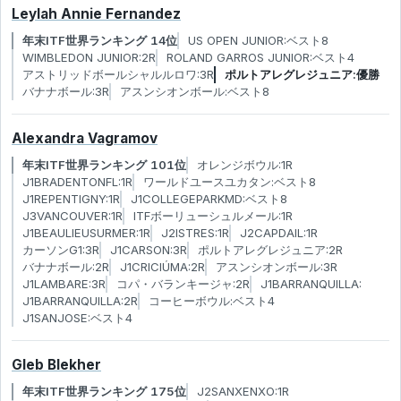
Leylah Annie Fernandez
年末ITF世界ランキング 14位
US OPEN JUNIOR:ベスト8
WIMBLEDON JUNIOR:2R
ROLAND GARROS JUNIOR:ベスト4
アストリッドボールシャルルロワ:3R
ポルトアレグレジュニア:優勝
バナナボール:3R
アスンシオンボール:ベスト8
Alexandra Vagramov
年末ITF世界ランキング 101位
オレンジボウル:1R
J1BRADENTONFL:1R
ワールドユースユカタン:ベスト8
J1REPENTIGNY:1R
J1COLLEGEPARKMD:ベスト8
J3VANCOUVER:1R
ITFボーリューシュルメール:1R
J1BEAULIEUSURMER:1R
J2ISTRES:1R
J2CAPDAIL:1R
カーソンG1:3R
J1CARSON:3R
ポルトアレグレジュニア:2R
バナナボール:2R
J1CRICIÚMA:2R
アスンシオンボール:3R
J1LAMBARE:3R
コパ・バランキージャ:2R
J1BARRANQUILLA:
J1BARRANQUILLA:2R
コーヒーボウル:ベスト4
J1SANJOSE:ベスト4
Gleb Blekher
年末ITF世界ランキング 175位
J2SANXENXO:1R