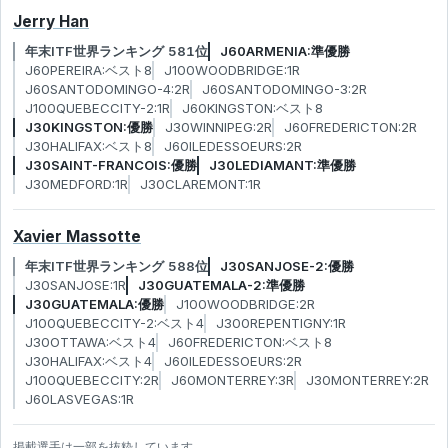
Jerry Han
年末ITF世界ランキング 581位
J60ARMENIA:準優勝
J60PEREIRA:ベスト8
J100WOODBRIDGE:1R
J60SANTODOMINGO-4:2R
J60SANTODOMINGO-3:2R
J100QUEBECCITY-2:1R
J60KINGSTON:ベスト8
J30KINGSTON:優勝
J30WINNIPEG:2R
J60FREDERICTON:2R
J30HALIFAX:ベスト8
J60ILEDESSOEURS:2R
J30SAINT-FRANCOIS:優勝
J30LEDIAMANT:準優勝
J30MEDFORD:1R
J30CLAREMONT:1R
Xavier Massotte
年末ITF世界ランキング 588位
J30SANJOSE-2:優勝
J30SANJOSE:1R
J30GUATEMALA-2:準優勝
J30GUATEMALA:優勝
J100WOODBRIDGE:2R
J100QUEBECCITY-2:ベスト4
J300REPENTIGNY:1R
J30OTTAWA:ベスト4
J60FREDERICTON:ベスト8
J30HALIFAX:ベスト4
J60ILEDESSOEURS:2R
J100QUEBECCITY:2R
J60MONTERREY:3R
J30MONTERREY:2R
J60LASVEGAS:1R
掲載選手は一部を抜粋しています