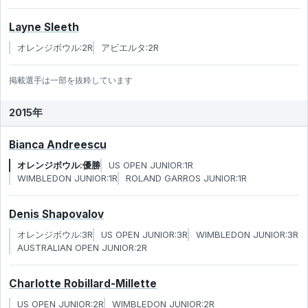
Layne Sleeth
オレンジボウル:2R
アビエルタ:2R
掲載選手は一部を抜粋しています
2015年
Bianca Andreescu
オレンジボウル:優勝
US OPEN JUNIOR:1R
WIMBLEDON JUNIOR:1R
ROLAND GARROS JUNIOR:1R
Denis Shapovalov
オレンジボウル:3R
US OPEN JUNIOR:3R
WIMBLEDON JUNIOR:3R
AUSTRALIAN OPEN JUNIOR:2R
Charlotte Robillard-Millette
US OPEN JUNIOR:2R
WIMBLEDON JUNIOR:2R