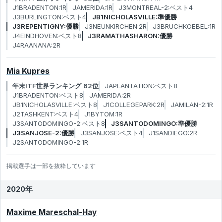
J1BRADENTON:1R
JAMERIDA:1R
J3MONTREAL-2:ベスト4
J3BURLINGTON:ベスト4
JB1NICHOLASVILLE:準優勝
J3REPENTIGNY:優勝
J3NEUNKIRCHEN:2R
J3BRUCHKOEBEL:1R
J4EINDHOVEN:ベスト8
J3RAMATHASHARON:優勝
J4RAANANA:2R
Mia Kupres
年末ITF世界ランキング 62位
JAPLANTATION:ベスト8
J1BRADENTON:ベスト8
JAMERIDA:2R
JB1NICHOLASVILLE:ベスト8
J1COLLEGEPARK:2R
JAMILAN-2:1R
J2TASHKENT:ベスト4
J1BYTOM:1R
J3SANTODOMINGO-2:ベスト8
J3SANTODOMINGO:準優勝
J3SANJOSE-2:優勝
J3SANJOSE:ベスト4
J1SANDIEGO:2R
J2SANTODOMINGO-2:1R
掲載選手は一部を抜粋しています
2020年
Maxime Mareschal-Hay