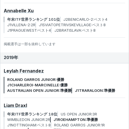
Annabelle Xu
年末ITF世界ランキング 101位
J2BENICARLO-2:ベスト4
J1VILLENA-2:2R
J1SVIATOPETRIVSKEVILLAGE:ベスト8
J1PRAGUEWEST:ベスト4
J2BRATISLAVA:ベスト8
掲載選手は一部を抜粋しています
2019年
Leylah Fernandez
ROLAND GARROS JUNIOR:優勝
J1CHARLEROI-MARCINELLE:優勝
AUSTRALIAN OPEN JUNIOR:準優勝
J1TRARALGON:準優勝
Liam Draxl
年末ITF世界ランキング 18位
US OPEN JUNIOR:3R
WIMBLEDON JUNIOR:2R
J1ROEHAMPTON:準優勝
J1NOTTINGHAM:ベスト8
ROLAND GARROS JUNIOR:1R