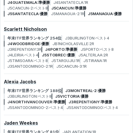
J4GUATEMALA:準優勝
J4SANTATECLA:1R
J5CANCUN-2:ベスト8
J5CANCUN:準優勝
J5SANTATECLA:優勝
J5MANAGUA-2:1R
J5MANAGUA:優勝
Scarlett Nicholson
年末ITF世界ランキング 254位
J3BURLINGTON:ベスト4
J4WOODBRIDGE:優勝
JB1NICHOLASVILLE:2R
J3REPENTIGNY:3R
J4PORTO:準優勝
J5PORTO:ベスト8
J4LEIRIA:ベスト4
J5STOBREC:優勝
J5ALTERLAA:2R
J5TIMISOARA:ベスト8
J5TARGUJIU:1R
J5TIRANA:1R
J3SANTODOMINGO-2:1R
J5CANCUN-3:1R
Alexia Jacobs
年末ITF世界ランキング 188位
J3MONTREAL-2:優勝
J3BURLINGTON:ベスト8
J5VICTORIA:優勝
J4NORTHVANCOUVER:準優勝
J3REPENTIGNY:準優勝
J5SANTODOMINGO-2:ベスト4
J5SANTODOMINGO:ベスト4
Jaden Weekes
年末ITF世界ランキング 81位
JAPLANTATION:1R