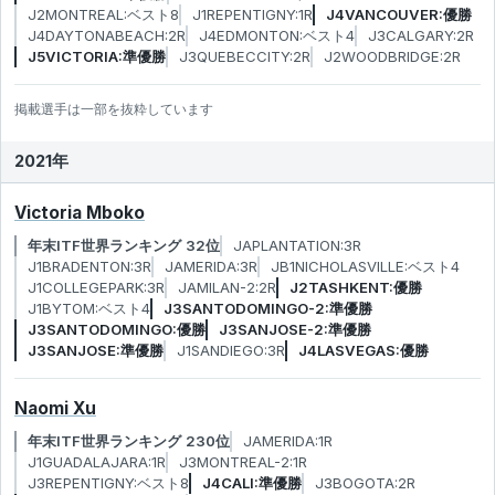
J2MONTREAL:ベスト8
J1REPENTIGNY:1R
J4VANCOUVER:優勝
J4DAYTONABEACH:2R
J4EDMONTON:ベスト4
J3CALGARY:2R
J5VICTORIA:準優勝
J3QUEBECCITY:2R
J2WOODBRIDGE:2R
掲載選手は一部を抜粋しています
2021年
Victoria Mboko
年末ITF世界ランキング 32位
JAPLANTATION:3R
J1BRADENTON:3R
JAMERIDA:3R
JB1NICHOLASVILLE:ベスト4
J1COLLEGEPARK:3R
JAMILAN-2:2R
J2TASHKENT:優勝
J1BYTOM:ベスト4
J3SANTODOMINGO-2:準優勝
J3SANTODOMINGO:優勝
J3SANJOSE-2:準優勝
J3SANJOSE:準優勝
J1SANDIEGO:3R
J4LASVEGAS:優勝
Naomi Xu
年末ITF世界ランキング 230位
JAMERIDA:1R
J1GUADALAJARA:1R
J3MONTREAL-2:1R
J3REPENTIGNY:ベスト8
J4CALI:準優勝
J3BOGOTA:2R