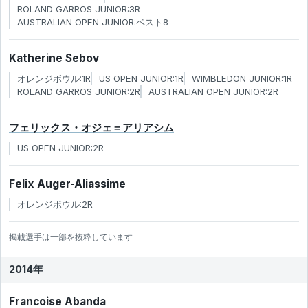
ROLAND GARROS JUNIOR:3R
AUSTRALIAN OPEN JUNIOR:ベスト8
Katherine Sebov
オレンジボウル:1R
US OPEN JUNIOR:1R
WIMBLEDON JUNIOR:1R
ROLAND GARROS JUNIOR:2R
AUSTRALIAN OPEN JUNIOR:2R
フェリックス・オジェ＝アリアシム
US OPEN JUNIOR:2R
Felix Auger-Aliassime
オレンジボウル:2R
掲載選手は一部を抜粋しています
2014年
Francoise Abanda