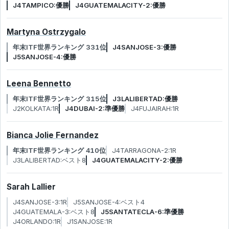
J4TAMPICO:優勝
J4GUATEMALACITY-2:優勝
Martyna Ostrzygalo
年末ITF世界ランキング 331位
J4SANJOSE-3:優勝
J5SANJOSE-4:優勝
Leena Bennetto
年末ITF世界ランキング 315位
J3LALIBERTAD:優勝
J2KOLKATA:1R
J4DUBAI-2:準優勝
J4FUJAIRAH:1R
Bianca Jolie Fernandez
年末ITF世界ランキング 410位
J4TARRAGONA-2:1R
J3LALIBERTAD:ベスト8
J4GUATEMALACITY-2:優勝
Sarah Lallier
J4SANJOSE-3:1R
J5SANJOSE-4:ベスト4
J4GUATEMALA-3:ベスト8
J5SANTATECLA-6:準優勝
J4ORLANDO:1R
J1SANJOSE:1R