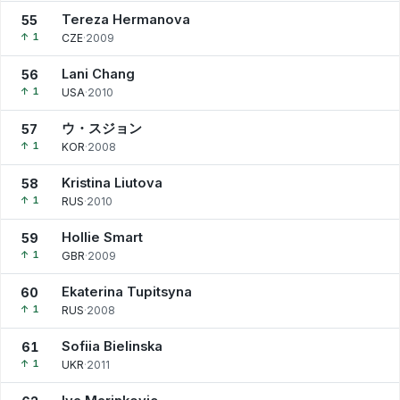
Tereza Hermanova
55
↑ 1
CZE
·
2009
Lani Chang
56
↑ 1
USA
·
2010
ウ・スジョン
57
↑ 1
KOR
·
2008
Kristina Liutova
58
↑ 1
RUS
·
2010
Hollie Smart
59
↑ 1
GBR
·
2009
Ekaterina Tupitsyna
60
↑ 1
RUS
·
2008
Sofiia Bielinska
61
↑ 1
UKR
·
2011