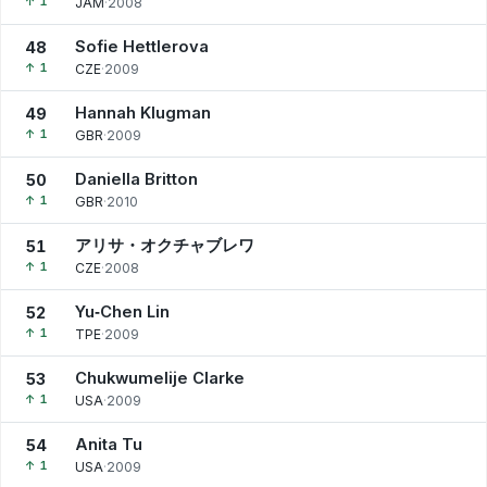
↑ 1
JAM
·
2008
Sofie Hettlerova
48
↑ 1
CZE
·
2009
Hannah Klugman
49
↑ 1
GBR
·
2009
Daniella Britton
50
↑ 1
GBR
·
2010
アリサ・オクチャブレワ
51
↑ 1
CZE
·
2008
Yu‑Chen Lin
52
↑ 1
TPE
·
2009
Chukwumelije Clarke
53
↑ 1
USA
·
2009
Anita Tu
54
↑ 1
USA
·
2009