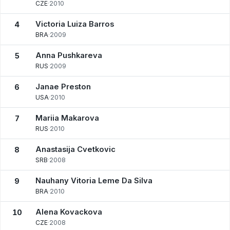
CZE
·
2010
Victoria Luiza Barros
4
BRA
·
2009
Anna Pushkareva
5
RUS
·
2009
Janae Preston
6
USA
·
2010
Mariia Makarova
7
RUS
·
2010
Anastasija Cvetkovic
8
SRB
·
2008
Nauhany Vitoria Leme Da Silva
9
BRA
·
2010
Alena Kovackova
10
CZE
·
2008