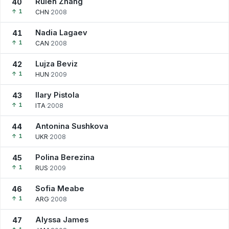
Ruien Zhang
40
↑ 1
CHN
·
2008
Nadia Lagaev
41
↑ 1
CAN
·
2008
Lujza Beviz
42
↑ 1
HUN
·
2009
Ilary Pistola
43
↑ 1
ITA
·
2008
Antonina Sushkova
44
↑ 1
UKR
·
2008
Polina Berezina
45
↑ 1
RUS
·
2009
Sofia Meabe
46
↑ 1
ARG
·
2008
Alyssa James
47