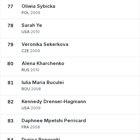
Oliwia Sybicka
77
POL
·
2009
Sarah Ye
78
USA
·
2010
Veronika Sekerkova
79
CZE
·
2009
Alena Kharchenko
80
RUS
·
2010
Iulia Maria Buculei
81
ROU
·
2008
Kennedy Drenser‑Hagmann
82
USA
·
2009
Daphnee Mpetshi Perricard
83
FRA
·
2008
Dusica Popovski
84