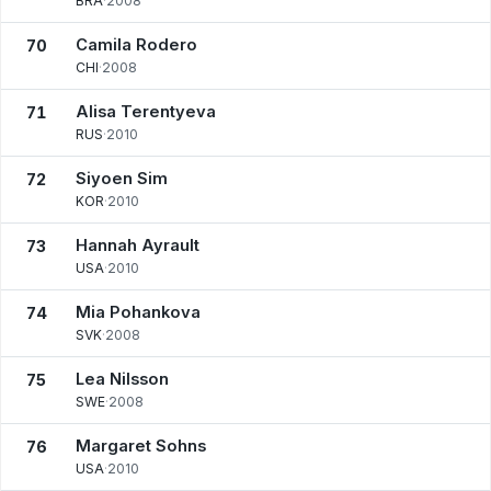
BRA
·
2008
Camila Rodero
70
CHI
·
2008
Alisa Terentyeva
71
RUS
·
2010
Siyoen Sim
72
KOR
·
2010
Hannah Ayrault
73
USA
·
2010
Mia Pohankova
74
SVK
·
2008
Lea Nilsson
75
SWE
·
2008
Margaret Sohns
76
USA
·
2010