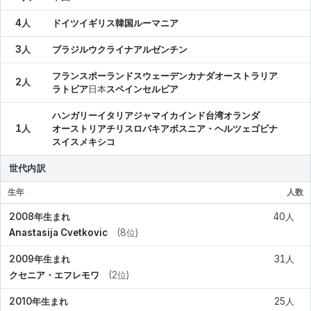
4人
ドイツ
イギリス
韓国
ルーマニア
3人
ブラジル
ウクライナ
アルゼンチン
フランス
ポーランド
スウェーデン
カナダ
オーストラリア
2人
ラトビア
日本
スペイン
セルビア
ハンガリー
イタリア
ジャマイカ
インド
台湾
オランダ
1人
オーストリア
チリ
スロバキア
ボスニア・ヘルツェゴビナ
スイス
メキシコ
世代内訳
生年
人数
2008年生まれ
40人
Anastasija Cvetkovic
(8位)
2009年生まれ
31人
クセニア・エフレモワ
(2位)
2010年生まれ
25人