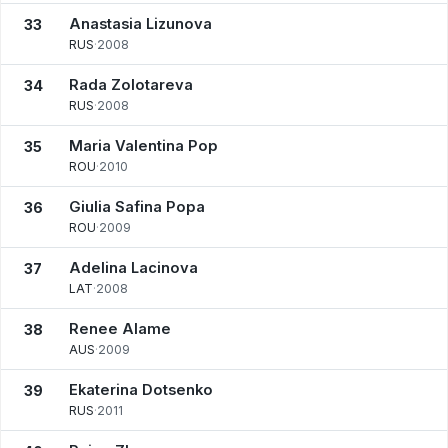
Anastasia Lizunova
33
RUS
·
2008
Rada Zolotareva
34
RUS
·
2008
Maria Valentina Pop
35
ROU
·
2010
Giulia Safina Popa
36
ROU
·
2009
Adelina Lacinova
37
LAT
·
2008
Renee Alame
38
AUS
·
2009
Ekaterina Dotsenko
39
RUS
·
2011