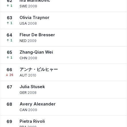
Iva Marinkovic
62
↑ 1
SWE
·
2008
Olivia Traynor
63
↑ 1
USA
·
2008
Fleur De Bresser
64
↑ 1
NED
·
2009
Zhang‑Qian Wei
65
↑ 1
CHN
·
2008
アンナ・ピルヒャー
66
↓ 26
AUT
·
2010
Julia Stusek
67
GER
·
2008
Avery Alexander
68
CAN
·
2009
Pietra Rivoli
69