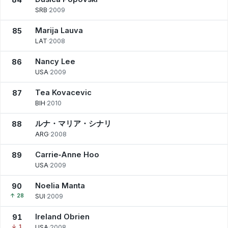
SRB
·
2009
Marija Lauva
85
LAT
·
2008
Nancy Lee
86
USA
·
2009
Tea Kovacevic
87
BIH
·
2010
ルナ・マリア・シナリ
88
ARG
·
2008
Carrie‑Anne Hoo
89
USA
·
2009
Noelia Manta
90
↑ 28
SUI
·
2009
Ireland Obrien
91
↓ 1
USA
·
2008