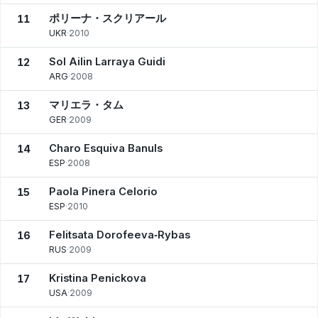
ポリーナ・スクリアール
11
UKR
·
2010
Sol Ailin Larraya Guidi
12
ARG
·
2008
マリエラ・タム
13
GER
·
2009
Charo Esquiva Banuls
14
ESP
·
2008
Paola Pinera Celorio
15
ESP
·
2010
Felitsata Dorofeeva‑Rybas
16
RUS
·
2009
Kristina Penickova
17
USA
·
2009