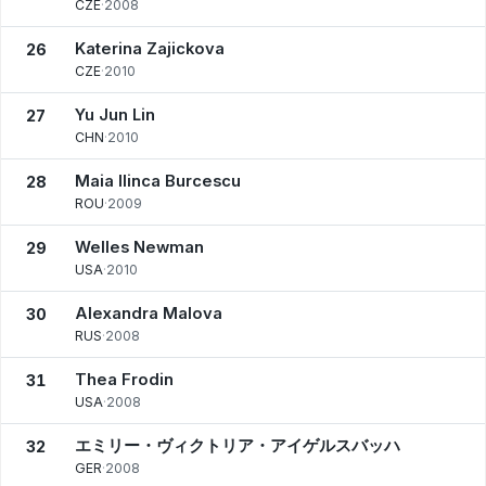
CZE
·
2008
Katerina Zajickova
26
CZE
·
2010
Yu Jun Lin
27
CHN
·
2010
Maia Ilinca Burcescu
28
ROU
·
2009
Welles Newman
29
USA
·
2010
Alexandra Malova
30
RUS
·
2008
Thea Frodin
31
USA
·
2008
エミリー・ヴィクトリア・アイゲルスバッハ
32
GER
·
2008