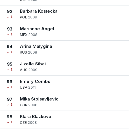
Barbara Kostecka
92
↓ 1
POL
·
2009
Marianne Angel
93
↓ 1
MEX
·
2008
Arina Malygina
94
↓ 1
RUS
·
2008
Jizelle Sibai
95
↓ 1
AUS
·
2009
Emery Combs
96
↓ 1
USA
·
2011
Mika Stojsavljevic
97
↓ 1
GBR
·
2008
Klara Blazkova
98
↓ 1
CZE
·
2008