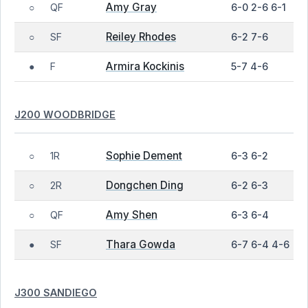
Amy Gray
QF
6-0 2-6 6-1
○
Reiley Rhodes
SF
6-2 7-6
○
Armira Kockinis
F
5-7 4-6
●
J200 WOODBRIDGE
Sophie Dement
1R
6-3 6-2
○
Dongchen Ding
2R
6-2 6-3
○
Amy Shen
QF
6-3 6-4
○
Thara Gowda
SF
6-7 6-4 4-6
●
J300 SANDIEGO