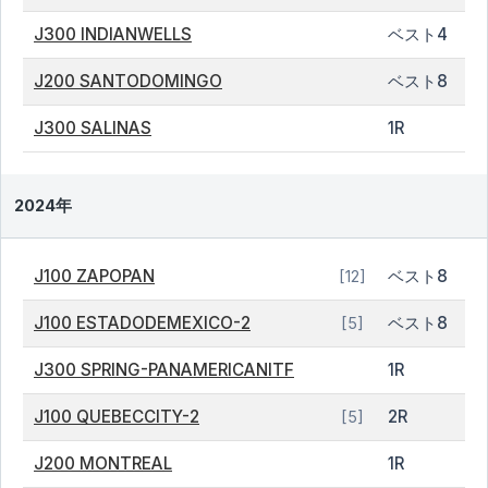
J300 INDIANWELLS
ベスト4
J200 SANTODOMINGO
ベスト8
J300 SALINAS
1R
2024年
J100 ZAPOPAN
ベスト8
[12]
J100 ESTADODEMEXICO-2
ベスト8
[5]
J300 SPRING-PANAMERICANITF
1R
J100 QUEBECCITY-2
2R
[5]
J200 MONTREAL
1R