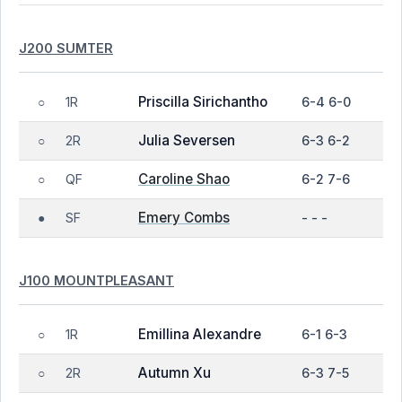
J200 SUMTER
Priscilla Sirichantho
1R
6-4 6-0
○
Julia Seversen
2R
6-3 6-2
○
Caroline Shao
QF
6-2 7-6
○
Emery Combs
SF
- - -
●
J100 MOUNTPLEASANT
Emillina Alexandre
1R
6-1 6-3
○
Autumn Xu
2R
6-3 7-5
○