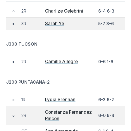
Charlize Celebrini
2R
6-4 6-3
○
Sarah Ye
3R
5-7 3-6
●
J300 TUCSON
Camille Allegre
2R
0-6 1-6
●
J200 PUNTACANA-2
Lydia Brennan
1R
6-3 6-2
○
Constanza Fernandez
2R
6-0 6-4
○
Rincon