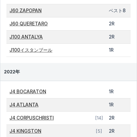
J60 ZAPOPAN
ベスト8
J60 QUERETARO
2R
J100 ANTALYA
2R
J100イスタンブール
1R
2022年
J4 BOCARATON
1R
J4 ATLANTA
1R
J4 CORPUSCHRISTI
2R
[14]
J4 KINGSTON
2R
[5]