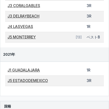
J3 CORALGABLES
3R
J3 DELRAYBEACH
3R
J4 LASVEGAS
1R
J5 MONTERREY
ベスト8
[13]
2021年
J1 GUADALAJARA
1R
J5 ESTADODEMEXICO
3R
国籍