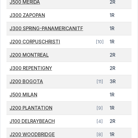
J500 MERIDA
2R
J300 ZAPOPAN
1R
J300 SPRING-PANAMERICANITF
1R
J200 CORPUSCHRISTI
1R
[10]
J200 MONTREAL
2R
J300 REPENTIGNY
2R
J200 BOGOTA
3R
[11]
J500 MILAN
1R
J200 PLANTATION
1R
[9]
J100 DELRAYBEACH
2R
[4]
J200 WOODBRIDGE
1R
[8]