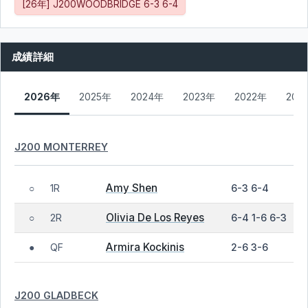
[26年] J200WOODBRIDGE 6-3 6-4
成績詳細
2026年
2025年
2024年
2023年
2022年
202
J200 MONTERREY
Amy Shen
1R
6-3 6-4
○
Olivia De Los Reyes
2R
6-4 1-6 6-3
○
Armira Kockinis
QF
2-6 3-6
●
J200 GLADBECK