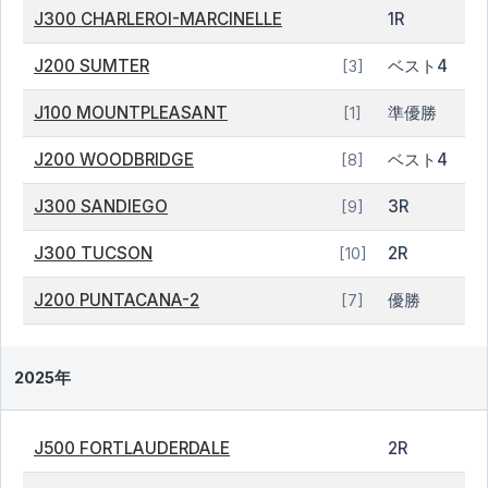
J300 CHARLEROI-MARCINELLE
1R
J200 SUMTER
ベスト4
[3]
J100 MOUNTPLEASANT
準優勝
[1]
J200 WOODBRIDGE
ベスト4
[8]
J300 SANDIEGO
3R
[9]
J300 TUCSON
2R
[10]
J200 PUNTACANA-2
優勝
[7]
2025年
J500 FORTLAUDERDALE
2R