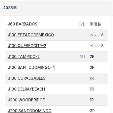
2023年
J60 BARBADOS
準優勝
[2]
J100 ESTADODEMEXICO
ベスト8
J100 QUEBECCITY-2
ベスト8
J100 TAMPICO-2
2R
[15]
J100 SANTODOMINGO-4
2R
J100 CORALGABLES
1R
J100 DELRAYBEACH
1R
J200 WOODBRIDGE
1R
J200 SANTODOMINGO
3R