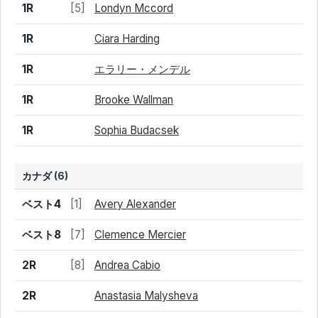
1R
[5]
Londyn Mccord
1R
Ciara Harding
1R
エラリー・メンデル
1R
Brooke Wallman
1R
Sophia Budacsek
カナダ
(6)
結果
シード
選手名
ベスト4
[1]
Avery Alexander
ベスト8
[7]
Clemence Mercier
2R
[8]
Andrea Cabio
2R
Anastasia Malysheva