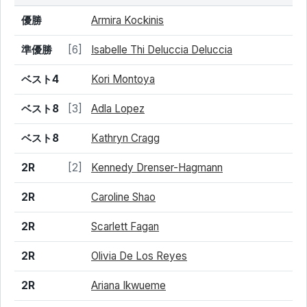
結果
シード
選手名
優勝
Armira Kockinis
準優勝
[6]
Isabelle Thi Deluccia Deluccia
ベスト4
Kori Montoya
ベスト8
[3]
Adla Lopez
ベスト8
Kathryn Cragg
2R
[2]
Kennedy Drenser-Hagmann
2R
Caroline Shao
2R
Scarlett Fagan
2R
Olivia De Los Reyes
2R
Ariana Ikwueme