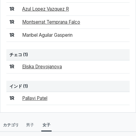
1R
Azul Lopez Vazquez R
1R
Montserrat Temprana Falco
1R
Maribel Aguilar Gasperin
チェコ
(1)
結果
シード
選手名
1R
Eliska Drevojanova
インド
(1)
結果
シード
選手名
1R
Pallavi Patel
カテゴリ
男子
女子