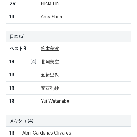
2R
Elicia Lin
1R
Amy Shen
日本 (5)
結果
シード
選手名
ベスト8
鈴木美波
1R
[4]
北岡美空
1R
五藤里保
1R
安西利紗
1R
Yui Watanabe
メキシコ
(4)
結果
シード
選手名
1R
Abril Cardenas Olivares