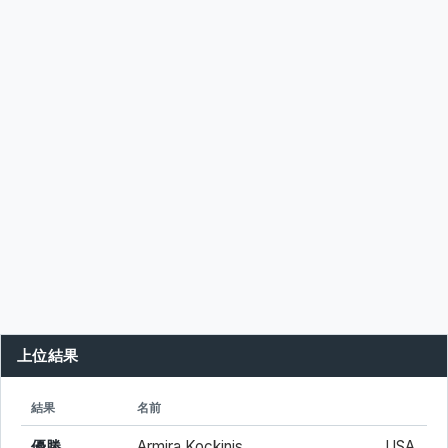
上位結果
シード
所属
結果
名前
優勝
Armira Kockinis
USA