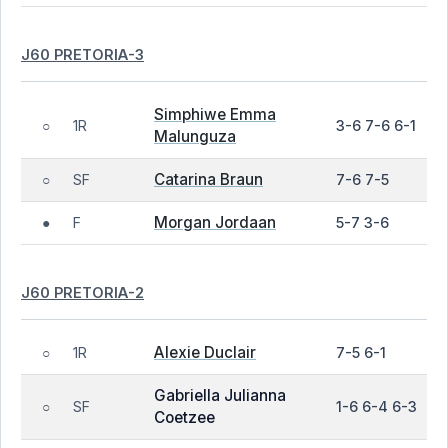
J60 PRETORIA-3
Simphiwe Emma
1R
3-6 7-6 6-1
○
Malunguza
Catarina Braun
SF
7-6 7-5
○
Morgan Jordaan
F
5-7 3-6
●
J60 PRETORIA-2
Alexie Duclair
1R
7-5 6-1
○
Gabriella Julianna
SF
1-6 6-4 6-3
○
Coetzee