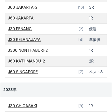
J60 JAKARTA-2
3R
[10]
J60 JAKARTA
1R
J30 PENANG
優勝
[2]
J30 KELANAJAYA
準優勝
[4]
J300 NONTHABURI-2
1R
J60 KATHMANDU-2
2R
J60 SINGAPORE
ベスト8
[7]
2023年
J30 CHIGASAKI
1R
[8]