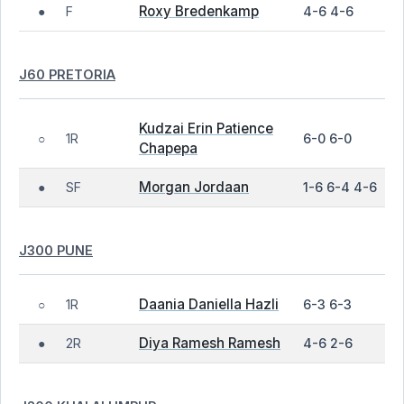
Roxy Bredenkamp
F
4-6 4-6
●
J60 PRETORIA
Kudzai Erin Patience
1R
6-0 6-0
○
Chapepa
Morgan Jordaan
SF
1-6 6-4 4-6
●
J300 PUNE
Daania Daniella Hazli
1R
6-3 6-3
○
Diya Ramesh Ramesh
2R
4-6 2-6
●