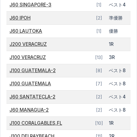
J60 SINGAPORE-3
ベスト4
[1]
J60 IPOH
準優勝
[2]
J60 LAUTOKA
優勝
[1]
J200 VERACRUZ
1R
J100 VERACRUZ
3R
[13]
J100 GUATEMALA-2
ベスト8
[8]
J100 GUATEMALA
ベスト8
[7]
J60 SANTATECLA-2
ベスト4
[2]
J60 MANAGUA-2
ベスト8
[2]
J100 CORALGABLES,FL
1R
[10]
J100 DELRAYBEACH
2R
[11]