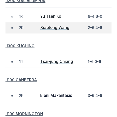
J200 KUALALUMPUR
Yu Tsen Ko
1R
6-4 6-0
○
Xiaotong Wang
2R
2-6 4-6
●
J300 KUCHING
Tsai-jung Chiang
1R
1-6 0-6
●
J100 CANBERRA
Eleni Makantasis
2R
3-6 4-6
●
J100 MORNINGTON