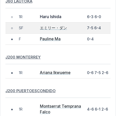
J60 LAUTOKA
Haru Ishida
1R
6-3 6-0
○
エミリー・ダン
SF
7-5 6-4
○
Pauline Ma
F
0-4
●
J200 MONTERREY
Ariana Ikwueme
1R
0-6 7-5 2-6
●
J200 PUERTOESCONDIDO
Montserrat Temprana
1R
4-6 6-1 2-6
●
Falco