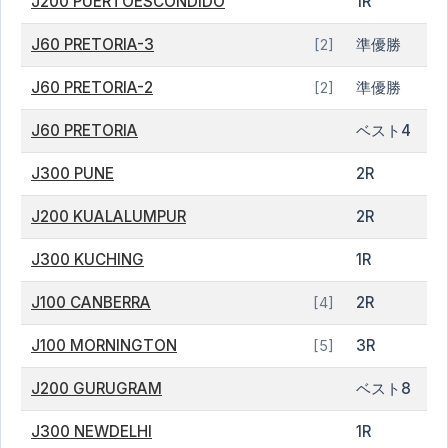
J200 PUERTOESCONDIDO
1R
J60 PRETORIA-3
準優勝
[2]
J60 PRETORIA-2
準優勝
[2]
J60 PRETORIA
ベスト4
J300 PUNE
2R
J200 KUALALUMPUR
2R
J300 KUCHING
1R
J100 CANBERRA
2R
[4]
J100 MORNINGTON
3R
[5]
J200 GURUGRAM
ベスト8
J300 NEWDELHI
1R