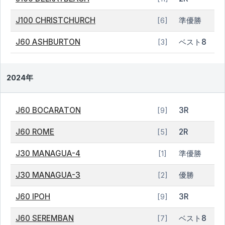
J100 CHRISTCHURCH
準優勝
[6]
J60 ASHBURTON
ベスト8
[3]
2024年
J60 BOCARATON
3R
[9]
J60 ROME
2R
[5]
J30 MANAGUA-4
準優勝
[1]
J30 MANAGUA-3
優勝
[2]
J60 IPOH
3R
[9]
J60 SEREMBAN
ベスト8
[7]