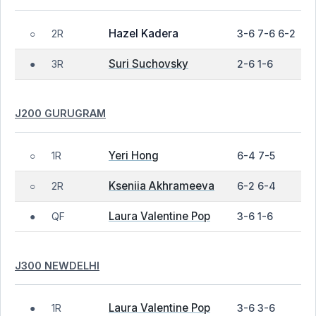
Hazel Kadera
2R
3-6 7-6 6-2
○
Suri Suchovsky
3R
2-6 1-6
●
J200 GURUGRAM
Yeri Hong
1R
6-4 7-5
○
Kseniia Akhrameeva
2R
6-2 6-4
○
Laura Valentine Pop
QF
3-6 1-6
●
J300 NEWDELHI
Laura Valentine Pop
1R
3-6 3-6
●