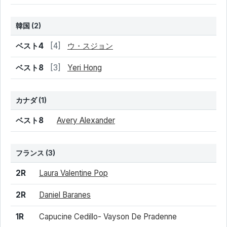
韓国
(2)
結果
シード
選手名
ベスト4
[4]
ウ・スジョン
ベスト8
[3]
Yeri Hong
カナダ
(1)
結果
シード
選手名
ベスト8
Avery Alexander
フランス
(3)
結果
シード
選手名
2R
Laura Valentine Pop
2R
Daniel Baranes
1R
Capucine Cedillo- Vayson De Pradenne