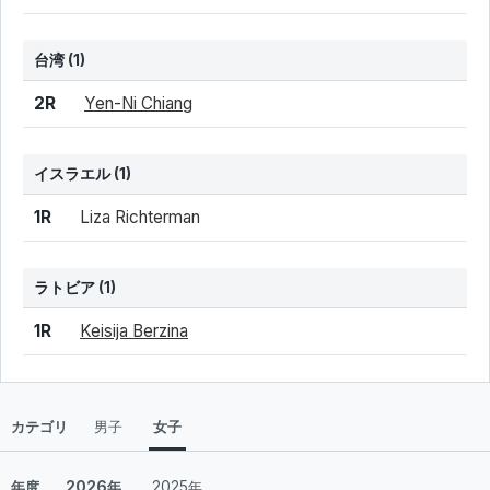
台湾
(1)
結果
シード
選手名
2R
Yen-Ni Chiang
イスラエル
(1)
結果
シード
選手名
1R
Liza Richterman
ラトビア
(1)
結果
シード
選手名
1R
Keisija Berzina
カテゴリ
男子
女子
年度
2026年
2025年