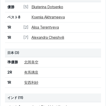
結果
シード
選手名
優勝
[5]
Ekaterina Dotsenko
ベスト8
Kseniia Akhrameeva
1R
[2]
Alisa Terentyeva
1R
[7]
Alexandra Cheishvili
日本 (3)
結果
シード
選手名
準優勝
北岡美空
2R
有馬璃音
1R
安西利紗
インド
(11)