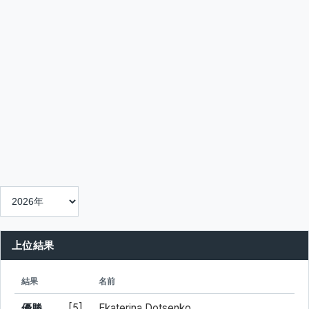
上位結果
シード
所属
結果
名前
優勝
[5]
Ekaterina Dotsenko