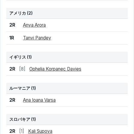
アメリカ
(2)
結果
シード
選手名
2R
Anya Arora
1R
Tanvi Pandey
イギリス
(1)
結果
シード
選手名
2R
[8]
Ophelia Korpanec Davies
ルーマニア
(1)
結果
シード
選手名
2R
Ana Ioana Varsa
スロバキア
(1)
結果
シード
選手名
2R
[1]
Kali Supova