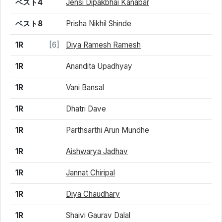
結果
シード
選手名
ベスト4
Jensi Dipakbhai Kanabar
ベスト8
Prisha Nikhil Shinde
1R
[6]
Diya Ramesh Ramesh
1R
Anandita Upadhyay
1R
Vani Bansal
1R
Dhatri Dave
1R
Parthsarthi Arun Mundhe
1R
Aishwarya Jadhav
1R
Jannat Chiripal
1R
Diya Chaudhary
1R
Shaivi Gaurav Dalal