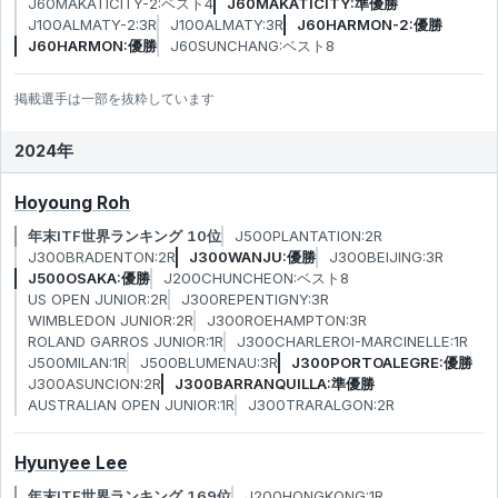
J60MAKATICITY-2:ベスト4
J60MAKATICITY:準優勝
J100ALMATY-2:3R
J100ALMATY:3R
J60HARMON-2:優勝
J60HARMON:優勝
J60SUNCHANG:ベスト8
掲載選手は一部を抜粋しています
2024年
Hoyoung Roh
年末ITF世界ランキング 10位
J500PLANTATION:2R
J300BRADENTON:2R
J300WANJU:優勝
J300BEIJING:3R
J500OSAKA:優勝
J200CHUNCHEON:ベスト8
US OPEN JUNIOR:2R
J300REPENTIGNY:3R
WIMBLEDON JUNIOR:2R
J300ROEHAMPTON:3R
ROLAND GARROS JUNIOR:1R
J300CHARLEROI-MARCINELLE:1R
J500MILAN:1R
J500BLUMENAU:3R
J300PORTOALEGRE:優勝
J300ASUNCION:2R
J300BARRANQUILLA:準優勝
AUSTRALIAN OPEN JUNIOR:1R
J300TRARALGON:2R
Hyunyee Lee
年末ITF世界ランキング 169位
J200HONGKONG:1R