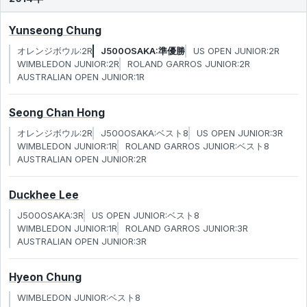
Yunseong Chung
オレンジボウル:2R
J500OSAKA:準優勝
US OPEN JUNIOR:2R
WIMBLEDON JUNIOR:2R
ROLAND GARROS JUNIOR:2R
AUSTRALIAN OPEN JUNIOR:1R
Seong Chan Hong
オレンジボウル:2R
J500OSAKA:ベスト8
US OPEN JUNIOR:3R
WIMBLEDON JUNIOR:1R
ROLAND GARROS JUNIOR:ベスト8
AUSTRALIAN OPEN JUNIOR:2R
Duckhee Lee
J500OSAKA:3R
US OPEN JUNIOR:ベスト8
WIMBLEDON JUNIOR:1R
ROLAND GARROS JUNIOR:3R
AUSTRALIAN OPEN JUNIOR:3R
Hyeon Chung
WIMBLEDON JUNIOR:ベスト8