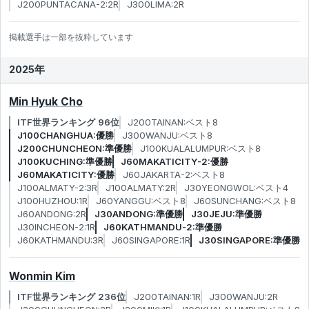
J200PUNTACANA-2:2R
J300LIMA:2R
掲載選手は一部を抜粋しています
2025年
Min Hyuk Cho
ITF世界ランキング 96位
J200TAINAN:ベスト8
J100CHANGHUA:優勝
J300WANJU:ベスト8
J200CHUNCHEON:準優勝
J100KUALALUMPUR:ベスト8
J100KUCHING:準優勝
J60MAKATICITY-2:優勝
J60MAKATICITY:優勝
J60JAKARTA-2:ベスト8
J100ALMATY-2:3R
J100ALMATY:2R
J30YEONGWOL:ベスト4
J100HUZHOU:1R
J60YANGGU:ベスト8
J60SUNCHANG:ベスト8
J60ANDONG:2R
J30ANDONG:準優勝
J30JEJU:準優勝
J30INCHEON-2:1R
J60KATHMANDU-2:準優勝
J60KATHMANDU:3R
J60SINGAPORE:1R
J30SINGAPORE:準優勝
Wonmin Kim
ITF世界ランキング 236位
J200TAINAN:1R
J300WANJU:2R