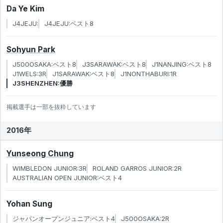
Da Ye Kim
J4JEJU:
J4JEJU:ベスト8
Sohyun Park
J500OSAKA:ベスト8
J3SARAWAK:ベスト8
J1NANJING:ベスト8
J1WELS:3R
J1SARAWAK:ベスト8
J1NONTHABURI:1R
J3SHENZHEN:優勝
掲載選手は一部を抜粋しています
2016年
Yunseong Chung
WIMBLEDON JUNIOR:3R
ROLAND GARROS JUNIOR:2R
AUSTRALIAN OPEN JUNIOR:ベスト4
Yohan Sung
ジャパンオープンジュニア:ベスト4
J500OSAKA:2R