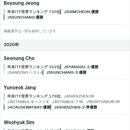
Boyoung Jeong
年末ITF世界ランキング 730位
J5GIMCHEON:優勝
J5SUNCHANG:優勝
掲載選手は一部を抜粋しています
2020年
Seonung Cho
年末ITF世界ランキング 352位
J5YANGGU-2:優勝
J5ANDONG:ベスト4
J5SUNCHANG-3:優勝
Yunseok Jang
年末ITF世界ランキング 179位
J4SHENZHEN:3R
J3ISTANBUL-8:ベスト4
J3ISTANBUL-7:1R
J1NONTHABURI:3R
J4CAUSEWAYBAY:優勝
J4SHENZHEN-2:準優勝
Woohyuk Sim