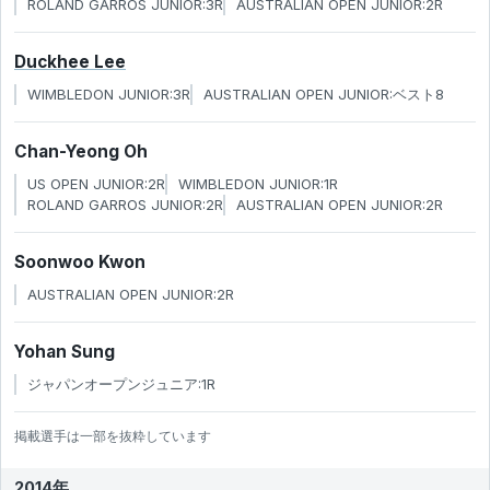
ROLAND GARROS JUNIOR:3R
AUSTRALIAN OPEN JUNIOR:2R
Duckhee Lee
WIMBLEDON JUNIOR:3R
AUSTRALIAN OPEN JUNIOR:ベスト8
Chan-Yeong Oh
US OPEN JUNIOR:2R
WIMBLEDON JUNIOR:1R
ROLAND GARROS JUNIOR:2R
AUSTRALIAN OPEN JUNIOR:2R
Soonwoo Kwon
AUSTRALIAN OPEN JUNIOR:2R
Yohan Sung
ジャパンオープンジュニア:1R
掲載選手は一部を抜粋しています
2014年