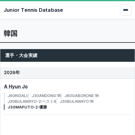
Junior Tennis Database
韓国
選手・大会実績
2026年
A Hyun Jo
J60KIGALI:
J30ANDONG:1R
J60GABORONE:1R
J30BULAWAYO-2:ベスト4
J30BULAWAYO:1R
J30MAPUTO-2:優勝