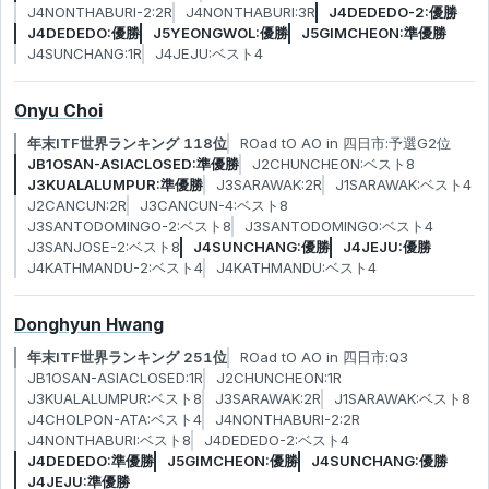
J4NONTHABURI-2:2R
J4NONTHABURI:3R
J4DEDEDO-2:優勝
J4DEDEDO:優勝
J5YEONGWOL:優勝
J5GIMCHEON:準優勝
J4SUNCHANG:1R
J4JEJU:ベスト4
Onyu Choi
年末ITF世界ランキング 118位
ROad tO AO in 四日市:予選G2位
JB1OSAN-ASIACLOSED:準優勝
J2CHUNCHEON:ベスト8
J3KUALALUMPUR:準優勝
J3SARAWAK:2R
J1SARAWAK:ベスト4
J2CANCUN:2R
J3CANCUN-4:ベスト8
J3SANTODOMINGO-2:ベスト8
J3SANTODOMINGO:ベスト4
J3SANJOSE-2:ベスト8
J4SUNCHANG:優勝
J4JEJU:優勝
J4KATHMANDU-2:ベスト4
J4KATHMANDU:ベスト4
Donghyun Hwang
年末ITF世界ランキング 251位
ROad tO AO in 四日市:Q3
JB1OSAN-ASIACLOSED:1R
J2CHUNCHEON:1R
J3KUALALUMPUR:ベスト8
J3SARAWAK:2R
J1SARAWAK:ベスト8
J4CHOLPON-ATA:ベスト4
J4NONTHABURI-2:2R
J4NONTHABURI:ベスト8
J4DEDEDO-2:ベスト4
J4DEDEDO:準優勝
J5GIMCHEON:優勝
J4SUNCHANG:優勝
J4JEJU:準優勝