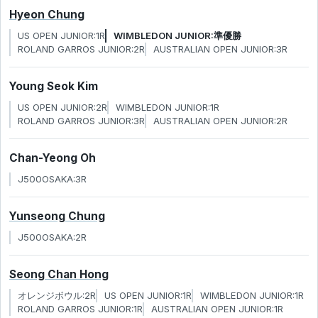
Hyeon Chung
US OPEN JUNIOR:1R
WIMBLEDON JUNIOR:準優勝
ROLAND GARROS JUNIOR:2R
AUSTRALIAN OPEN JUNIOR:3R
Young Seok Kim
US OPEN JUNIOR:2R
WIMBLEDON JUNIOR:1R
ROLAND GARROS JUNIOR:3R
AUSTRALIAN OPEN JUNIOR:2R
Chan-Yeong Oh
J500OSAKA:3R
Yunseong Chung
J500OSAKA:2R
Seong Chan Hong
オレンジボウル:2R
US OPEN JUNIOR:1R
WIMBLEDON JUNIOR:1R
ROLAND GARROS JUNIOR:1R
AUSTRALIAN OPEN JUNIOR:1R