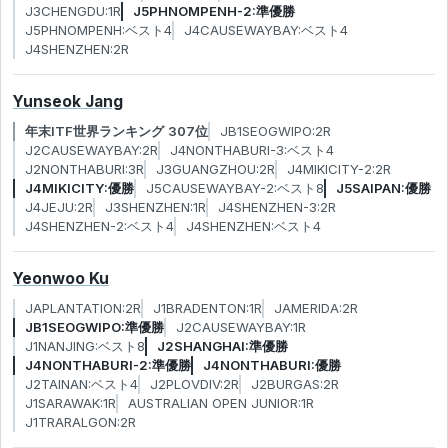
J3CHENGDU:1R
J5PHNOMPENH-2:準優勝
J5PHNOMPENH:ベスト4
J4CAUSEWAYBAY:ベスト4
J4SHENZHEN:2R
Yunseok Jang
年末ITF世界ランキング 307位
JB1SEOGWIPO:2R
J2CAUSEWAYBAY:2R
J4NONTHABURI-3:ベスト4
J2NONTHABURI:3R
J3GUANGZHOU:2R
J4MIKICITY-2:2R
J4MIKICITY:優勝
J5CAUSEWAYBAY-2:ベスト8
J5SAIPAN:優勝
J4JEJU:2R
J3SHENZHEN:1R
J4SHENZHEN-3:2R
J4SHENZHEN-2:ベスト4
J4SHENZHEN:ベスト4
Yeonwoo Ku
JAPLANTATION:2R
J1BRADENTON:1R
JAMERIDA:2R
JB1SEOGWIPO:準優勝
J2CAUSEWAYBAY:1R
J1NANJING:ベスト8
J2SHANGHAI:準優勝
J4NONTHABURI-2:準優勝
J4NONTHABURI:優勝
J2TAINAN:ベスト4
J2PLOVDIV:2R
J2BURGAS:2R
J1SARAWAK:1R
AUSTRALIAN OPEN JUNIOR:1R
J1TRARALGON:2R