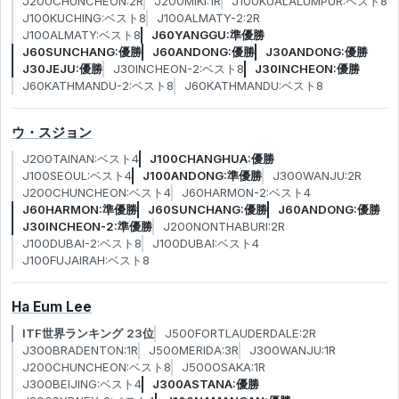
J200CHUNCHEON:2R
J200MIKI:1R
J100KUALALUMPUR:ベスト8
J100KUCHING:ベスト8
J100ALMATY-2:2R
J100ALMATY:ベスト8
J60YANGGU:準優勝
J60SUNCHANG:優勝
J60ANDONG:優勝
J30ANDONG:優勝
J30JEJU:優勝
J30INCHEON-2:ベスト8
J30INCHEON:優勝
J60KATHMANDU-2:ベスト8
J60KATHMANDU:ベスト8
ウ・スジョン
J200TAINAN:ベスト4
J100CHANGHUA:優勝
J100SEOUL:ベスト4
J100ANDONG:準優勝
J300WANJU:2R
J200CHUNCHEON:ベスト4
J60HARMON-2:ベスト4
J60HARMON:準優勝
J60SUNCHANG:優勝
J60ANDONG:優勝
J30INCHEON-2:準優勝
J200NONTHABURI:2R
J100DUBAI-2:ベスト8
J100DUBAI:ベスト4
J100FUJAIRAH:ベスト8
Ha Eum Lee
ITF世界ランキング 23位
J500FORTLAUDERDALE:2R
J300BRADENTON:1R
J500MERIDA:3R
J300WANJU:1R
J200CHUNCHEON:ベスト8
J500OSAKA:1R
J300BEIJING:ベスト4
J300ASTANA:優勝