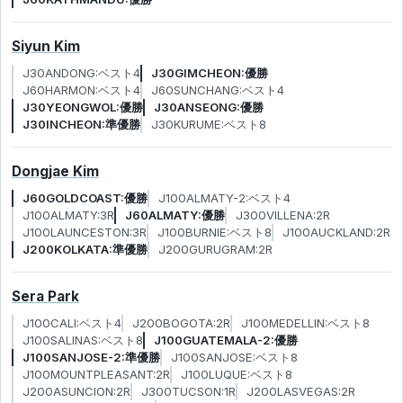
Siyun Kim
J30ANDONG:ベスト4
J30GIMCHEON:優勝
J60HARMON:ベスト4
J60SUNCHANG:ベスト4
J30YEONGWOL:優勝
J30ANSEONG:優勝
J30INCHEON:準優勝
J30KURUME:ベスト8
Dongjae Kim
J60GOLDCOAST:優勝
J100ALMATY-2:ベスト4
J100ALMATY:3R
J60ALMATY:優勝
J300VILLENA:2R
J100LAUNCESTON:3R
J100BURNIE:ベスト8
J100AUCKLAND:2R
J200KOLKATA:準優勝
J200GURUGRAM:2R
Sera Park
J100CALI:ベスト4
J200BOGOTA:2R
J100MEDELLIN:ベスト8
J100SALINAS:ベスト8
J100GUATEMALA-2:優勝
J100SANJOSE-2:準優勝
J100SANJOSE:ベスト8
J100MOUNTPLEASANT:2R
J100LUQUE:ベスト8
J200ASUNCION:2R
J300TUCSON:1R
J200LASVEGAS:2R