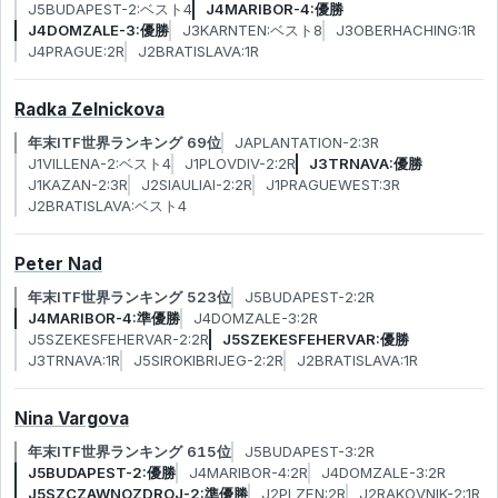
J5BUDAPEST-2:ベスト4
J4MARIBOR-4:優勝
J4DOMZALE-3:優勝
J3KARNTEN:ベスト8
J3OBERHACHING:1R
J4PRAGUE:2R
J2BRATISLAVA:1R
Radka Zelnickova
年末ITF世界ランキング 69位
JAPLANTATION-2:3R
J1VILLENA-2:ベスト4
J1PLOVDIV-2:2R
J3TRNAVA:優勝
J1KAZAN-2:3R
J2SIAULIAI-2:2R
J1PRAGUEWEST:3R
J2BRATISLAVA:ベスト4
Peter Nad
年末ITF世界ランキング 523位
J5BUDAPEST-2:2R
J4MARIBOR-4:準優勝
J4DOMZALE-3:2R
J5SZEKESFEHERVAR-2:2R
J5SZEKESFEHERVAR:優勝
J3TRNAVA:1R
J5SIROKIBRIJEG-2:2R
J2BRATISLAVA:1R
Nina Vargova
年末ITF世界ランキング 615位
J5BUDAPEST-3:2R
J5BUDAPEST-2:優勝
J4MARIBOR-4:2R
J4DOMZALE-3:2R
J5SZCZAWNOZDROJ-2:準優勝
J2PLZEN:2R
J2RAKOVNIK-2:1R