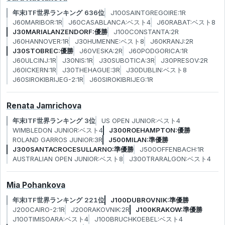
年末ITF世界ランキング 636位
J100SAINTGREGOIRE:1R
J60MARIBOR:1R
J60CASABLANCA:ベスト4
J60RABAT:ベスト8
J30MARIALANZENDORF:優勝
J100CONSTANTA:2R
J60HANNOVER:1R
J30HUMENNE:ベスト8
J60KRANJ:2R
J30STOBREC:優勝
J60VESKA:2R
J60PODGORICA:1R
J60ULCINJ:1R
J30NIS:1R
J30SUBOTICA:3R
J30PRESOV:2R
J60ICKERN:1R
J30THEHAGUE:3R
J30DUBLIN:ベスト8
J60SIROKIBRIJEG-2:1R
J60SIROKIBRIJEG:1R
Renata Jamrichova
年末ITF世界ランキング 3位
US OPEN JUNIOR:ベスト4
WIMBLEDON JUNIOR:ベスト4
J300ROEHAMPTON:優勝
ROLAND GARROS JUNIOR:3R
J500MILAN:準優勝
J300SANTACROCESULLARNO:準優勝
J500OFFENBACH:1R
AUSTRALIAN OPEN JUNIOR:ベスト8
J300TRARALGON:ベスト4
Mia Pohankova
年末ITF世界ランキング 221位
J100DUBROVNIK:準優勝
J200CAIRO-2:1R
J200RAKOVNIK:2R
J100KRAKOW:準優勝
J100TIMISOARA:ベスト4
J100BRUCHKOEBEL:ベスト4