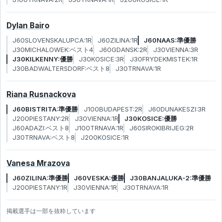
Dylan Bairo
J60SLOVENSKALUPCA:1R
J60ZILINA:1R
J60NAAS:準優勝
J30MICHALOWEK:ベスト4
J60GDANSK:2R
J30VIENNA:3R
J30KILKENNY:優勝
J30KOSICE:3R
J30FRYDEKMISTEK:1R
J30BADWALTERSDORF:ベスト8
J30TRNAVA:1R
Riana Rusnackova
J60BISTRITA:準優勝
J100BUDAPEST:2R
J60DUNAKESZI:3R
J200PIESTANY:2R
J30VIENNA:1R
J30KOSICE:優勝
J60ADAZI:ベスト8
J100TRNAVA:1R
J60SIROKIBRIJEG:2R
J30TRNAVA:ベスト8
J200KOSICE:1R
Vanesa Mrazova
J60ZILINA:準優勝
J60VESKA:優勝
J30BANJALUKA-2:準優勝
J200PIESTANY:1R
J30VIENNA:1R
J30TRNAVA:1R
掲載選手は一部を抜粋しています