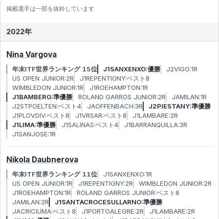
掲載選手は一部を抜粋しています
2022年
Nina Vargova
年末ITF世界ランキング 15位
J1SANXENXO:優勝
J2VIGO:1R
US OPEN JUNIOR:2R
J1REPENTIGNY:ベスト8
WIMBLEDON JUNIOR:1R
J1ROEHAMPTON:1R
J1BAMBERG:準優勝
ROLAND GARROS JUNIOR:2R
JAMILAN:1R
J2STPOELTEN:ベスト4
JAOFFENBACH:3R
J2PIESTANY:準優勝
J1PLOVDIV:ベスト8
J1VRSAR:ベスト8
J1LAMBARE:2R
J1LIMA:準優勝
J1SALINAS:ベスト4
J1BARRANQUILLA:3R
J1SANJOSE:1R
Nikola Daubnerova
年末ITF世界ランキング 11位
J1SANXENXO:1R
US OPEN JUNIOR:1R
J1REPENTIGNY:2R
WIMBLEDON JUNIOR:2R
J1ROEHAMPTON:1R
ROLAND GARROS JUNIOR:ベスト8
JAMILAN:2R
J1SANTACROCESULLARNO:準優勝
JACRICIUMA:ベスト8
J1PORTOALEGRE:2R
J1LAMBARE:2R