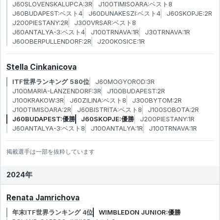
J60SLOVENSKALUPCA:3R
J100TIMISOARA:ベスト8
J60BUDAPEST:ベスト4
J60DUNAKESZI:ベスト4
J60SKOPJE:2R
J200PIESTANY:2R
J300VRSAR:ベスト8
J60ANTALYA-3:ベスト4
J100TRNAVA:1R
J30TRNAVA:1R
J60OBERPULLENDORF:2R
J200KOSICE:1R
Stella Cinkanicova
ITF世界ランキング 580位
J60MOGYOROD:3R
J100MARIA-LANZENDORF:3R
J100BUDAPEST:2R
J100KRAKOW:3R
J60ZILINA:ベスト8
J300BYTOM:2R
J100TIMISOARA:2R
J60BISTRITA:ベスト8
J100SOBOTA:2R
J60BUDAPEST:優勝
J60SKOPJE:優勝
J200PIESTANY:1R
J60ANTALYA-3:ベスト8
J100ANTALYA:1R
J100TRNAVA:1R
掲載選手は一部を抜粋しています
2024年
Renata Jamrichova
年末ITF世界ランキング 4位
WIMBLEDON JUNIOR:優勝