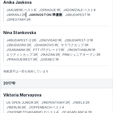
Anika Jaskova
J4ALMERE:ベスト8
J2PRAGUE:1R
J4DOMZALE:ベスト8
J4KRANJ:2R
J4KINGSTON:準優勝
J4BUDAPEST:1R
J2PIESTANY:2R
Nina Stankovska
J4BUDAPEST-2:2R
J2NOVISAD:1R
J2BUDAPEST-2:1R
J2BUDAORS:2R
J2HASKOVO:1R
サラワクカップ:3R
J1SARAWAK:3R
PTT ITFグレード1:1R
J1NONTHABURI:1R
エリティンカップ:2R
J1KAZAN:2R
PRMジュニアオープン:3R
J1PRAGUEWEST:3R
J2SENEC:1R
掲載選手は一部を抜粋しています
2017年
Viktoria Morvayova
US OPEN JUNIOR:2R
J1REPENTIGNY:2R
J1WELS:2R
J1BERLIN:3R
J1OFFENBACH:ベスト4
J2HODMEZOVASARHELY:ベスト4
J1CASABLANCA:2R