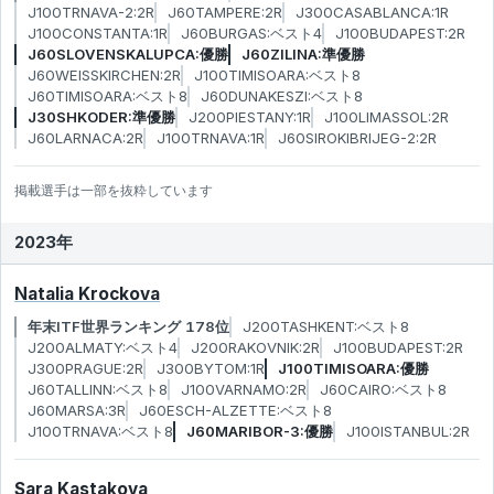
J100TRNAVA-2:2R
J60TAMPERE:2R
J300CASABLANCA:1R
J100CONSTANTA:1R
J60BURGAS:ベスト4
J100BUDAPEST:2R
J60SLOVENSKALUPCA:優勝
J60ZILINA:準優勝
J60WEISSKIRCHEN:2R
J100TIMISOARA:ベスト8
J60TIMISOARA:ベスト8
J60DUNAKESZI:ベスト8
J30SHKODER:準優勝
J200PIESTANY:1R
J100LIMASSOL:2R
J60LARNACA:2R
J100TRNAVA:1R
J60SIROKIBRIJEG-2:2R
掲載選手は一部を抜粋しています
2023年
Natalia Krockova
年末ITF世界ランキング 178位
J200TASHKENT:ベスト8
J200ALMATY:ベスト4
J200RAKOVNIK:2R
J100BUDAPEST:2R
J300PRAGUE:2R
J300BYTOM:1R
J100TIMISOARA:優勝
J60TALLINN:ベスト8
J100VARNAMO:2R
J60CAIRO:ベスト8
J60MARSA:3R
J60ESCH-ALZETTE:ベスト8
J100TRNAVA:ベスト8
J60MARIBOR-3:優勝
J100ISTANBUL:2R
Sara Kastakova