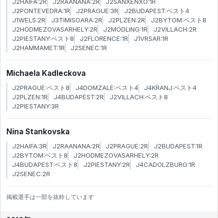
J2HAIFA:2R
J2RAANANA:2R
J2SANXENXO:1R
J2PONTEVEDRA:1R
J2PRAGUE:3R
J2BUDAPEST:ベスト4
J1WELS:2R
J3TIMISOARA:2R
J2PLZEN:2R
J2BYTOM:ベスト8
J2HODMEZOVASARHELY:2R
J2MÖDLING:1R
J2VILLACH:2R
J2PIESTANY:ベスト8
J2FLORENCE:1R
J1VRSAR:1R
J2HAMMAMET:1R
J2SENEC:1R
Michaela Kadleckova
J2PRAGUE:ベスト8
J4DOMZALE:ベスト4
J4KRANJ:ベスト4
J2PLZEN:1R
J4BUDAPEST:2R
J2VILLACH:ベスト8
J2PIESTANY:3R
Nina Stankovska
J2HAIFA:3R
J2RAANANA:2R
J2PRAGUE:2R
J2BUDAPEST:1R
J2BYTOM:ベスト8
J2HODMEZOVASARHELY:2R
J4BUDAPEST:ベスト8
J2PIESTANY:2R
J4CADOLZBURG:1R
J2SENEC:2R
掲載選手は一部を抜粋しています