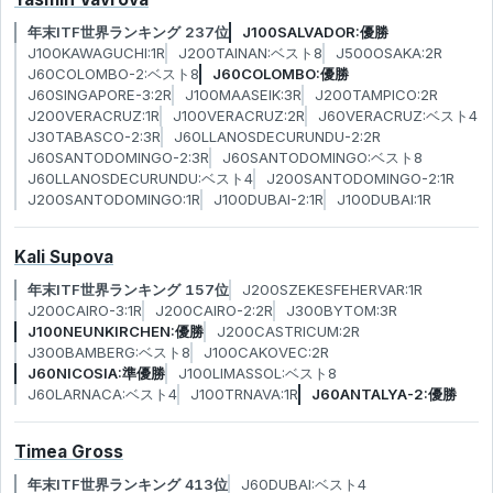
年末ITF世界ランキング 237位
J100SALVADOR:優勝
J100KAWAGUCHI:1R
J200TAINAN:ベスト8
J500OSAKA:2R
J60COLOMBO-2:ベスト8
J60COLOMBO:優勝
J60SINGAPORE-3:2R
J100MAASEIK:3R
J200TAMPICO:2R
J200VERACRUZ:1R
J100VERACRUZ:2R
J60VERACRUZ:ベスト4
J30TABASCO-2:3R
J60LLANOSDECURUNDU-2:2R
J60SANTODOMINGO-2:3R
J60SANTODOMINGO:ベスト8
J60LLANOSDECURUNDU:ベスト4
J200SANTODOMINGO-2:1R
J200SANTODOMINGO:1R
J100DUBAI-2:1R
J100DUBAI:1R
Kali Supova
年末ITF世界ランキング 157位
J200SZEKESFEHERVAR:1R
J200CAIRO-3:1R
J200CAIRO-2:2R
J300BYTOM:3R
J100NEUNKIRCHEN:優勝
J200CASTRICUM:2R
J300BAMBERG:ベスト8
J100CAKOVEC:2R
J60NICOSIA:準優勝
J100LIMASSOL:ベスト8
J60LARNACA:ベスト4
J100TRNAVA:1R
J60ANTALYA-2:優勝
Timea Gross
年末ITF世界ランキング 413位
J60DUBAI:ベスト4