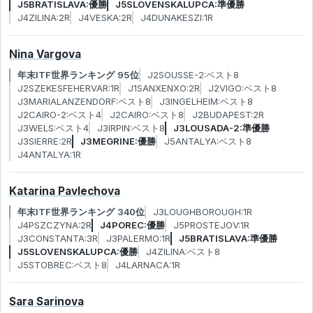
J5BRATISLAVA:優勝
J5SLOVENSKALUPCA:準優勝
J4ZILINA:2R
J4VESKA:2R
J4DUNAKESZI:1R
Nina Vargova
年末ITF世界ランキング 95位
J2SOUSSE-2:ベスト8
J2SZEKESFEHERVAR:1R
J1SANXENXO:2R
J2VIGO:ベスト8
J3MARIALANZENDORF:ベスト8
J3INGELHEIM:ベスト8
J2CAIRO-2:ベスト4
J2CAIRO:ベスト8
J2BUDAPEST:2R
J3WELS:ベスト4
J3IRPIN:ベスト8
J3LOUSADA-2:準優勝
J3SIERRE:2R
J3MEGRINE:優勝
J5ANTALYA:ベスト8
J4ANTALYA:1R
Katarina Pavlechova
年末ITF世界ランキング 340位
J3LOUGHBOROUGH:1R
J4PSZCZYNA:2R
J4POREC:優勝
J5PROSTEJOV:1R
J3CONSTANTA:3R
J3PALERMO:1R
J5BRATISLAVA:準優勝
J5SLOVENSKALUPCA:優勝
J4ZILINA:ベスト8
J5STOBREC:ベスト8
J4LARNACA:1R
Sara Sarinova