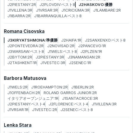
J2PIESTANY:2R
J2PLOVDIV:ベスト8
J2HASKOVO:優勝
J1VILLENA:3R
J1VRSAR:3R
J1CRICIÚMA:3R
J1LAMBARE:2R
J1IBARRA:2R
J1BARRANQUILLA:ベスト8
Romana Cisovska
J3KIRYATSHMONA:準優勝
J2HAIFA:1R
J2SANXENXO:ベスト8
J2PONTEVEDRA:2R
J2NOVISAD:2R
J2PANCEVO:1R
J3WARSAW:ベスト8
J1WELS:ベスト8
J2PLZEN:1R
J2BYTOM:2R
J2PIESTANY:3R
J3NAMANGAN:2R
J2TASHKENT:1R
J1VESTEC:3R
J2SENEC:1R
Barbora Matusova
J1WELS:2R
J1ROEHAMPTON:2R
J1BERLIN:2R
J1OFFENBACH:2R
ROLAND GARROS JUNIOR:2R
イタリアオープンジュニア:1R
J1SANTACROCE:3R
J2PIESTANY:ベスト4
J2FLORENCE:ベスト4
J1VILLENA:3R
J1VRSAR:1R
J1VESTEC:2R
J2SENEC:ベスト8
Lenka Stara