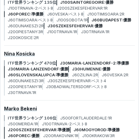
ITF世界ランキング 135位
J100SAINTGREGOIRE:優勝
J100TRNAVA-2:ベスト8
J200SZEKESFEHERVAR:1R
J60POREC:準優勝
J60VESKA:ベスト8
J100TIMISOARA:2R
J60TIMISOARA:ベスト8
J100SOBOTA:1R
J60BUDAPEST:優勝
J60DUNAKESZI:2R
J30SZEKESFEHERVAR:優勝
J200PIESTANY:3R
J100TRNAVA:1R
J30TRNAVA:1R
J200KOSICE:2R
Nina Kosicka
ITF世界ランキング 470位
J30MARIA-LANZENDORF-2:準優勝
J30MARIA-LANZENDORF:優勝
J30HUMENNE:優勝
J60SLOVENSKALUPCA:準優勝
J60ZILINA:2R
J60VESKA:2R
J60DUNAKESZI:3R
J30SZEKESFEHERVAR:ベスト4
J200PIESTANY:1R
J30BADWALTERSDORF:ベスト8
J30TRNAVA:1R
Marko Bekeni
ITF世界ランキング 106位
J500FORTLAUDERDALE:1R
J500MERIDA:1R
J100TRNAVA-2:ベスト8
J200SZEKESFEHERVAR:準優勝
J60MOGYOROD:準優勝
J60POREC:優勝
J200RAKOVNIK:1R
J100KRAKOW:3R