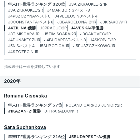
年末ITF世界ランキング 320位
J3AIZKRAUKLE-2:1R
J3AIZKRAUKLE:2R
J4MARIBOR-3:ベスト8
J4PSZCZYNA:ベスト8
J4VELILOSINJ:ベスト4
J3CONSTANTA:ベスト8
J3BARCELONA-2:1R
J3KRAKOW:1R
J4ZILINA:優勝
J3PRAGUE:2R
J4VESKA:準優勝
J3TIMISOARA:1R
J5TIMISOARA:2R
J3CAKOVEC:2R
J4DUNAKESZI:1R
J4BUDAPEST:ベスト8
J4SKOPJE:2R
J5NIS:ベスト4
J5SUBOTICA:1R
J5PUSZCZYKOWO:1R
J4SZCZECIN:1R
掲載選手は一部を抜粋しています
2020年
Romana Cisovska
年末ITF世界ランキング 57位
ROLAND GARROS JUNIOR:2R
J1KAZAN-2:優勝
J1TRARALGON:1R
Sara Suchankova
年末ITF世界ランキング 216位
J5BUDAPEST-3:優勝