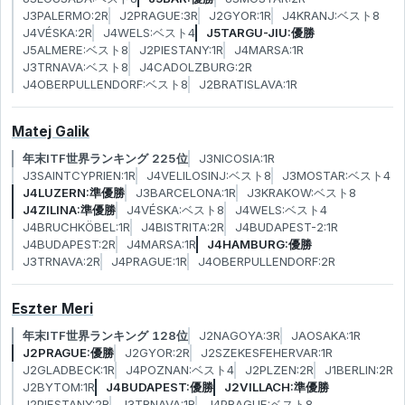
J3PALERMO:2R
J2PRAGUE:3R
J2GYOR:1R
J4KRANJ:ベスト8
J4VÉSKA:2R
J4WELS:ベスト4
J5TARGU-JIU:優勝
J5ALMERE:ベスト8
J2PIESTANY:1R
J4MARSA:1R
J3TRNAVA:ベスト8
J4CADOLZBURG:2R
J4OBERPULLENDORF:ベスト8
J2BRATISLAVA:1R
Matej Galik
年末ITF世界ランキング 225位
J3NICOSIA:1R
J3SAINTCYPRIEN:1R
J4VELILOSINJ:ベスト8
J3MOSTAR:ベスト4
J4LUZERN:準優勝
J3BARCELONA:1R
J3KRAKOW:ベスト8
J4ZILINA:準優勝
J4VÉSKA:ベスト8
J4WELS:ベスト4
J4BRUCHKÖBEL:1R
J4BISTRITA:2R
J4BUDAPEST-2:1R
J4BUDAPEST:2R
J4MARSA:1R
J4HAMBURG:優勝
J3TRNAVA:2R
J4PRAGUE:1R
J4OBERPULLENDORF:2R
Eszter Meri
年末ITF世界ランキング 128位
J2NAGOYA:3R
JAOSAKA:1R
J2PRAGUE:優勝
J2GYOR:2R
J2SZEKESFEHERVAR:1R
J2GLADBECK:1R
J4POZNAN:ベスト4
J2PLZEN:2R
J1BERLIN:2R
J2BYTOM:1R
J4BUDAPEST:優勝
J2VILLACH:準優勝
J2PIESTANY:2R
J3TRNAVA:1R
J4PRAGUE:ベスト8