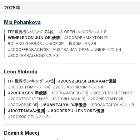
2025年
Mia Pohankova
ITF世界ランキング 74位
US OPEN JUNIOR:ベスト8
WIMBLEDON JUNIOR:優勝
J300ROEHAMPTON:1R
ROLAND GARROS JUNIOR:3R
J500MILAN:3R
J500OFFENBACH:3R
AUSTRALIAN OPEN JUNIOR:ベスト4
J300TRARALGON:ベスト8
Leon Sloboda
ITF世界ランキング 50位
J200SZEKESFEHERVAR:優勝
J300BYTOM:ベスト4
J200CASTRICUM:ベスト4
J200PILSEN:準優勝
J300BAMBERG:3R
J200ST.POELTEN:2R
J200STPOELTEN:2R
J200VILLACH:1R
J200PIESTANY:2R
J300VRSAR:3R
J60ANTALYA-3:準優勝
J100ANTALYA:ベスト8
J100TRNAVA:優勝
J60OBERPULLENDORF:優勝
J200KOSICE:ベスト8
Dominik Macej