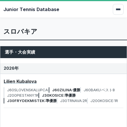
Junior Tennis Database
スロバキア
選手・大会実績
2026年
Lilien Kubalova
J60SLOVENSKALUPCA:
J60ZILINA:優勝
J60BAKU:ベスト8
J200PIESTANY:1R
J30KOSICE:準優勝
J30FRYDEKMISTEK:準優勝
J30TRNAVA:2R
J200KOSICE:1R