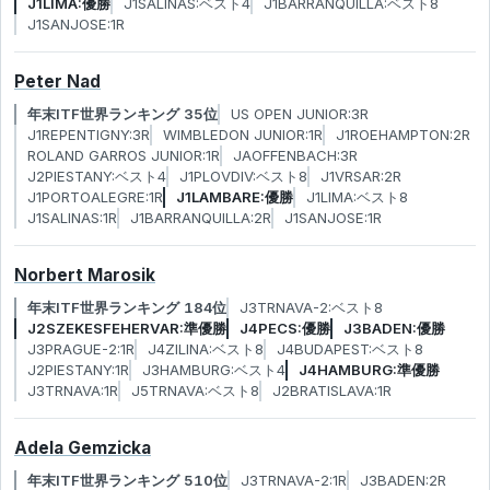
J1LIMA:優勝
J1SALINAS:ベスト4
J1BARRANQUILLA:ベスト8
J1SANJOSE:1R
Peter Nad
年末ITF世界ランキング 35位
US OPEN JUNIOR:3R
J1REPENTIGNY:3R
WIMBLEDON JUNIOR:1R
J1ROEHAMPTON:2R
ROLAND GARROS JUNIOR:1R
JAOFFENBACH:3R
J2PIESTANY:ベスト4
J1PLOVDIV:ベスト8
J1VRSAR:2R
J1PORTOALEGRE:1R
J1LAMBARE:優勝
J1LIMA:ベスト8
J1SALINAS:1R
J1BARRANQUILLA:2R
J1SANJOSE:1R
Norbert Marosik
年末ITF世界ランキング 184位
J3TRNAVA-2:ベスト8
J2SZEKESFEHERVAR:準優勝
J4PECS:優勝
J3BADEN:優勝
J3PRAGUE-2:1R
J4ZILINA:ベスト8
J4BUDAPEST:ベスト8
J2PIESTANY:1R
J3HAMBURG:ベスト4
J4HAMBURG:準優勝
J3TRNAVA:1R
J5TRNAVA:ベスト8
J2BRATISLAVA:1R
Adela Gemzicka
年末ITF世界ランキング 510位
J3TRNAVA-2:1R
J3BADEN:2R