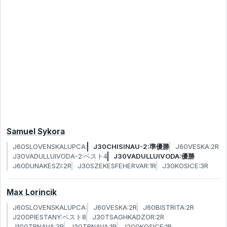
Samuel Sykora
J60SLOVENSKALUPCA:
J30CHISINAU-2:準優勝
J60VESKA:2R
J30VADULLUIVODA-2:ベスト4
J30VADULLUIVODA:優勝
J60DUNAKESZI:2R
J30SZEKESFEHERVAR:1R
J30KOSICE:3R
Max Lorincik
J60SLOVENSKALUPCA:
J60VESKA:2R
J60BISTRITA:2R
J200PIESTANY:ベスト8
J30TSAGHKADZOR:2R
J100TRNAVA:2R
J30TRNAVA:1R
J200KOSICE:1R