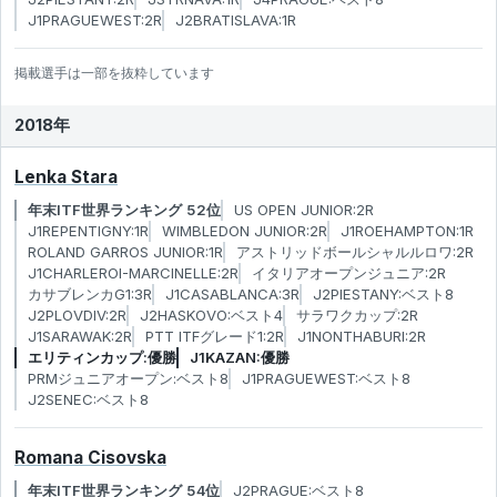
J1PRAGUEWEST:2R
J2BRATISLAVA:1R
掲載選手は一部を抜粋しています
2018年
Lenka Stara
年末ITF世界ランキング 52位
US OPEN JUNIOR:2R
J1REPENTIGNY:1R
WIMBLEDON JUNIOR:2R
J1ROEHAMPTON:1R
ROLAND GARROS JUNIOR:1R
アストリッドボールシャルルロワ:2R
J1CHARLEROI-MARCINELLE:2R
イタリアオープンジュニア:2R
カサブレンカG1:3R
J1CASABLANCA:3R
J2PIESTANY:ベスト8
J2PLOVDIV:2R
J2HASKOVO:ベスト4
サラワクカップ:2R
J1SARAWAK:2R
PTT ITFグレード1:2R
J1NONTHABURI:2R
エリティンカップ:優勝
J1KAZAN:優勝
PRMジュニアオープン:ベスト8
J1PRAGUEWEST:ベスト8
J2SENEC:ベスト8
Romana Cisovska
年末ITF世界ランキング 54位
J2PRAGUE:ベスト8