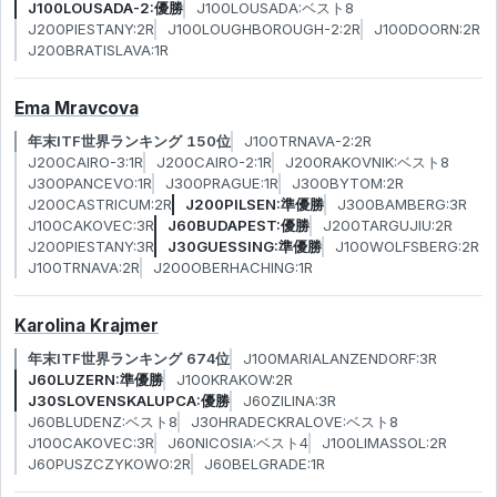
J100LOUSADA-2:優勝
J100LOUSADA:ベスト8
J200PIESTANY:2R
J100LOUGHBOROUGH-2:2R
J100DOORN:2R
J200BRATISLAVA:1R
Ema Mravcova
年末ITF世界ランキング 150位
J100TRNAVA-2:2R
J200CAIRO-3:1R
J200CAIRO-2:1R
J200RAKOVNIK:ベスト8
J300PANCEVO:1R
J300PRAGUE:1R
J300BYTOM:2R
J200CASTRICUM:2R
J200PILSEN:準優勝
J300BAMBERG:3R
J100CAKOVEC:3R
J60BUDAPEST:優勝
J200TARGUJIU:2R
J200PIESTANY:3R
J30GUESSING:準優勝
J100WOLFSBERG:2R
J100TRNAVA:2R
J200OBERHACHING:1R
Karolina Krajmer
年末ITF世界ランキング 674位
J100MARIALANZENDORF:3R
J60LUZERN:準優勝
J100KRAKOW:2R
J30SLOVENSKALUPCA:優勝
J60ZILINA:3R
J60BLUDENZ:ベスト8
J30HRADECKRALOVE:ベスト8
J100CAKOVEC:3R
J60NICOSIA:ベスト4
J100LIMASSOL:2R
J60PUSZCZYKOWO:2R
J60BELGRADE:1R