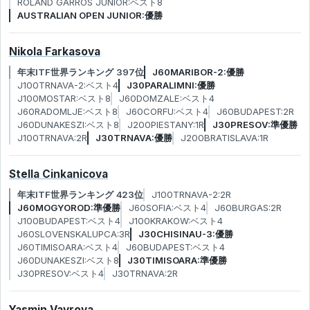
ROLAND GARROS JUNIOR:ベスト8
AUSTRALIAN OPEN JUNIOR:優勝
Nikola Farkasova
年末ITF世界ランキング 397位
J60MARIBOR-2:優勝
J100TRNAVA-2:ベスト4
J30PARALIMNI:優勝
J100MOSTAR:ベスト8
J60DOMZALE:ベスト4
J60RADOMLJE:ベスト8
J60CORFU:ベスト4
J60BUDAPEST:2R
J60DUNAKESZI:ベスト8
J200PIESTANY:1R
J30PRESOV:準優勝
J100TRNAVA:2R
J30TRNAVA:優勝
J200BRATISLAVA:1R
Stella Cinkanicova
年末ITF世界ランキング 423位
J100TRNAVA-2:2R
J60MOGYOROD:準優勝
J60SOFIA:ベスト4
J60BURGAS:2R
J100BUDAPEST:ベスト4
J100KRAKOW:ベスト4
J60SLOVENSKALUPCA:3R
J30CHISINAU-3:優勝
J60TIMISOARA:ベスト4
J60BUDAPEST:ベスト4
J60DUNAKESZI:ベスト8
J30TIMISOARA:準優勝
J30PRESOV:ベスト4
J30TRNAVA:2R
Yasmin Vavrova