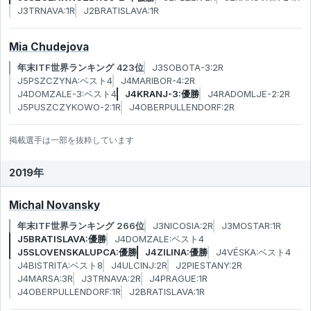
J3TRNAVA:1R
J2BRATISLAVA:1R
Mia Chudejova
年末ITF世界ランキング 423位
J3SOBOTA-3:2R
J5PSZCZYNA:ベスト4
J4MARIBOR-4:2R
J4DOMZALE-3:ベスト4
J4KRANJ-3:優勝
J4RADOMLJE-2:2R
J5PUSZCZYKOWO-2:1R
J4OBERPULLENDORF:2R
掲載選手は一部を抜粋しています
2019年
Michal Novansky
年末ITF世界ランキング 266位
J3NICOSIA:2R
J3MOSTAR:1R
J5BRATISLAVA:優勝
J4DOMZALE:ベスト4
J5SLOVENSKALUPCA:優勝
J4ZILINA:優勝
J4VÉSKA:ベスト4
J4BISTRITA:ベスト8
J4ULCINJ:2R
J2PIESTANY:2R
J4MARSA:3R
J3TRNAVA:2R
J4PRAGUE:1R
J4OBERPULLENDORF:1R
J2BRATISLAVA:1R