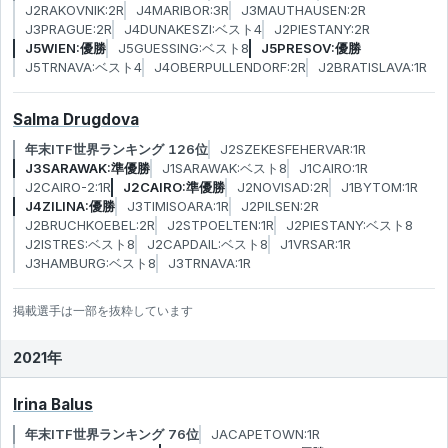
J2RAKOVNIK:2R
J4MARIBOR:3R
J3MAUTHAUSEN:2R
J3PRAGUE:2R
J4DUNAKESZI:ベスト4
J2PIESTANY:2R
J5WIEN:優勝
J5GUESSING:ベスト8
J5PRESOV:優勝
J5TRNAVA:ベスト4
J4OBERPULLENDORF:2R
J2BRATISLAVA:1R
Salma Drugdova
年末ITF世界ランキング 126位
J2SZEKESFEHERVAR:1R
J3SARAWAK:準優勝
J1SARAWAK:ベスト8
J1CAIRO:1R
J2CAIRO-2:1R
J2CAIRO:準優勝
J2NOVISAD:2R
J1BYTOM:1R
J4ZILINA:優勝
J3TIMISOARA:1R
J2PILSEN:2R
J2BRUCHKOEBEL:2R
J2STPOELTEN:1R
J2PIESTANY:ベスト8
J2ISTRES:ベスト8
J2CAPDAIL:ベスト8
J1VRSAR:1R
J3HAMBURG:ベスト8
J3TRNAVA:1R
掲載選手は一部を抜粋しています
2021年
Irina Balus
年末ITF世界ランキング 76位
JACAPETOWN:1R