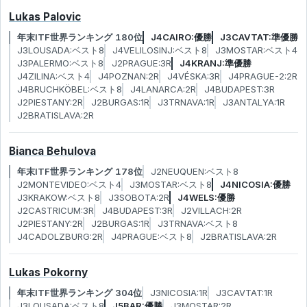
Lukas Palovic
年末ITF世界ランキング 180位
J4CAIRO:優勝
J3CAVTAT:準優勝
J3LOUSADA:ベスト8
J4VELILOSINJ:ベスト8
J3MOSTAR:ベスト4
J3PALERMO:ベスト8
J2PRAGUE:3R
J4KRANJ:準優勝
J4ZILINA:ベスト4
J4POZNAN:2R
J4VÉSKA:3R
J4PRAGUE-2:2R
J4BRUCHKÖBEL:ベスト8
J4LANARCA:2R
J4BUDAPEST:3R
J2PIESTANY:2R
J2BURGAS:1R
J3TRNAVA:1R
J3ANTALYA:1R
J2BRATISLAVA:2R
Bianca Behulova
年末ITF世界ランキング 178位
J2NEUQUEN:ベスト8
J2MONTEVIDEO:ベスト4
J3MOSTAR:ベスト8
J4NICOSIA:優勝
J3KRAKOW:ベスト8
J3SOBOTA:2R
J4WELS:優勝
J2CASTRICUM:3R
J4BUDAPEST:3R
J2VILLACH:2R
J2PIESTANY:2R
J2BURGAS:1R
J3TRNAVA:ベスト8
J4CADOLZBURG:2R
J4PRAGUE:ベスト8
J2BRATISLAVA:2R
Lukas Pokorny
年末ITF世界ランキング 304位
J3NICOSIA:1R
J3CAVTAT:1R
J3LOUSADA:ベスト8
J5BAR:優勝
J3MOSTAR:2R