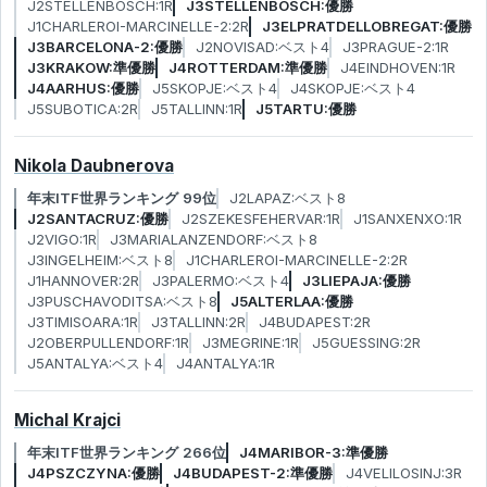
J2STELLENBOSCH:1R
J3STELLENBOSCH:優勝
J1CHARLEROI-MARCINELLE-2:2R
J3ELPRATDELLOBREGAT:優勝
J3BARCELONA-2:優勝
J2NOVISAD:ベスト4
J3PRAGUE-2:1R
J3KRAKOW:準優勝
J4ROTTERDAM:準優勝
J4EINDHOVEN:1R
J4AARHUS:優勝
J5SKOPJE:ベスト4
J4SKOPJE:ベスト4
J5SUBOTICA:2R
J5TALLINN:1R
J5TARTU:優勝
Nikola Daubnerova
年末ITF世界ランキング 99位
J2LAPAZ:ベスト8
J2SANTACRUZ:優勝
J2SZEKESFEHERVAR:1R
J1SANXENXO:1R
J2VIGO:1R
J3MARIALANZENDORF:ベスト8
J3INGELHEIM:ベスト8
J1CHARLEROI-MARCINELLE-2:2R
J1HANNOVER:2R
J3PALERMO:ベスト4
J3LIEPAJA:優勝
J3PUSCHAVODITSA:ベスト8
J5ALTERLAA:優勝
J3TIMISOARA:1R
J3TALLINN:2R
J4BUDAPEST:2R
J2OBERPULLENDORF:1R
J3MEGRINE:1R
J5GUESSING:2R
J5ANTALYA:ベスト4
J4ANTALYA:1R
Michal Krajci
年末ITF世界ランキング 266位
J4MARIBOR-3:準優勝
J4PSZCZYNA:優勝
J4BUDAPEST-2:準優勝
J4VELILOSINJ:3R