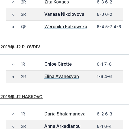
Zita Kovacs
2R
6-3 6-2
○
Vanesa Nikolovova
3R
6-0 6-2
○
Weronika Falkowska
QF
6-4 5-7 4-6
●
2018年 J2 PLOVDIV
Chloe Cirotte
1R
6-1 7-6
○
Elina Avanesyan
2R
1-6 4-6
●
2018年 J2 HASKOVO
Daria Shalamanova
1R
6-2 6-3
○
Anna Arkadianou
2R
6-1 6-4
○