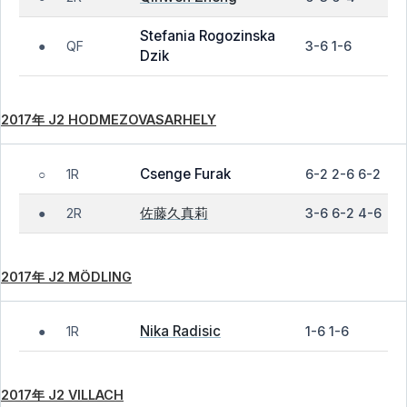
Stefania Rogozinska
QF
3-6 1-6
●
Dzik
2017年 J2 HODMEZOVASARHELY
Csenge Furak
1R
6-2 2-6 6-2
○
佐藤久真莉
2R
3-6 6-2 4-6
●
2017年 J2 MÖDLING
Nika Radisic
1R
1-6 1-6
●
2017年 J2 VILLACH