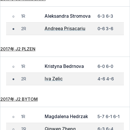
Aleksandra Stromova
1R
6-3 6-3
○
Andreea Prisacariu
2R
0-6 3-6
●
2017年 J2 PLZEN
Kristyna Bedrnova
1R
6-0 6-0
○
Iva Zelic
2R
4-6 4-6
●
2017年 J2 BYTOM
Magdalena Hedrzak
1R
5-7 6-1 6-1
○
Qinwen Zheng
2R
6-3 6-4
○