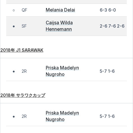
Melania Delai
QF
6-3 6-0
○
Caijsa Wilda
SF
2-6 7-6 2-6
●
Hennemann
2018年 J1 SARAWAK
Priska Madelyn
2R
5-7 1-6
●
Nugroho
2018年 サラワクカップ
Priska Madelyn
2R
5-7 1-6
●
Nugroho