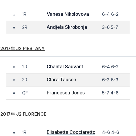
Vanesa Nikolovova
1R
6-4 6-2
○
Andjela Skrobonja
2R
3-6 5-7
●
2017年 J2 PIESTANY
Chantal Sauvant
2R
6-4 6-2
○
Clara Tauson
3R
6-2 6-3
○
Francesca Jones
QF
5-7 4-6
●
2017年 J2 FLORENCE
Elisabetta Cocciaretto
1R
4-6 4-6
●