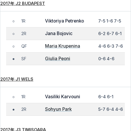
2017年 J2 BUDAPEST
Viktoriya Petrenko
1R
7-5 1-6 7-5
○
Jana Bojovic
2R
6-2 6-7 6-1
○
Maria Krupenina
QF
4-6 6-3 7-6
○
Giulia Peoni
SF
0-6 4-6
●
2017年 J1 WELS
Vasiliki Karvouni
1R
6-4 6-1
○
Sohyun Park
2R
5-7 6-4 4-6
●
2017年 J3 TIMISOARA