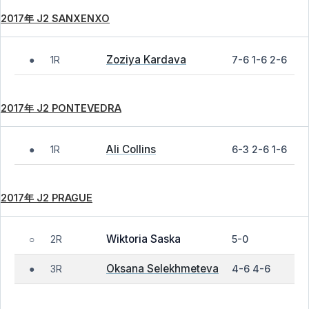
2017年 J2 SANXENXO
Zoziya Kardava
1R
7-6 1-6 2-6
●
2017年 J2 PONTEVEDRA
Ali Collins
1R
6-3 2-6 1-6
●
2017年 J2 PRAGUE
Wiktoria Saska
2R
5-0
○
Oksana Selekhmeteva
3R
4-6 4-6
●