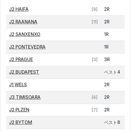
J2 HAIFA
2R
[9]
J2 RAANANA
2R
[11]
J2 SANXENXO
1R
J2 PONTEVEDRA
1R
J2 PRAGUE
3R
[3]
J2 BUDAPEST
ベスト4
J1 WELS
2R
J3 TIMISOARA
2R
[6]
J2 PLZEN
2R
[7]
J2 BYTOM
ベスト8