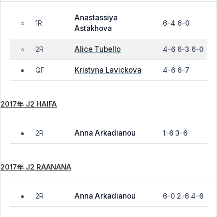
Anastassiya
1R
6-4 6-0
○
Astakhova
Alice Tubello
2R
4-6 6-3 6-0
○
Kristyna Lavickova
QF
4-6 6-7
●
2017年 J2 HAIFA
Anna Arkadianou
2R
1-6 3-6
●
2017年 J2 RAANANA
Anna Arkadianou
2R
6-0 2-6 4-6
●