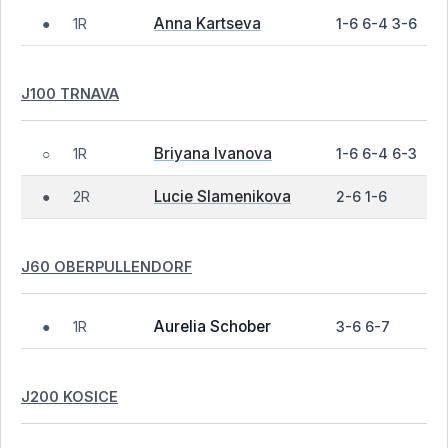
Anna Kartseva
1R
1-6 6-4 3-6
●
J100 TRNAVA
Briyana Ivanova
1R
1-6 6-4 6-3
○
Lucie Slamenikova
2R
2-6 1-6
●
J60 OBERPULLENDORF
Aurelia Schober
1R
3-6 6-7
●
J200 KOSICE