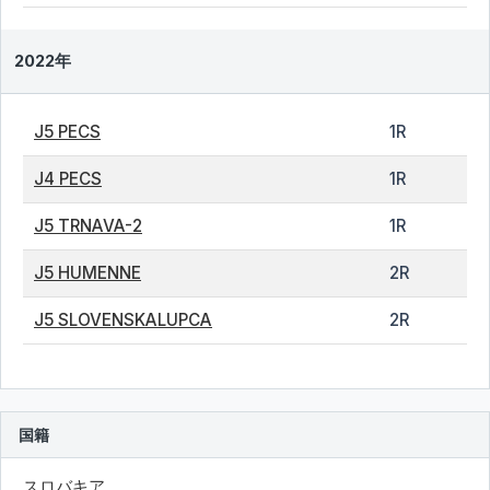
2022年
J5 PECS
1R
J4 PECS
1R
J5 TRNAVA-2
1R
J5 HUMENNE
2R
J5 SLOVENSKALUPCA
2R
国籍
スロバキア