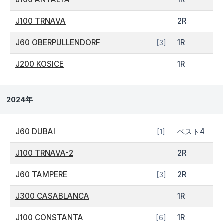
J100 TRNAVA
2R
J60 OBERPULLENDORF
1R
[3]
J200 KOSICE
1R
2024年
J60 DUBAI
ベスト4
[1]
J100 TRNAVA-2
2R
J60 TAMPERE
2R
[3]
J300 CASABLANCA
1R
J100 CONSTANTA
1R
[6]