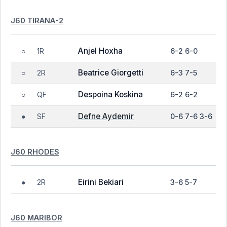
J60 TIRANA-2
Anjel Hoxha
1R
6-2 6-0
○
Beatrice Giorgetti
2R
6-3 7-5
○
Despoina Koskina
QF
6-2 6-2
○
Defne Aydemir
SF
0-6 7-6 3-6
●
J60 RHODES
Eirini Bekiari
2R
3-6 5-7
●
J60 MARIBOR