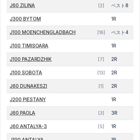
J60 ZILINA
ベスト8
[2]
J300 BYTOM
1R
J100 MOENCHENGLADBACH
ベスト4
[16]
J100 TIMISOARA
1R
J100 PAZARDZHIK
2R
[7]
J100 SOBOTA
2R
[13]
J60 DUNAKESZI
2R
[1]
J200 PIESTANY
1R
J60 PAOLA
3R
[3]
J60 ANTALYA-3
1R
[5]
J100 ANTALYA
1R