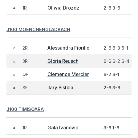
Oliwia Drozdz
1R
2-6 3-6
●
J100 MOENCHENGLADBACH
Alessandra Fiorillo
2R
2-6 6-3 6-1
○
Gloria Reusch
3R
0-6 6-2 6-4
○
Clemence Mercier
QF
6-2 6-1
○
Ilary Pistola
SF
2-6 3-6
●
J100 TIMISOARA
Gala Ivanovic
1R
3-6 1-6
●