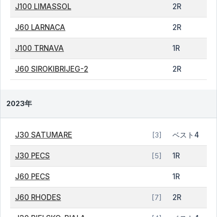
J100 LIMASSOL
2R
J60 LARNACA
2R
J100 TRNAVA
1R
J60 SIROKIBRIJEG-2
2R
2023年
J30 SATUMARE
ベスト4
[3]
J30 PECS
1R
[5]
J60 PECS
1R
J60 RHODES
2R
[7]