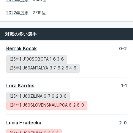
2022年度末
2719位
対戦の多い選手
Berrak Kocak
0-2
[25年] J100SOBOTA 1-6 3-6
[25年] J60ANTALYA-3 7-6 2-6 4-6
Lora Kardos
1-1
[25年] J60ZILINA 6-7 6-2 3-6
[24年] J60SLOVENSKALUPCA 6-2 6-0
Lucia Hradecka
2-0