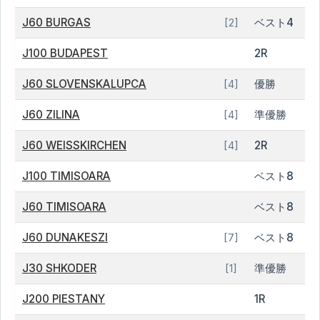
J60 BURGAS
ベスト4
[2]
J100 BUDAPEST
2R
J60 SLOVENSKALUPCA
優勝
[4]
J60 ZILINA
準優勝
[4]
J60 WEISSKIRCHEN
2R
[4]
J100 TIMISOARA
ベスト8
J60 TIMISOARA
ベスト8
J60 DUNAKESZI
ベスト8
[7]
J30 SHKODER
準優勝
[1]
J200 PIESTANY
1R