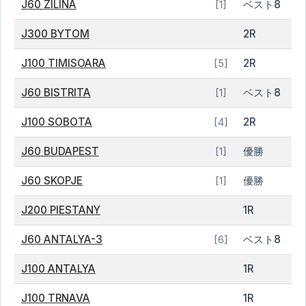
J60 ZILINA
ベスト8
[1]
J300 BYTOM
2R
J100 TIMISOARA
2R
[5]
J60 BISTRITA
ベスト8
[1]
J100 SOBOTA
2R
[4]
J60 BUDAPEST
優勝
[1]
J60 SKOPJE
優勝
[1]
J200 PIESTANY
1R
J60 ANTALYA-3
ベスト8
[6]
J100 ANTALYA
1R
J100 TRNAVA
1R