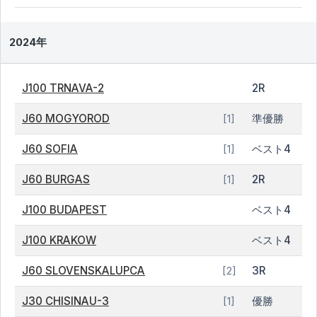
2024年
J100 TRNAVA-2
2R
J60 MOGYOROD
準優勝
[1]
J60 SOFIA
ベスト4
[1]
J60 BURGAS
2R
[1]
J100 BUDAPEST
ベスト4
J100 KRAKOW
ベスト4
J60 SLOVENSKALUPCA
3R
[2]
J30 CHISINAU-3
優勝
[1]