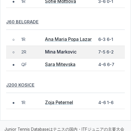
Sofie Mottlova
1R
3-6 0-1
●
J60 BELGRADE
Ana Maria Popa Lazar
1R
6-3 6-1
○
Mina Markovic
2R
7-5 6-2
○
Sara Mitevska
QF
4-6 6-7
●
J200 KOSICE
Zoja Peternel
1R
4-6 1-6
●
Junior Tennis Databaseはテニスの国内・ITFジュニアの主要大会