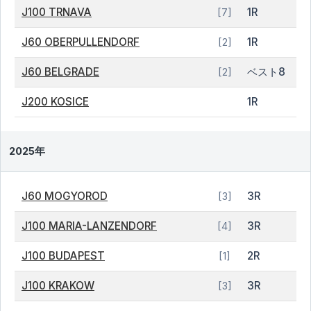
J100 TRNAVA
1R
[7]
J60 OBERPULLENDORF
1R
[2]
J60 BELGRADE
ベスト8
[2]
J200 KOSICE
1R
2025年
J60 MOGYOROD
3R
[3]
J100 MARIA-LANZENDORF
3R
[4]
J100 BUDAPEST
2R
[1]
J100 KRAKOW
3R
[3]