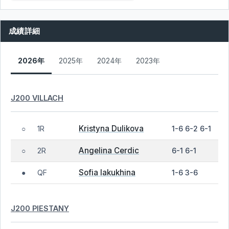
成績詳細
2026年
2025年
2024年
2023年
J200 VILLACH
Kristyna Dulikova
1R
1-6 6-2 6-1
○
Angelina Cerdic
2R
6-1 6-1
○
Sofia Iakukhina
QF
1-6 3-6
●
J200 PIESTANY