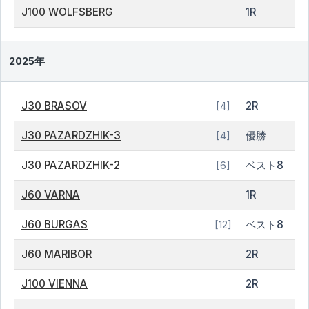
J100 WOLFSBERG
1R
2025年
J30 BRASOV
2R
[4]
J30 PAZARDZHIK-3
優勝
[4]
J30 PAZARDZHIK-2
ベスト8
[6]
J60 VARNA
1R
J60 BURGAS
ベスト8
[12]
J60 MARIBOR
2R
J100 VIENNA
2R