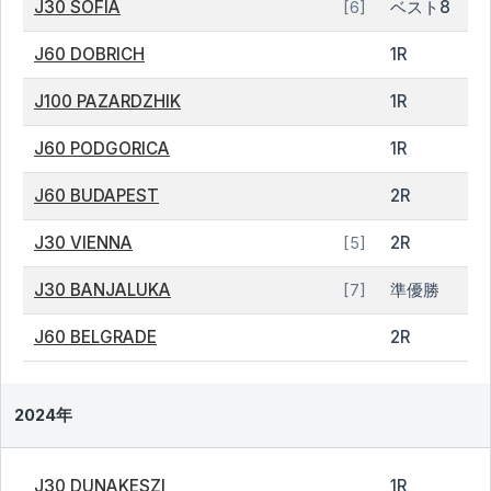
J30 SOFIA
ベスト8
[6]
J60 DOBRICH
1R
J100 PAZARDZHIK
1R
J60 PODGORICA
1R
J60 BUDAPEST
2R
J30 VIENNA
2R
[5]
J30 BANJALUKA
準優勝
[7]
J60 BELGRADE
2R
2024年
J30 DUNAKESZI
1R