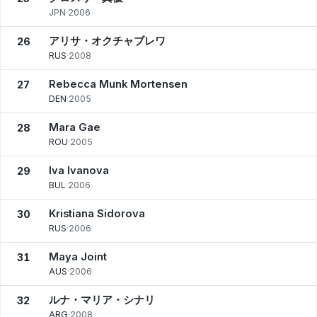
JPN
·
2006
アリサ・オクチャブレワ
26
RUS
·
2008
Rebecca Munk Mortensen
27
DEN
·
2005
Mara Gae
28
ROU
·
2005
Iva Ivanova
29
BUL
·
2006
Kristiana Sidorova
30
RUS
·
2006
Maya Joint
31
AUS
·
2006
ルナ・マリア・シナリ
32
ARG
·
2008