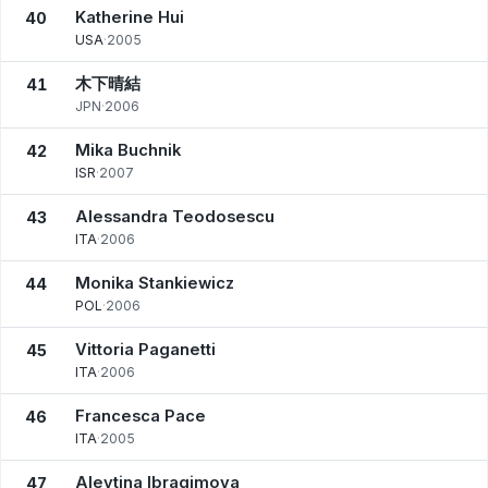
Katherine Hui
40
USA
·
2005
木下晴結
41
JPN
·
2006
Mika Buchnik
42
ISR
·
2007
Alessandra Teodosescu
43
ITA
·
2006
Monika Stankiewicz
44
POL
·
2006
Vittoria Paganetti
45
ITA
·
2006
Francesca Pace
46
ITA
·
2005
Alevtina Ibragimova
47