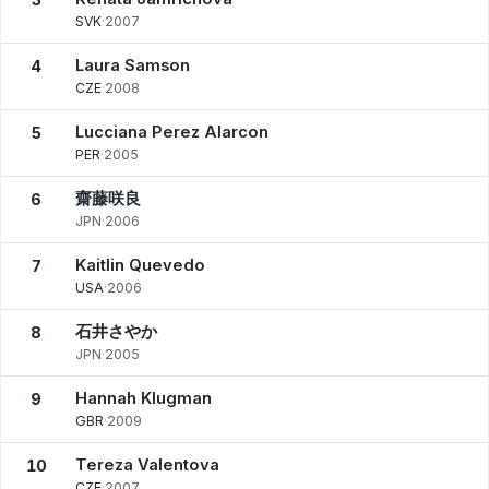
SVK
·
2007
Laura Samson
4
CZE
·
2008
Lucciana Perez Alarcon
5
PER
·
2005
齋藤咲良
6
JPN
·
2006
Kaitlin Quevedo
7
USA
·
2006
石井さやか
8
JPN
·
2005
Hannah Klugman
9
GBR
·
2009
Tereza Valentova
10
CZE
·
2007