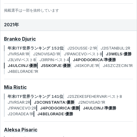
掲載選手は一部を抜粋しています
2021年
Branko Djuric
年末ITF世界ランキング 152位
J2SOUSSE-2:1R
J2ISTANBUL:2R
J1VRSAR:1R
J2NOVISAD:1R
J1PANCEVO:ベスト8
J3WELS:優勝
J3LVIV:ベスト8
J3IRPIN:ベスト4
J4PODGORICA:準優勝
J4ULCINJ:優勝
J5SKOPJE:優勝
J4SKOPJE:1R
J4SZCZECIN:1R
J4BELGRADE:1R
Mia Ristic
年末ITF世界ランキング 141位
J2SZEKESFEHERVAR:ベスト8
J1VRSAR:2R
J3CONSTANTA:優勝
J2NOVISAD:1R
J1PANCEVO:2R
J4PODGORICA:優勝
J4ULCINJ:準優勝
J2ORADEA:1R
J4BELGRADE:優勝
Aleksa Pisaric