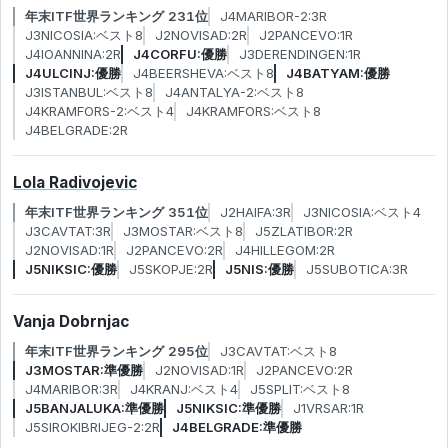
年末ITF世界ランキング 231位
J4MARIBOR-2:3R
J3NICOSIA:ベスト8
J2NOVISAD:2R
J2PANCEVO:1R
J4IOANNINA:2R
J4CORFU:優勝
J3DERENDINGEN:1R
J4ULCINJ:優勝
J4BEERSHEVA:ベスト8
J4BATYAM:優勝
J3ISTANBUL:ベスト8
J4ANTALYA-2:ベスト8
J4KRAMFORS-2:ベスト4
J4KRAMFORS:ベスト8
J4BELGRADE:2R
Lola Radivojevic
年末ITF世界ランキング 351位
J2HAIFA:3R
J3NICOSIA:ベスト4
J3CAVTAT:3R
J3MOSTAR:ベスト8
J5ZLATIBOR:2R
J2NOVISAD:1R
J2PANCEVO:2R
J4HILLEGOM:2R
J5NIKSIC:優勝
J5SKOPJE:2R
J5NIS:優勝
J5SUBOTICA:3R
Vanja Dobrnjac
年末ITF世界ランキング 295位
J3CAVTAT:ベスト8
J3MOSTAR:準優勝
J2NOVISAD:1R
J2PANCEVO:2R
J4MARIBOR:3R
J4KRANJ:ベスト4
J5SPLIT:ベスト8
J5BANJALUKA:準優勝
J5NIKSIC:準優勝
J1VRSAR:1R
J5SIROKIBRIJEG-2:2R
J4BELGRADE:準優勝