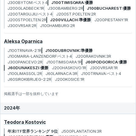
J300BYTOM:ベスト4
J100TIMISOARA:優勝
J200GLADBECK:1R
J300BAMBERG:2R
J100BUCHAREST:優勝
J200TARGUJIU:ベスト4
J200ST.POELTEN:2R
J200STPOELTEN:2R
J200VILLACH:準優勝
J200PIESTANY:1R
J300VRSAR:2R
J100HAMBURG:2R
Aleksa Oparnica
J100TRNAVA-2:1R
J100DUBROVNIK:準優勝
J100MARIA-LANZENDORF:ベスト4
J200RAKOVNIK:3R
J300PANCEVO:2R
J100TIMISOARA:1R
J60PODGORICA:優勝
J60DUNAKESZI:優勝
J200HASKOVO:1R
J300VRSAR:1R
J100LIMASSOL:2R
J60LARNACA:3R
J100TRNAVA:ベスト4
J60SIROKIBRIJEG-2:2R
J200KOSICE:1R
掲載選手は一部を抜粋しています
2024年
Teodora Kostovic
年末ITF世界ランキング 9位
J500PLANTATION:3R