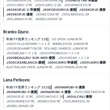
J500MERIDA:2R
J300ZAPOPAN:2R
J100MOSTAR:準優勝
J200CAIRO-3:1R
J200CAIRO-2:2R
J300PANCEVO:1R
J60SKOPJE-2:準優勝
J60PODGORICA:優勝
J30SKOPJE:優勝
J60SKOPJE:優勝
J60NICOSIA:1R
J100LIMASSOL:2R
J60LARNACA:3R
J60BELGRADE:2R
Branko Djuric
年末ITF世界ランキング 13位
US OPEN JUNIOR:1R
J300COLLEGEPARK:ベスト4
WIMBLEDON JUNIOR:1R
J300ROEHAMPTON:2R
ROLAND GARROS JUNIOR:1R
J500MILAN:ベスト8
J500OFFENBACH:ベスト8
J300BEAULIEU-SUR-MER:優勝
J300VRSAR:ベスト8
J300CASABLANCA:優勝
J500CAIRO:準優勝
J300CAIRO:優勝
AUSTRALIAN OPEN JUNIOR:1R
J300TRARALGON:3R
Lana Petkovic
年末ITF世界ランキング 322位
J60NAIROBI-6:優勝
J60NAIROBI-5:優勝
J60NAIROBI-4:優勝
J100CONSTANTA:1R
J60SKOPJE-3:3R
J100CAKOVEC:3R
J60ULCINJ:優勝
J60DUNAKESZI:1R
J60NICOSIA:1R
J100LIMASSOL:1R
J60BELGRADE:2R