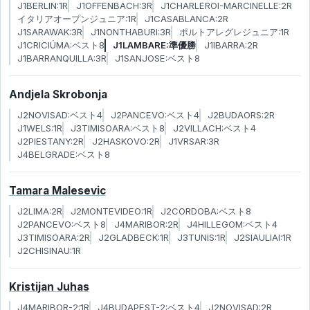
J1BERLIN:1R
J1OFFENBACH:3R
J1CHARLEROI-MARCINELLE:2R
イタリアオープンジュニア:1R
J1CASABLANCA:2R
J1SARAWAK:3R
J1NONTHABURI:3R
ポルトアレグレジュニア:1R
J1CRICIÚMA:ベスト8
J1LAMBARE:準優勝
J1IBARRA:2R
J1BARRANQUILLA:3R
J1SANJOSE:ベスト8
Andjela Skrobonja
J2NOVISAD:ベスト4
J2PANCEVO:ベスト4
J2BUDAORS:2R
J1WELS:1R
J3TIMISOARA:ベスト8
J2VILLACH:ベスト4
J2PIESTANY:2R
J2HASKOVO:2R
J1VRSAR:3R
J4BELGRADE:ベスト8
Tamara Malesevic
J2LIMA:2R
J2MONTEVIDEO:1R
J2CORDOBA:ベスト8
J2PANCEVO:ベスト8
J4MARIBOR:2R
J4HILLEGOM:ベスト4
J3TIMISOARA:2R
J2GLADBECK:1R
J3TUNIS:1R
J2SIAULIAI:1R
J2CHISINAU:1R
Kristijan Juhas
J4MARIBOR-2:1R
J4BUDAPEST-2:ベスト4
J2NOVISAD:2R