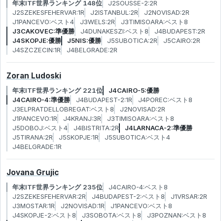
年末ITF世界ランキング 148位
J2SOUSSE-2:2R
J2SZEKESFEHERVAR:1R
J2ISTANBUL:2R
J2NOVISAD:2R
J1PANCEVO:ベスト4
J3WELS:2R
J3TIMISOARA:ベスト8
J3CAKOVEC:準優勝
J4DUNAKESZI:ベスト8
J4BUDAPEST:2R
J4SKOPJE:優勝
J5NIS:優勝
J5SUBOTICA:2R
J5CAIRO:2R
J4SZCZECIN:1R
J4BELGRADE:2R
Zoran Ludoski
年末ITF世界ランキング 221位
J4CAIRO-5:優勝
J4CAIRO-4:準優勝
J4BUDAPEST-2:1R
J4POREC:ベスト8
J3ELPRATDELLOBREGAT:ベスト8
J2NOVISAD:2R
J1PANCEVO:1R
J4KRANJ:3R
J3TIMISOARA:ベスト8
J5DOBOJ:ベスト4
J4BISTRITA:2R
J4LARNACA-2:準優勝
J5TIRANA:2R
J5SKOPJE:1R
J5SUBOTICA:ベスト4
J4BELGRADE:1R
Jovana Grujic
年末ITF世界ランキング 235位
J4CAIRO-4:ベスト8
J2SZEKESFEHERVAR:2R
J4BUDAPEST-2:ベスト8
J1VRSAR:2R
J3MOSTAR:1R
J2NOVISAD:1R
J1PANCEVO:ベスト8
J4SKOPJE-2:ベスト8
J3SOBOTA:ベスト8
J3POZNAN:ベスト8