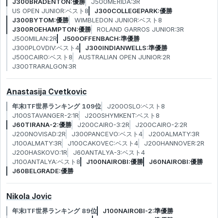
J300BRADENTON:優勝
J500MERIDA:3R
US OPEN JUNIOR:ベスト8
J300COLLEGEPARK:優勝
J300BYTOM:優勝
WIMBLEDON JUNIOR:ベスト8
J300ROEHAMPTON:優勝
ROLAND GARROS JUNIOR:3R
J500MILAN:2R
J500OFFENBACH:準優勝
J300PLOVDIV:ベスト4
J300INDIANWELLS:準優勝
J500CAIRO:ベスト8
AUSTRALIAN OPEN JUNIOR:2R
J300TRARALGON:3R
Anastasija Cvetkovic
年末ITF世界ランキング 109位
J200OSLO:ベスト8
J100STAVANGER-2:1R
J200SHYMKENT:ベスト8
J60TIRANA-2:優勝
J200CAIRO-3:2R
J200CAIRO-2:2R
J200NOVISAD:2R
J300PANCEVO:ベスト4
J200ALMATY:3R
J100ALMATY:3R
J100CAKOVEC:ベスト4
J200HANNOVER:2R
J200HASKOVO:1R
J60ANTALYA-3:ベスト4
J100ANTALYA:ベスト8
J100NAIROBI:優勝
J60NAIROBI:優勝
J60BELGRADE:優勝
Nikola Jovic
年末ITF世界ランキング 89位
J100NAIROBI-2:準優勝