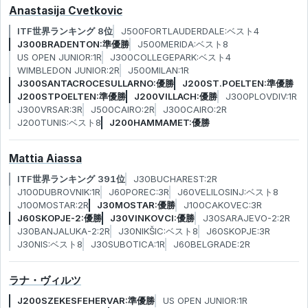
Anastasija Cvetkovic
ITF世界ランキング 8位
J500FORTLAUDERDALE:ベスト4
J300BRADENTON:準優勝
J500MERIDA:ベスト8
US OPEN JUNIOR:1R
J300COLLEGEPARK:ベスト4
WIMBLEDON JUNIOR:2R
J500MILAN:1R
J300SANTACROCESULLARNO:優勝
J200ST.POELTEN:準優勝
J200STPOELTEN:準優勝
J200VILLACH:優勝
J300PLOVDIV:1R
J300VRSAR:3R
J500CAIRO:2R
J300CAIRO:2R
J200TUNIS:ベスト8
J200HAMMAMET:優勝
Mattia Aiassa
ITF世界ランキング 391位
J30BUCHAREST:2R
J100DUBROVNIK:1R
J60POREC:3R
J60VELILOSINJ:ベスト8
J100MOSTAR:2R
J30MOSTAR:優勝
J100CAKOVEC:3R
J60SKOPJE-2:優勝
J30VINKOVCI:優勝
J30SARAJEVO-2:2R
J30BANJALUKA-2:2R
J30NIKŠIC:ベスト8
J60SKOPJE:3R
J30NIS:ベスト8
J30SUBOTICA:1R
J60BELGRADE:2R
ラナ・ヴィルツ
J200SZEKESFEHERVAR:準優勝
US OPEN JUNIOR:1R