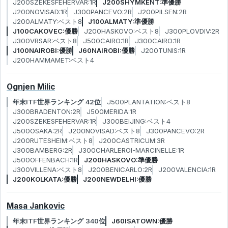
J200SZEKESFEHERVAR:1R
J200SHYMKENT:準優勝
J200NOVISAD:1R
J300PANCEVO:2R
J200PILSEN:2R
J200ALMATY:ベスト8
J100ALMATY:準優勝
J100CAKOVEC:優勝
J200HASKOVO:ベスト8
J300PLOVDIV:2R
J300VRSAR:ベスト8
J500CAIRO:1R
J300CAIRO:1R
J100NAIROBI:優勝
J60NAIROBI:優勝
J200TUNIS:1R
J200HAMMAMET:ベスト4
Ognjen Milic
年末ITF世界ランキング 42位
J500PLANTATION:ベスト8
J300BRADENTON:2R
J500MERIDA:1R
J200SZEKESFEHERVAR:1R
J300BEIJING:ベスト4
J500OSAKA:2R
J200NOVISAD:ベスト8
J300PANCEVO:2R
J200RUTESHEIM:ベスト8
J200CASTRICUM:3R
J300BAMBERG:2R
J300CHARLEROI-MARCINELLE:1R
J500OFFENBACH:1R
J200HASKOVO:準優勝
J300VILLENA:ベスト8
J200BENICARLO:2R
J200VALENCIA:1R
J200KOLKATA:優勝
J200NEWDELHI:優勝
Masa Jankovic
年末ITF世界ランキング 340位
J60ISATOWN:優勝