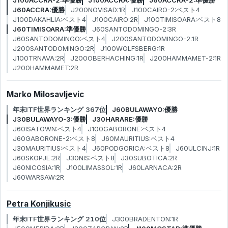
J100ACCRA-2:準優勝
J100ACCRA:優勝
J60ACCRA-2:準優勝
J60ACCRA:優勝
J200NOVISAD:1R
J100CAIRO-2:ベスト4
J100DAKAHLIA:ベスト4
J100CAIRO:2R
J100TIMISOARA:ベスト8
J60TIMISOARA:準優勝
J60SANTODOMINGO-2:3R
J60SANTODOMINGO:ベスト4
J200SANTODOMINGO-2:1R
J200SANTODOMINGO:2R
J100WOLFSBERG:1R
J100TRNAVA:2R
J200OBERHACHING:1R
J200HAMMAMET-2:1R
J200HAMMAMET:2R
Marko Milosavljevic
年末ITF世界ランキング 367位
J60BULAWAYO:優勝
J30BULAWAYO-3:優勝
J30HARARE:優勝
J60ISATOWN:ベスト4
J100GABORONE:ベスト4
J60GABORONE-2:ベスト8
J60MAURITIUS:ベスト4
J30MAURITIUS:ベスト4
J60PODGORICA:ベスト8
J60ULCINJ:1R
J60SKOPJE:2R
J30NIS:ベスト8
J30SUBOTICA:2R
J60NICOSIA:1R
J100LIMASSOL:1R
J60LARNACA:2R
J60WARSAW:2R
Petra Konjikusic
年末ITF世界ランキング 210位
J300BRADENTON:1R