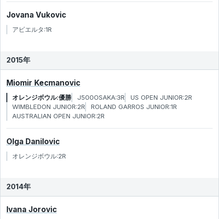
Jovana Vukovic
アビエルタ:1R
2015年
Miomir Kecmanovic
オレンジボウル:優勝
J500OSAKA:3R
US OPEN JUNIOR:2R
WIMBLEDON JUNIOR:2R
ROLAND GARROS JUNIOR:1R
AUSTRALIAN OPEN JUNIOR:2R
Olga Danilovic
オレンジボウル:2R
2014年
Ivana Jorovic