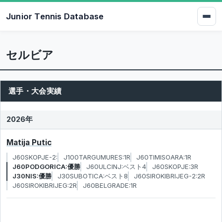
Junior Tennis Database
セルビア
選手・大会実績
2026年
Matija Putic
J60SKOPJE-2:
J100TARGUMURES:1R
J60TIMISOARA:1R
J60PODGORICA:優勝
J60ULCINJ:ベスト4
J60SKOPJE:3R
J30NIS:優勝
J30SUBOTICA:ベスト8
J60SIROKIBRIJEG-2:2R
J60SIROKIBRIJEG:2R
J60BELGRADE:1R