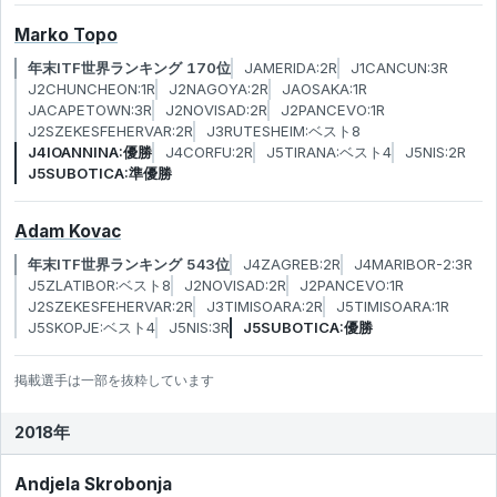
Marko Topo
年末ITF世界ランキング 170位
JAMERIDA:2R
J1CANCUN:3R
J2CHUNCHEON:1R
J2NAGOYA:2R
JAOSAKA:1R
JACAPETOWN:3R
J2NOVISAD:2R
J2PANCEVO:1R
J2SZEKESFEHERVAR:2R
J3RUTESHEIM:ベスト8
J4IOANNINA:優勝
J4CORFU:2R
J5TIRANA:ベスト4
J5NIS:2R
J5SUBOTICA:準優勝
Adam Kovac
年末ITF世界ランキング 543位
J4ZAGREB:2R
J4MARIBOR-2:3R
J5ZLATIBOR:ベスト8
J2NOVISAD:2R
J2PANCEVO:1R
J2SZEKESFEHERVAR:2R
J3TIMISOARA:2R
J5TIMISOARA:1R
J5SKOPJE:ベスト4
J5NIS:3R
J5SUBOTICA:優勝
掲載選手は一部を抜粋しています
2018年
Andjela Skrobonja