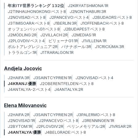
年末ITF世界ランキング 132位
J2KIRYATSHMONA:1R
J2TINHAUHONGKONG:ベスト8
J2NONTHABURI:3R
J2NOVISAD:ベスト8
J2PANCEVO:ベスト4
J2BUDAORS:ベスト8
J3TIMISOARA:ベスト8
J1BERLIN:3R
J1OFFENBACH:ベスト8
オッフェンバッハG1:ベスト8
J2BUDAPEST:ベスト8
J2MÖDLING:2R
J2VILLACH:2R
J2MEDIAS:1R
J2PLOVDIV:ベスト4
ビリェーナG1:1R
J1VILLENA:1R
ポルトアレグレジュニア:2R
バナナボール:3R
J1CRICIÚMA:3R
トララルゴン:1R
J1TRARALGON:1R
Andjela Jocovic
J2HAIFA:3R
J3SAINTCYPRIEN:1R
J2NOVISAD:ベスト4
J4KRANJ:優勝
J2OBERENTFELDEN:ベスト8
J4ANTALYA-2:ベスト4
J4ANTALYA:2R
Elena Milovanovic
J2HAIFA:2R
J3SAINTCYPRIEN:2R
J3PALERMO:ベスト8
J2NOVISAD:1R
J2PANCEVO:ベスト8
J3RENNINGEN:1R
J2BYTOM:1R
J2PLOVDIV:2R
ペリンメモリアル:2R
J1VRSAR:2R
J4ANTALYA:優勝
J4BELGRADE:ベスト8