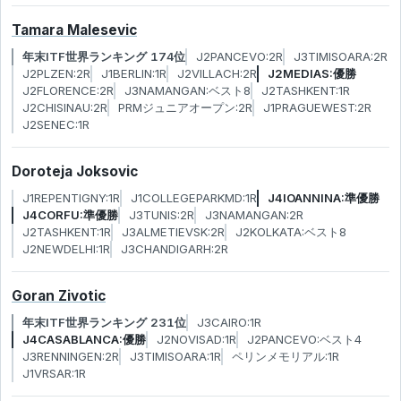
Tamara Malesevic
年末ITF世界ランキング 174位
J2PANCEVO:2R
J3TIMISOARA:2R
J2PLZEN:2R
J1BERLIN:1R
J2VILLACH:2R
J2MEDIAS:優勝
J2FLORENCE:2R
J3NAMANGAN:ベスト8
J2TASHKENT:1R
J2CHISINAU:2R
PRMジュニアオープン:2R
J1PRAGUEWEST:2R
J2SENEC:1R
Doroteja Joksovic
J1REPENTIGNY:1R
J1COLLEGEPARKMD:1R
J4IOANNINA:準優勝
J4CORFU:準優勝
J3TUNIS:2R
J3NAMANGAN:2R
J2TASHKENT:1R
J3ALMETIEVSK:2R
J2KOLKATA:ベスト8
J2NEWDELHI:1R
J3CHANDIGARH:2R
Goran Zivotic
年末ITF世界ランキング 231位
J3CAIRO:1R
J4CASABLANCA:優勝
J2NOVISAD:1R
J2PANCEVO:ベスト4
J3RENNINGEN:2R
J3TIMISOARA:1R
ペリンメモリアル:1R
J1VRSAR:1R