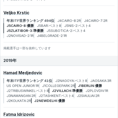
Veljko Krstic
年末ITF世界ランキング 494位
J4CAIRO-8:2R
J4CAIRO-7:2R
J5CAIRO-8:優勝
J5BAR:ベスト8
J5NIS-2:ベスト4
J5ZLATIBOR-3:準優勝
J5SUBOTICA-2:ベスト4
J2NOVISAD-2:1R
J4BELGRADE-2:1R
掲載選手は一部を抜粋しています
2019年
Hamad Medjedovic
年末ITF世界ランキング 41位
J2NAGOYA:ベスト8
JAOSAKA:3R
US OPEN JUNIOR:1R
J1COLLEGEPARK:2R
J1BERLIN:優勝
J2TRIBUSWINKEL:ベスト8
J2VILLACH:準優勝
J2PLOVDIV:1R
J3NAMANGAN:2R
J2TASHKENT:ベスト4
J2SIAULIAI:2R
J2KOLKATA:2R
J2NEWDELHI:優勝
Fatma Idrizovic