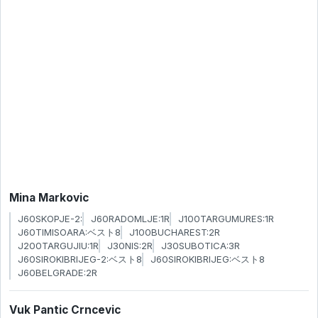
Mina Markovic
J60SKOPJE-2:
J60RADOMLJE:1R
J100TARGUMURES:1R
J60TIMISOARA:ベスト8
J100BUCHAREST:2R
J200TARGUJIU:1R
J30NIS:2R
J30SUBOTICA:3R
J60SIROKIBRIJEG-2:ベスト8
J60SIROKIBRIJEG:ベスト8
J60BELGRADE:2R
Vuk Pantic Crncevic