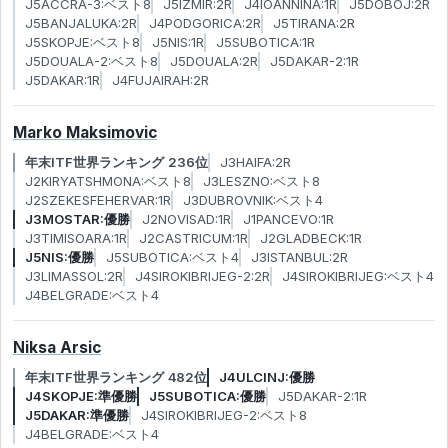
J5ACCRA-3:ベスト8
J5IZMIR:2R
J4IOANNINA:1R
J5DOBOJ:2R
J5BANJALUKA:2R
J4PODGORICA:2R
J5TIRANA:2R
J5SKOPJE:ベスト8
J5NIS:1R
J5SUBOTICA:1R
J5DOUALA-2:ベスト8
J5DOUALA:2R
J5DAKAR-2:1R
J5DAKAR:1R
J4FUJAIRAH:2R
Marko Maksimovic
年末ITF世界ランキング 236位
J3HAIFA:2R
J2KIRYATSHMONA:ベスト8
J3LESZNO:ベスト8
J2SZEKESFEHERVAR:1R
J3DUBROVNIK:ベスト4
J3MOSTAR:優勝
J2NOVISAD:1R
J1PANCEVO:1R
J3TIMISOARA:1R
J2CASTRICUM:1R
J2GLADBECK:1R
J5NIS:優勝
J5SUBOTICA:ベスト4
J3ISTANBUL:2R
J3LIMASSOL:2R
J4SIROKIBRIJEG-2:2R
J4SIROKIBRIJEG:ベスト4
J4BELGRADE:ベスト4
Niksa Arsic
年末ITF世界ランキング 482位
J4ULCINJ:優勝
J4SKOPJE:準優勝
J5SUBOTICA:優勝
J5DAKAR-2:1R
J5DAKAR:準優勝
J4SIROKIBRIJEG-2:ベスト8
J4BELGRADE:ベスト4