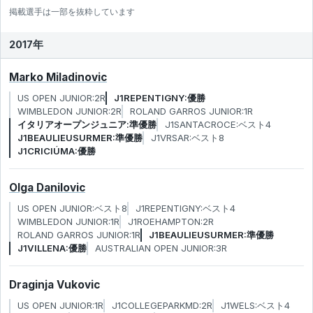
掲載選手は一部を抜粋しています
2017年
Marko Miladinovic
US OPEN JUNIOR:2R
J1REPENTIGNY:優勝
WIMBLEDON JUNIOR:2R
ROLAND GARROS JUNIOR:1R
イタリアオープンジュニア:準優勝
J1SANTACROCE:ベスト4
J1BEAULIEUSURMER:準優勝
J1VRSAR:ベスト8
J1CRICIÚMA:優勝
Olga Danilovic
US OPEN JUNIOR:ベスト8
J1REPENTIGNY:ベスト4
WIMBLEDON JUNIOR:1R
J1ROEHAMPTON:2R
ROLAND GARROS JUNIOR:1R
J1BEAULIEUSURMER:準優勝
J1VILLENA:優勝
AUSTRALIAN OPEN JUNIOR:3R
Draginja Vukovic
US OPEN JUNIOR:1R
J1COLLEGEPARKMD:2R
J1WELS:ベスト4