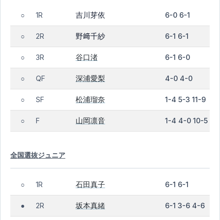
吉川芽依
1R
6-0 6-1
○
野﨑千紗
2R
6-1 6-1
○
谷口渚
3R
6-1 6-0
○
深浦愛梨
QF
4-0 4-0
○
松浦瑠奈
SF
1-4 5-3 11-9
○
山岡凛音
F
1-4 4-0 10-5
○
全国選抜ジュニア
石田真子
1R
6-1 6-1
○
坂本真緒
2R
6-1 3-6 4-6
●