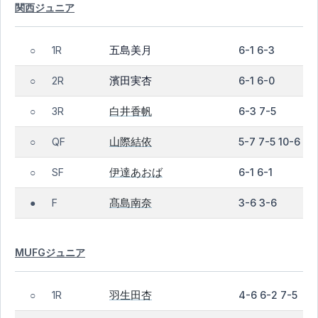
関西ジュニア
五島美月
1R
6-1 6-3
○
濱田実杏
2R
6-1 6-0
○
白井香帆
3R
6-3 7-5
○
山際結依
QF
5-7 7-5 10-6
○
伊達あおば
SF
6-1 6-1
○
髙島南奈
F
3-6 3-6
●
MUFGジュニア
羽生田杏
1R
4-6 6-2 7-5
○