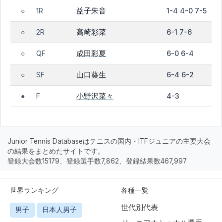
益子朱音
1R
1-4 4-0 7-5
○
高崎彩菜
2R
6-1 7-6
○
成田彩夏
QF
6-0 6-4
○
山口葵生
SF
6-4 6-2
○
小野沢菜々
F
4-3
●
Junior Tennis Databaseはテニスの国内・ITFジュニアの主要大会
の結果をまとめたサイトです。
登録大会数15179、登録選手数7,862、登録結果数467,997
世界ランキング
各種一覧
世代別代表
男子
日本人男子