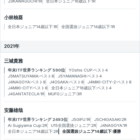
J3KAWAGUCHI:1R
全日本ジュニア16歳以下:1R
小林柚葵
全日本ジュニア14歳以下:1R
全国選抜ジュニア14歳以下:1R
2021年
三城貴雅
年末ITF世界ランキング 590位
YOshis CUP:ベスト4
J5MATSUYAMA:ベスト8
J5YAMANASHI:ベスト4
J4NAGOYA:ベスト8
J4OSAKA:ベスト8
J4MIKI-CITY-2:ベスト8
J4MIKI-CITY:ベスト8
全日本ジュニア16歳以下:ベスト4
J4SANTATECLA:1R
MUFGジュニア:3R
安藤雄哉
年末ITF世界ランキング 2493位
J5GIFU:1R
J5CHIGASAKI:2R
Ai Sugiyama Cup:2R
U15全国選抜ジュニア:2R
J4NAGOYA:1R
全日本ジュニア14歳以下:2R
全国選抜ジュニア14歳以下:優勝