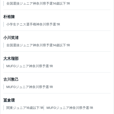
全国選抜ジュニア神奈川県予選14歳以下:1R
朴裕陳
小学生テニス選手権神奈川県予選:1R
小川笑渚
全国選抜ジュニア神奈川県予選14歳以下:1R
大木瑠那
MUFGジュニア神奈川県予選:1R
古川敦己
MUFGジュニア神奈川県予選:1R
冨倉環
関東ジュニア16歳以下:1R
MUFGジュニア神奈川県予選:1R