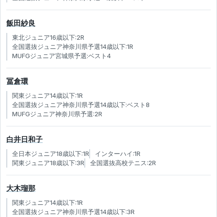
飯田紗良
東北ジュニア16歳以下:2R
全国選抜ジュニア神奈川県予選14歳以下:1R
MUFGジュニア宮城県予選:ベスト4
冨倉環
関東ジュニア14歳以下:1R
全国選抜ジュニア神奈川県予選14歳以下:ベスト8
MUFGジュニア神奈川県予選:2R
白井日和子
全日本ジュニア18歳以下:1R
インターハイ:1R
関東ジュニア18歳以下:3R
全国選抜高校テニス:2R
大木瑠那
関東ジュニア14歳以下:1R
全国選抜ジュニア神奈川県予選14歳以下:3R