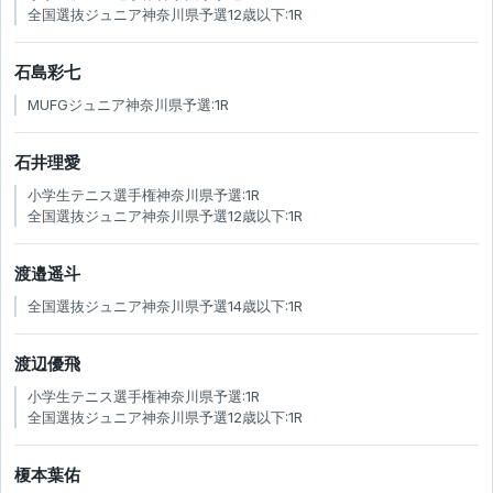
全国選抜ジュニア神奈川県予選12歳以下:1R
石島彩七
MUFGジュニア神奈川県予選:1R
石井理愛
小学生テニス選手権神奈川県予選:1R
全国選抜ジュニア神奈川県予選12歳以下:1R
渡邉遥斗
全国選抜ジュニア神奈川県予選14歳以下:1R
渡辺優飛
小学生テニス選手権神奈川県予選:1R
全国選抜ジュニア神奈川県予選12歳以下:1R
榎本葉佑