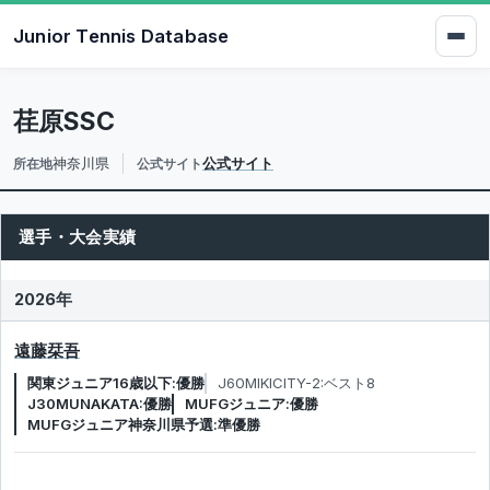
Junior Tennis Database
荏原SSC
神奈川県
公式サイト
所在地
公式サイト
選手・大会実績
2026年
遠藤栞吾
関東ジュニア16歳以下:優勝
J60MIKICITY-2:ベスト8
J30MUNAKATA:優勝
MUFGジュニア:優勝
MUFGジュニア神奈川県予選:準優勝