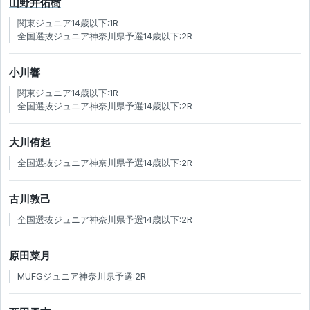
山野井佑樹
関東ジュニア14歳以下:1R
全国選抜ジュニア神奈川県予選14歳以下:2R
小川響
関東ジュニア14歳以下:1R
全国選抜ジュニア神奈川県予選14歳以下:2R
大川侑起
全国選抜ジュニア神奈川県予選14歳以下:2R
古川敦己
全国選抜ジュニア神奈川県予選14歳以下:2R
原田菜月
MUFGジュニア神奈川県予選:2R