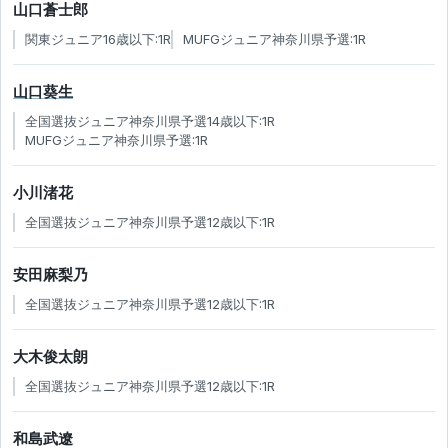
山口蒼士郎
関東ジュニア16歳以下:1R
MUFGジュニア神奈川県予選:1R
山口葵生
全国選抜ジュニア神奈川県予選14歳以下:1R
MUFGジュニア神奈川県予選:1R
小川渚花
全国選抜ジュニア神奈川県予選12歳以下:1R
安田麻梨乃
全国選抜ジュニア神奈川県予選12歳以下:1R
大木俊太朗
全国選抜ジュニア神奈川県予選12歳以下:1R
和島武遼