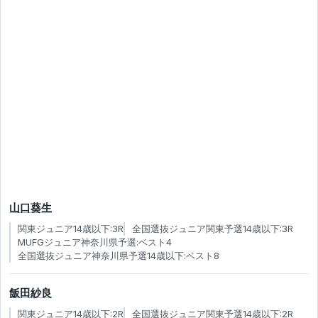
山口葵生
関東ジュニア14歳以下:3R
全国選抜ジュニア関東予選14歳以下:3R
MUFGジュニア神奈川県予選:ベスト4
全国選抜ジュニア神奈川県予選14歳以下:ベスト8
飯田紗良
関東ジュニア14歳以下:2R
全国選抜ジュニア関東予選14歳以下:2R