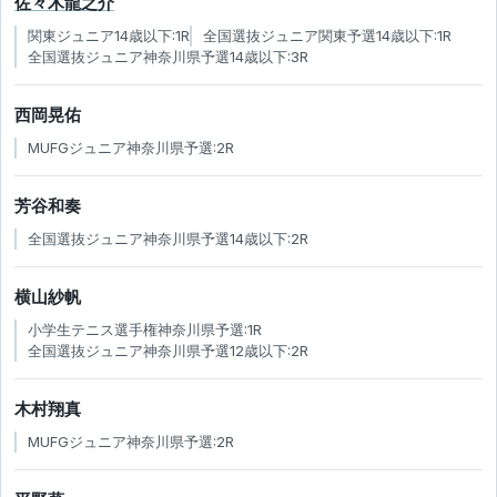
佐々木龍之介
関東ジュニア14歳以下:1R
全国選抜ジュニア関東予選14歳以下:1R
全国選抜ジュニア神奈川県予選14歳以下:3R
西岡晃佑
MUFGジュニア神奈川県予選:2R
芳谷和奏
全国選抜ジュニア神奈川県予選14歳以下:2R
横山紗帆
小学生テニス選手権神奈川県予選:1R
全国選抜ジュニア神奈川県予選12歳以下:2R
木村翔真
MUFGジュニア神奈川県予選:2R