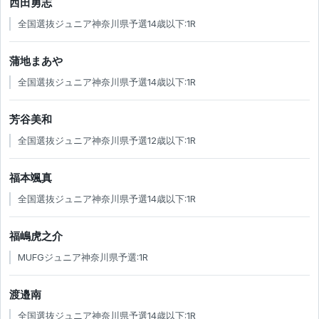
西田勇志
全国選抜ジュニア神奈川県予選14歳以下:1R
蒲地まあや
全国選抜ジュニア神奈川県予選14歳以下:1R
芳谷美和
全国選抜ジュニア神奈川県予選12歳以下:1R
福本颯真
全国選抜ジュニア神奈川県予選14歳以下:1R
福嶋虎之介
MUFGジュニア神奈川県予選:1R
渡邉南
全国選抜ジュニア神奈川県予選14歳以下:1R