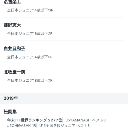
名雪楽工
全日本ジュニア14歳以下:3R
藤野恵大
全日本ジュニア18歳以下:1R
白井日和子
全日本ジュニア14歳以下:1R
北牧慶一朗
全日本ジュニア18歳以下:1R
2019年
松岡隼
年末ITF世界ランキング 2277位
J5YAMANASHI:ベスト8
J5CHIGASAKI:1R
U15全国選抜ジュニア:ベスト8