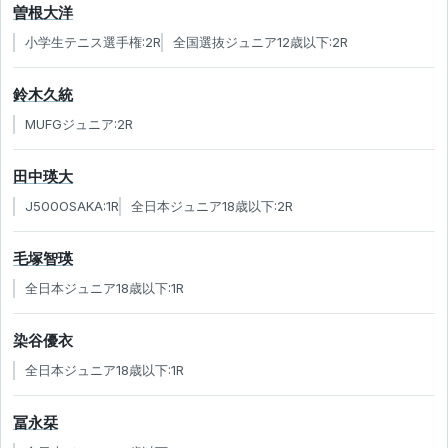
曽根大洋
小学生テニス選手権:2R
全国選抜ジュニア12歳以下:2R
鈴木久統
MUFGジュニア:2R
田中瑛大
J500OSAKA:1R
全日本ジュニア18歳以下:2R
毛塚智瑛
全日本ジュニア18歳以下:1R
染谷優衣
全日本ジュニア18歳以下:1R
冨永栞