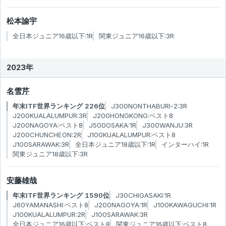
松本諭宇
全日本ジュニア16歳以下:1R
関東ジュニア16歳以下:3R
2023年
名雪芹
年末ITF世界ランキング 226位
J300NONTHABURI-2:3R
J200KUALALUMPUR:3R
J200HONGKONG:ベスト8
J200NAGOYA:ベスト8
J500OSAKA:1R
J300WANJU:3R
J200CHUNCHEON:2R
J100KUALALUMPUR:ベスト8
J100SARAWAK:3R
全日本ジュニア18歳以下:1R
インターハイ:1R
関東ジュニア18歳以下:3R
安藤雄哉
年末ITF世界ランキング 1590位
J30CHIGASAKI:1R
J60YAMANASHI:ベスト8
J200NAGOYA:1R
J100KAWAGUCHI:1R
J100KUALALUMPUR:2R
J100SARAWAK:3R
全日本ジュニア16歳以下:ベスト8
関東ジュニア16歳以下:ベスト8