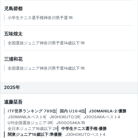
児島碧都
小学生テニス選手権神奈川県予選:1R
五味煌太
全国選抜ジュニア神奈川県予選14歳以下:1R
三浦和花
全国選抜ジュニア神奈川県予選14歳以下:1R
2025年
遠藤栞吾
ITF世界ランキング 789位
国内 U16:4位
J30MANILA-2:優勝
J30MANILA:ベスト8
J60HOKUTO:2R
J30OSAKA:ベスト4
U15全国選抜ジュニア:3R
J500OSAKA:1R
全日本ジュニア16歳以下:2R
中学生テニス選手権:優勝
関東ジュニア16歳以下:準優勝
J30HOKUTO:ベスト4