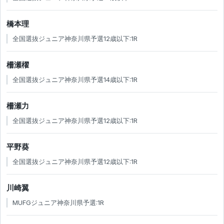
橋本理
全国選抜ジュニア神奈川県予選12歳以下:1R
柵瀬櫂
全国選抜ジュニア神奈川県予選14歳以下:1R
柵瀬力
全国選抜ジュニア神奈川県予選12歳以下:1R
平野葵
全国選抜ジュニア神奈川県予選12歳以下:1R
川崎翼
MUFGジュニア神奈川県予選:1R