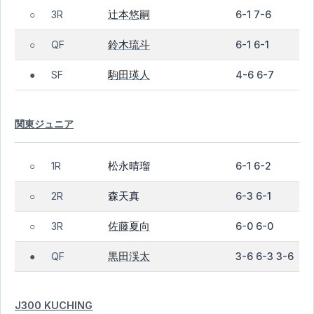
辻本悠嗣
3R
6-1 7-6
○
鈴木琉斗
QF
6-1 6-1
○
駒田瑛人
SF
4-6 6-7
●
関東ジュニア
松永晴瑠
1R
6-1 6-2
○
森天真
2R
6-3 6-1
○
佐藤夏向
3R
6-0 6-0
○
黒田渓太
QF
3-6 6-3 3-6
●
J300 KUCHING