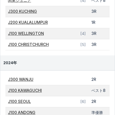
関東ジュニア
ベスト8
[4]
J300 KUCHING
3R
J200 KUALALUMPUR
1R
J100 WELLINGTON
3R
[4]
J100 CHRISTCHURCH
3R
[5]
2024年
J300 WANJU
2R
J100 KAWAGUCHI
ベスト8
J100 SEOUL
2R
[6]
J100 ANDONG
準優勝