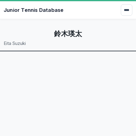
Junior Tennis Database
鈴木瑛太
Eita Suzuki