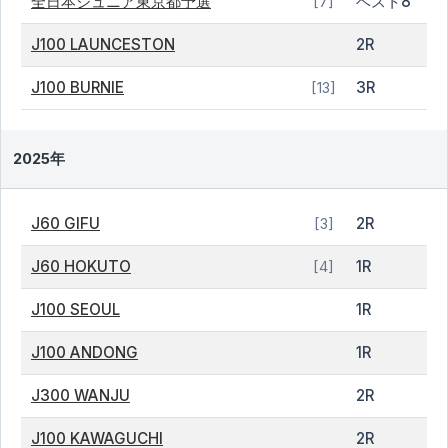
全日本ジュニア東京都予選
ベスト8
[7]
J100 LAUNCESTON
2R
J100 BURNIE
3R
[13]
2025年
J60 GIFU
2R
[3]
J60 HOKUTO
1R
[4]
J100 SEOUL
1R
J100 ANDONG
1R
J300 WANJU
2R
J100 KAWAGUCHI
2R