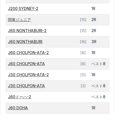
J200 SYDNEY-2
1R
関東ジュニア
2R
[15]
J60 NONTHABURI-2
2R
[15]
J60 NONTHABURI
3R
[16]
J60 CHOLPON-ATA-2
1R
[6]
J60 CHOLPON-ATA
ベスト8
[8]
J30 CHOLPON-ATA-2
1R
[5]
J30 CHOLPON-ATA
ベスト8
[3]
J60ドーハ-2
ベスト8
J60 DOHA
1R