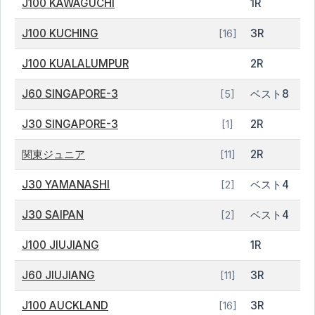
J100 KAWAGUCHI
1R
J100 KUCHING
3R
[16]
J100 KUALALUMPUR
2R
J60 SINGAPORE-3
ベスト8
[5]
J30 SINGAPORE-3
2R
[1]
関東ジュニア
2R
[11]
J30 YAMANASHI
ベスト4
[2]
J30 SAIPAN
ベスト4
[2]
J100 JIUJIANG
1R
J60 JIUJIANG
3R
[11]
J100 AUCKLAND
3R
[16]