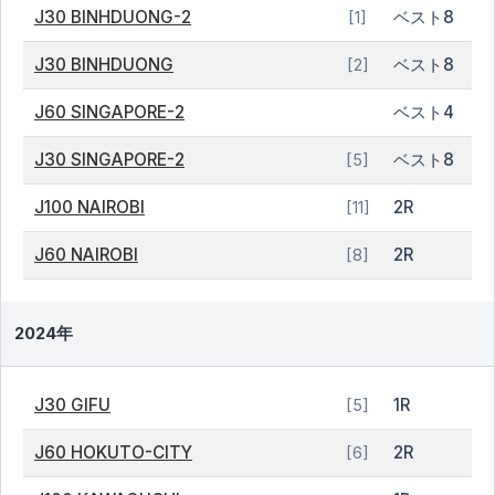
J30 BINHDUONG-2
ベスト8
[1]
J30 BINHDUONG
ベスト8
[2]
J60 SINGAPORE-2
ベスト4
J30 SINGAPORE-2
ベスト8
[5]
J100 NAIROBI
2R
[11]
J60 NAIROBI
2R
[8]
2024年
J30 GIFU
1R
[5]
J60 HOKUTO-CITY
2R
[6]