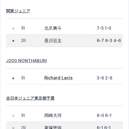
関東ジュニア
北爪爽斗
1R
7-5 1-0
○
香川荘太
2R
6-7 6-3 4-6
●
J200 NONTHABURI
Richard Lacis
1R
3-6 2-6
●
全日本ジュニア東京都予選
岡崎大河
1R
6-0 6-1
○
家塚悠弥
2R
6-1 6-1
○