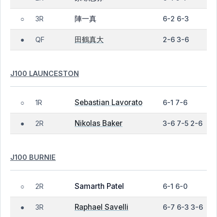
陣一真
3R
6-2 6-3
○
田鶴真大
QF
2-6 3-6
●
J100 LAUNCESTON
Sebastian Lavorato
1R
6-1 7-6
○
Nikolas Baker
2R
3-6 7-5 2-6
●
J100 BURNIE
Samarth Patel
2R
6-1 6-0
○
Raphael Savelli
3R
6-7 6-3 3-6
●