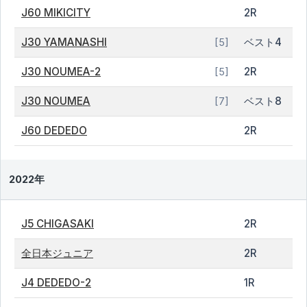
J60 MIKICITY
2R
J30 YAMANASHI
ベスト4
[5]
J30 NOUMEA-2
2R
[5]
J30 NOUMEA
ベスト8
[7]
J60 DEDEDO
2R
2022年
J5 CHIGASAKI
2R
全日本ジュニア
2R
J4 DEDEDO-2
1R