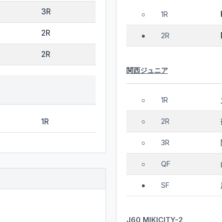
3R
1R
○
2R
2R
●
2R
関西ジュニア
1R
○
1R
2R
○
3R
○
QF
○
SF
●
J60 MIKICITY-2