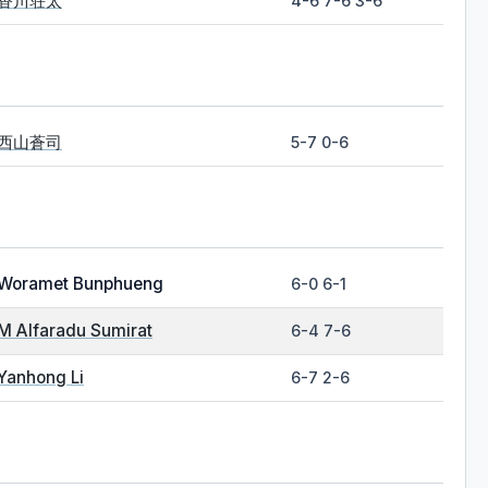
香川荘太
4-6 7-6 3-6
西山蒼司
5-7 0-6
Woramet Bunphueng
6-0 6-1
M Alfaradu Sumirat
6-4 7-6
Yanhong Li
6-7 2-6