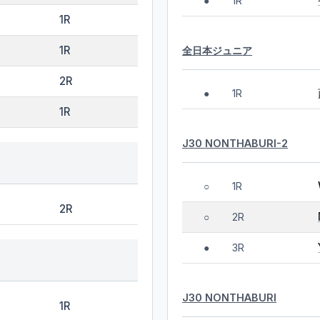
1R
●
1R
1R
全日本ジュニア
2R
1R
●
1R
J30 NONTHABURI-2
1R
○
2R
2R
○
3R
●
J30 NONTHABURI
1R