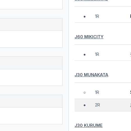
1R
●
J60 MIKICITY
1R
●
J30 MUNAKATA
1R
○
2R
●
J30 KURUME