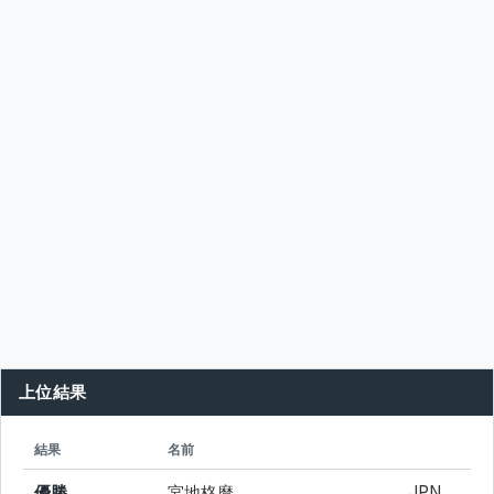
上位結果
シード
所属
結果
名前
優勝
宮地柊麿
JPN