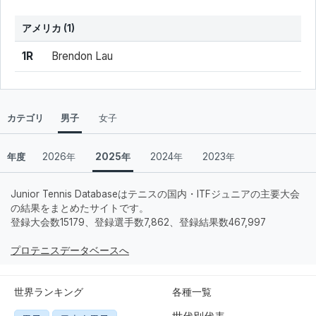
アメリカ
(1)
結果
シード
選手名
1R
Brendon Lau
カテゴリ
男子
女子
年度
2026年
2025年
2024年
2023年
Junior Tennis Databaseはテニスの国内・ITFジュニアの主要大会
の結果をまとめたサイトです。
登録大会数15179、登録選手数7,862、登録結果数467,997
プロテニスデータベースへ
世界ランキング
各種一覧