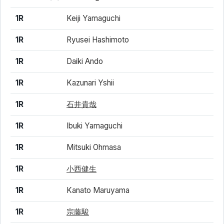
1R
Keiji Yamaguchi
1R
Ryusei Hashimoto
1R
Daiki Ando
1R
Kazunari Yshii
1R
石井貴哉
1R
Ibuki Yamaguchi
1R
Mitsuki Ohmasa
1R
小西健生
1R
Kanato Maruyama
1R
宗藤駿