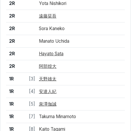
2R
Yota Nishikori
2R
遠藤栞吾
2R
Sora Kaneko
2R
Manato Uchida
2R
Hayato Sata
2R
阿部煌大
1R
[3]
天野雄太
1R
[4]
安達人紀
1R
[5]
泉澤伽誠
1R
[7]
Takuma Minamoto
1R
[8]
Kaito Tagami