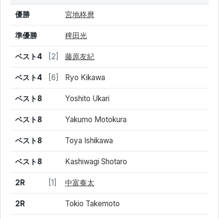
結果
シード
選手名
優勝
宮地柊麿
準優勝
稗田光
ベスト4
[2]
藤原友紀
ベスト4
[6]
Ryo Kikawa
ベスト8
Yoshito Ukari
ベスト8
Yakumo Motokura
ベスト8
Toya Ishikawa
ベスト8
Kashiwagi Shotaro
2R
[1]
中富奏太
2R
Tokio Takemoto