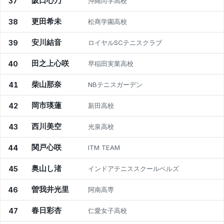
阪口心乃
37
沖縄尚学高校
更田希未
38
松商学園高校
安川結音
39
ロイヤルSCテニスクラブ
田之上心咲
40
早稲田実業高校
柴山那奈
41
NBテニスガーデン
岡市瑛蓮
42
新田高校
西川美空
43
光泉高校
関戸心咲
44
ITM TEAM
奥山し渚
45
インドアテニススクールベルズ
曽我井光里
46
阿南高専
春日彩杏
47
仁愛女子高校