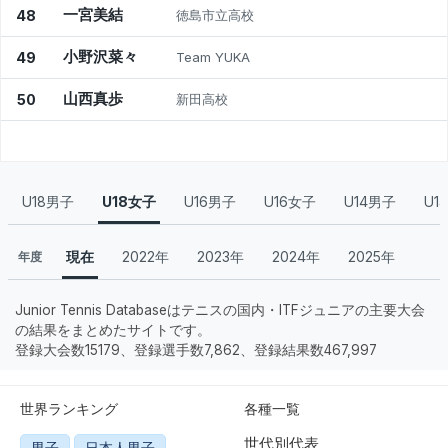
一宮美結
48
徳島市立高校
小野沢菜々
49
Team YUKA
山西真歩
50
新田高校
U18男子
U18女子
U16男子
U16女子
U14男子
U1
現在
2022年
2023年
2024年
2025年
年度
Junior Tennis Databaseはテニスの国内・ITFジュニアの主要大会
の結果をまとめたサイトです。
登録大会数15179、登録選手数7,862、登録結果数467,997
世界ランキング
各種一覧
世代別代表