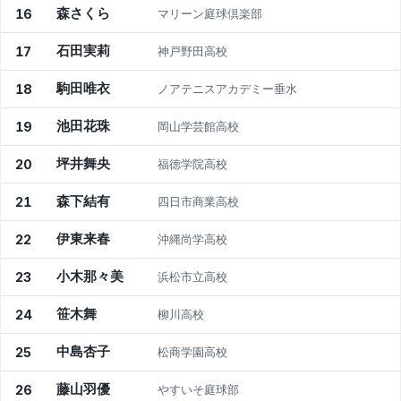
森さくら
16
マリーン庭球倶楽部
石田実莉
17
神戸野田高校
駒田唯衣
18
ノアテニスアカデミー垂水
池田花珠
19
岡山学芸館高校
坪井舞央
20
福徳学院高校
森下結有
21
四日市商業高校
伊東来春
22
沖縄尚学高校
小木那々美
23
浜松市立高校
笹木舞
24
柳川高校
中島杏子
25
松商学園高校
藤山羽優
26
やすいそ庭球部