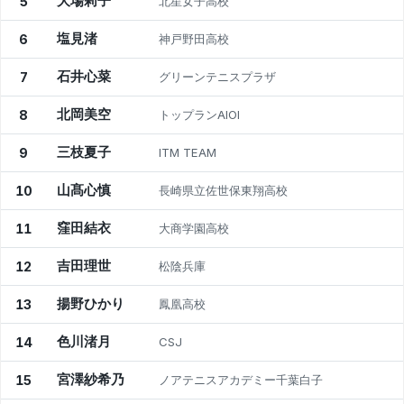
大場莉子
5
北星女子高校
塩見渚
6
神戸野田高校
石井心菜
7
グリーンテニスプラザ
北岡美空
8
トップランAIOI
三枝夏子
9
ITM TEAM
山髙心慎
10
長崎県立佐世保東翔高校
窪田結衣
11
大商学園高校
吉田理世
12
松陰兵庫
揚野ひかり
13
鳳凰高校
色川渚月
14
CSJ
宮澤紗希乃
15
ノアテニスアカデミー千葉白子