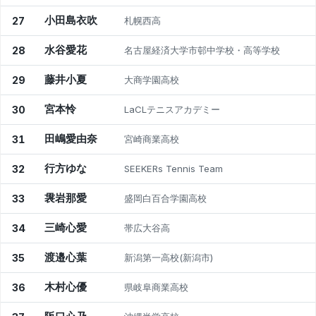
小田島衣吹
27
札幌西高
水谷愛花
28
名古屋経済大学市邨中学校・高等学校
藤井小夏
29
大商学園高校
宮本怜
30
LaCLテニスアカデミー
田嶋愛由奈
31
宮崎商業高校
行方ゆな
32
SEEKERs Tennis Team
袰岩那愛
33
盛岡白百合学園高校
三崎心愛
34
帯広大谷高
渡邉心葉
35
新潟第一高校(新潟市)
木村心優
36
県岐阜商業高校