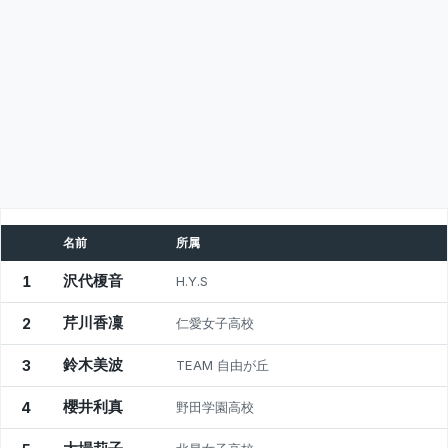
名前
所属
沢代榎音
1
H.Y.S
芹川香凜
2
仁愛女子高校
鈴木美波
3
TEAM 自由が丘
櫻井利真
4
野田学園高校