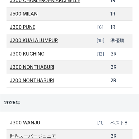
J300 CHARLEROI-MARCINELLE
1R
J500 MILAN
1R
J300 PUNE
1R
[6]
J200 KUALALUMPUR
準優勝
[10]
J300 KUCHING
3R
[12]
J300 NONTHABURI
3R
J200 NONTHABURI
2R
2025年
J300 WANJU
ベスト8
[11]
世界スーパージュニア
3R