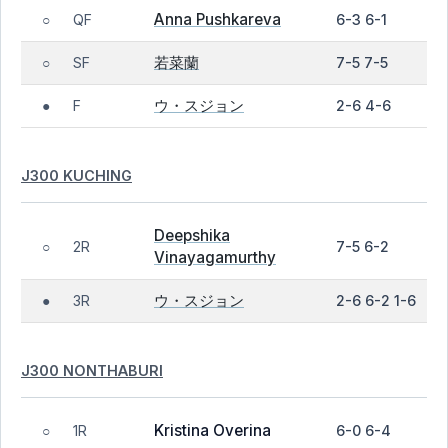
Anna Pushkareva
QF
6-3 6-1
○
若菜蘭
SF
7-5 7-5
○
ウ・スジョン
F
2-6 4-6
●
J300 KUCHING
Deepshika
2R
7-5 6-2
○
Vinayagamurthy
ウ・スジョン
3R
2-6 6-2 1-6
●
J300 NONTHABURI
Kristina Overina
1R
6-0 6-4
○