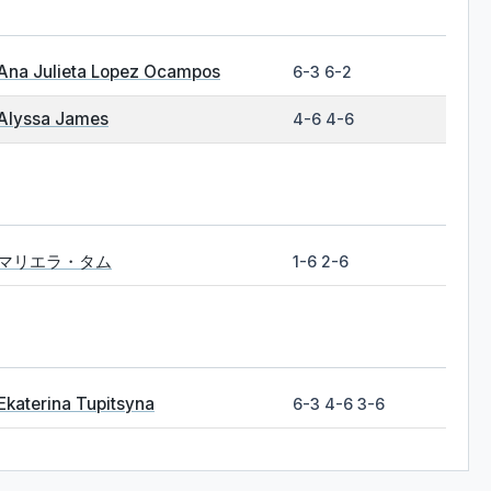
Ana Julieta Lopez Ocampos
6-3 6-2
Alyssa James
4-6 4-6
マリエラ・タム
1-6 2-6
Ekaterina Tupitsyna
6-3 4-6 3-6