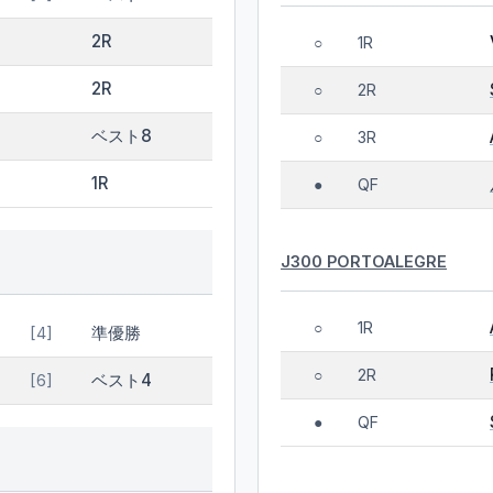
2R
1R
○
2R
2R
○
ベスト8
3R
○
1R
QF
●
J300 PORTOALEGRE
1R
○
準優勝
[4]
2R
○
ベスト4
[6]
QF
●