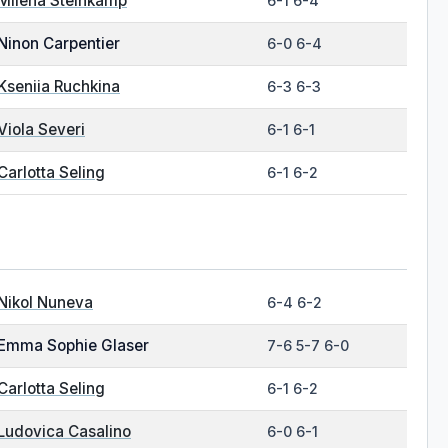
Milena Steinkamp
6-1 6-4
Ninon Carpentier
6-0 6-4
Kseniia Ruchkina
6-3 6-3
Viola Severi
6-1 6-1
Carlotta Seling
6-1 6-2
Nikol Nuneva
6-4 6-2
Emma Sophie Glaser
7-6 5-7 6-0
Carlotta Seling
6-1 6-2
Ludovica Casalino
6-0 6-1