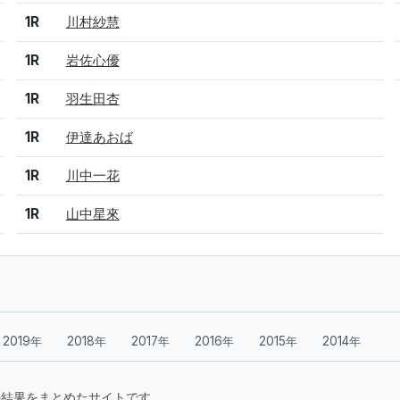
1R
川村紗慧
1R
岩佐心優
1R
羽生田杏
1R
伊達あおば
1R
川中一花
1R
山中星來
2019年
2018年
2017年
2016年
2015年
2014年
要大会の結果をまとめたサイトです。