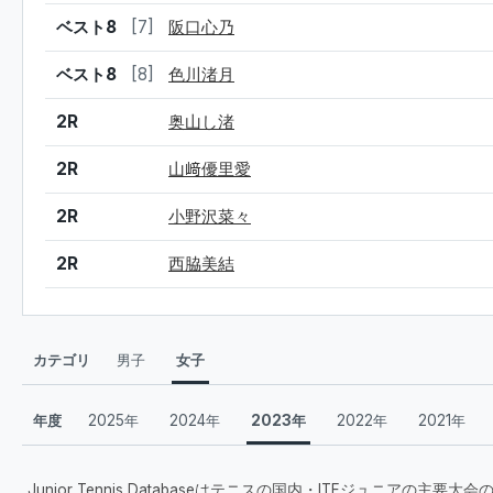
ベスト8
[7]
阪口心乃
ベスト8
[8]
色川渚月
2R
奥山し渚
2R
山﨑優里愛
2R
小野沢菜々
2R
西脇美結
カテゴリ
男子
女子
年度
2025年
2024年
2023年
2022年
2021年
Junior Tennis Databaseはテニスの国内・ITFジュニアの主