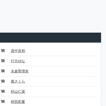
結果
シード
選手名
1R
原中音和
1R
行方ゆな
1R
永倉聖理奈
1R
森さくら
1R
杉山仁菜
1R
村田彩夏