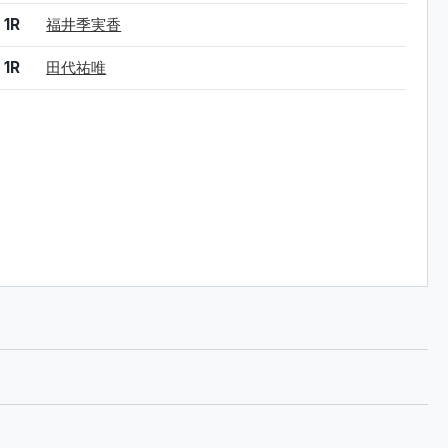
1R
福井季実香
1R
田代祐唯