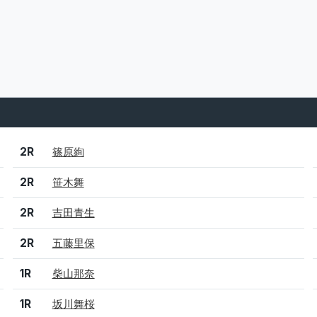
結果
シード
選手名
2R
篠原絢
2R
笹木舞
2R
吉田青生
2R
五藤里保
1R
柴山那奈
1R
坂川舞桜