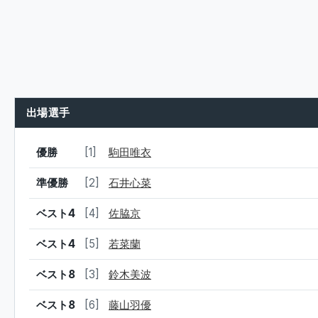
出場選手
結果
シード
選手名
優勝
[1]
駒田唯衣
準優勝
[2]
石井心菜
ベスト4
[4]
佐脇京
ベスト4
[5]
若菜蘭
ベスト8
[3]
鈴木美波
ベスト8
[6]
藤山羽優