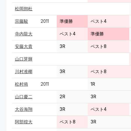
松岡朔杜
宗藤駿
2011
準優勝
ベスト4
寺内龍大
ベスト4
準優勝
安藤大貴
3R
ベスト8
山口芽輝
川村准椰
3R
ベスト8
松村侑
2011
1R
山口慶二
2R
3R
大谷海翔
3R
ベスト4
阿部煌大
ベスト8
3R