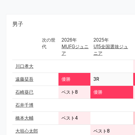
男子
次の世
2026年
2025年
代
MUFGジュニ
U15全国選抜ジュ
ア
ニア
川口孝大
遠藤栞吾
優勝
3R
石崎葵已
ベスト8
優勝
石井千博
橋本大輔
ベスト4
大垣心太郎
ベスト8