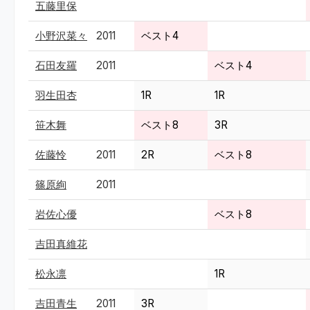
五藤里保
小野沢菜々
2011
ベスト4
石田友羅
2011
ベスト4
羽生田杏
1R
1R
笹木舞
ベスト8
3R
佐藤怜
2011
2R
ベスト8
篠原絢
2011
岩佐心優
ベスト8
吉田真維花
松永凛
1R
吉田青生
2011
3R