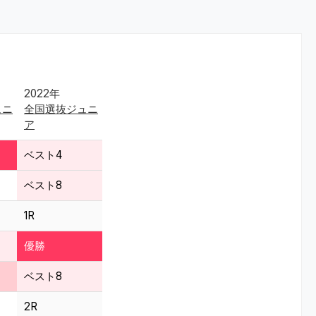
2022年
ュニ
全国選抜ジュニ
ア
ベスト4
ベスト8
1R
優勝
ベスト8
2R