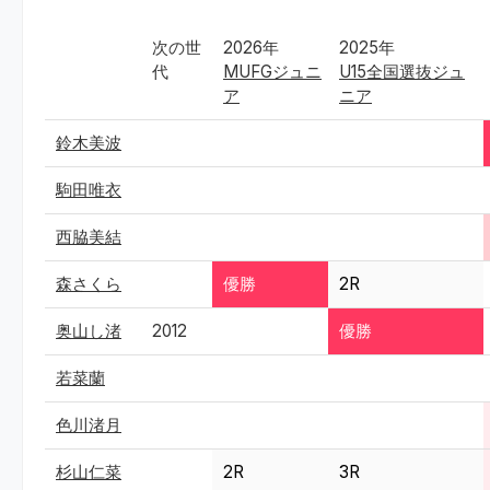
次の世
2026年
2025年
代
MUFGジュニ
U15全国選抜ジュ
ア
ニア
鈴木美波
駒田唯衣
西脇美結
森さくら
優勝
2R
奥山し渚
2012
優勝
若菜蘭
色川渚月
杉山仁菜
2R
3R