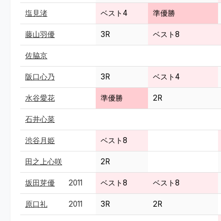
塩見渚
ベスト4
準優勝
藤山羽優
3R
ベスト8
佐脇京
阪口心乃
3R
ベスト4
水谷愛花
準優勝
2R
石井心菜
渋谷月姫
ベスト8
田之上心咲
2R
坂田芽優
2011
ベスト8
ベスト8
原口礼
2011
3R
2R