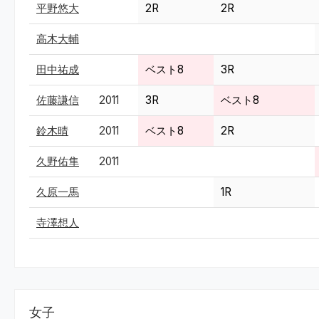
平野悠大
2R
2R
高木大輔
田中祐成
ベスト8
3R
佐藤謙信
2011
3R
ベスト8
鈴木晴
2011
ベスト8
2R
久野佑隼
2011
久原一馬
1R
寺澤想人
女子