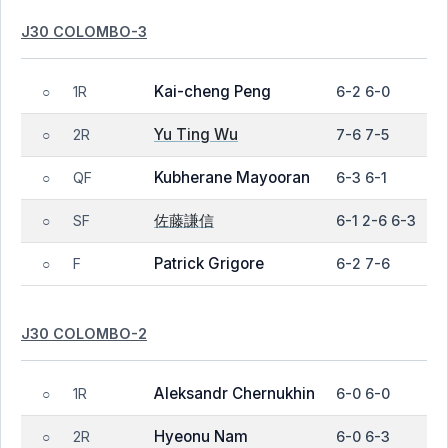
J30 COLOMBO-3
Kai-cheng Peng
1R
6-2 6-0
○
Yu Ting Wu
2R
7-6 7-5
○
Kubherane Mayooran
QF
6-3 6-1
○
佐藤謙信
SF
6-1 2-6 6-3
○
Patrick Grigore
F
6-2 7-6
○
J30 COLOMBO-2
Aleksandr Chernukhin
1R
6-0 6-0
○
Hyeonu Nam
2R
6-0 6-3
○