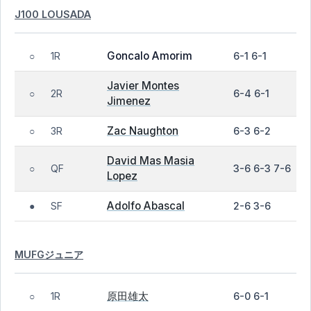
J100 LOUSADA
Goncalo Amorim
1R
6-1 6-1
○
Javier Montes
2R
6-4 6-1
○
Jimenez
Zac Naughton
3R
6-3 6-2
○
David Mas Masia
QF
3-6 6-3 7-6
○
Lopez
Adolfo Abascal
SF
2-6 3-6
●
MUFGジュニア
原田雄太
1R
6-0 6-1
○