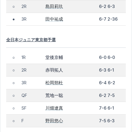
島田莉玖
2R
6-2 6-3
○
田中祐成
3R
6-7 2-36
●
全日本ジュニア東京都予選
堂後京輔
1R
6-0 6-0
○
赤羽拓人
2R
6-3 6-1
○
松岡朔杜
3R
6-4 6-2
○
荒地一聡
QF
6-2 7-5
○
川畑遼真
SF
7-6 6-1
○
野田悠心
F
7-5 6-3
○