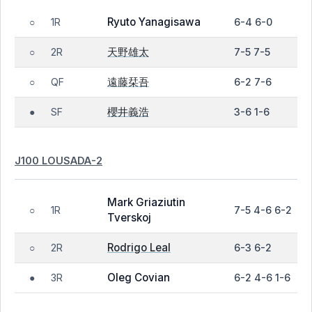
Ryuto Yanagisawa
1R
6-4 6-0
○
天野雄太
2R
7-5 7-5
○
遠藤栞吾
QF
6-2 7-6
○
櫻井義浩
SF
3-6 1-6
●
J100 LOUSADA-2
Mark Griaziutin
1R
7-5 4-6 6-2
○
Tverskoj
Rodrigo Leal
2R
6-3 6-2
○
Oleg Covian
3R
6-2 4-6 1-6
●