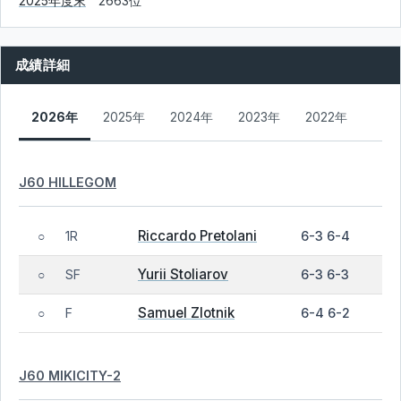
2025年度末
2663位
成績詳細
2026年
2025年
2024年
2023年
2022年
J60 HILLEGOM
Riccardo Pretolani
1R
6-3 6-4
○
Yurii Stoliarov
SF
6-3 6-3
○
Samuel Zlotnik
F
6-4 6-2
○
J60 MIKICITY-2