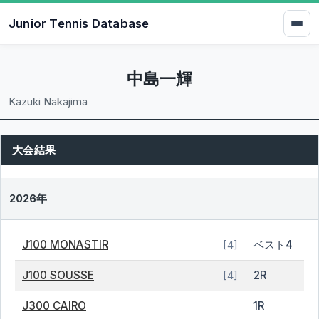
Junior Tennis Database
中島一輝
Kazuki Nakajima
大会結果
2026年
J100 MONASTIR
ベスト4
[4]
J100 SOUSSE
2R
[4]
J300 CAIRO
1R