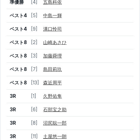
準優勝
[4]
五島科依
ベスト4
[5]
中島一輝
ベスト4
[9]
溝口怜司
ベスト8
[2]
山崎あさひ
ベスト8
[3]
加藤舜理
ベスト8
[7]
島田莉玖
ベスト8
[13]
森近周平
3R
[1]
久野佑隼
3R
[6]
石部宝之助
3R
[8]
沼尻聡一郎
3R
[11]
土屋悠一朗