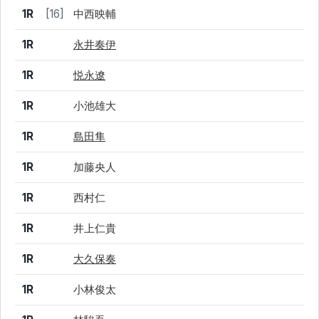
1R
[16]
中西映輔
1R
永井奏伊
1R
悦永遼
1R
小池雄大
1R
島田隼
1R
加藤央人
1R
西村仁
1R
井上仁貴
1R
大久保奏
1R
小林俊太