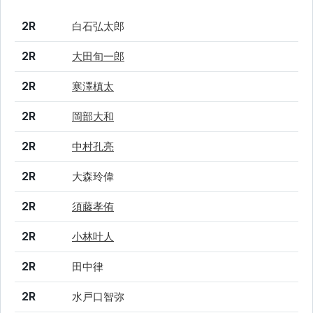
結果
シード
選手名
2R
白石弘太郎
2R
大田旬一郎
2R
寒澤槙太
2R
岡部大和
2R
中村孔亮
2R
大森玲偉
2R
須藤孝侑
2R
小林叶人
2R
田中律
2R
水戸口智弥