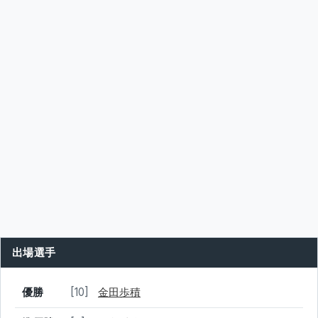
出場選手
結果
シード
選手名
優勝
[10]
金田歩積