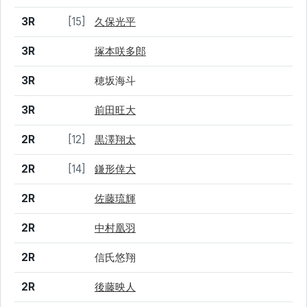
3R
[15]
久保光平
3R
塚本咲多郎
3R
穂坂海斗
3R
前田旺大
2R
[12]
黒澤翔太
2R
[14]
鎌形倖大
2R
佐藤琉輝
2R
中村凰羽
2R
信氏悠翔
2R
後藤映人