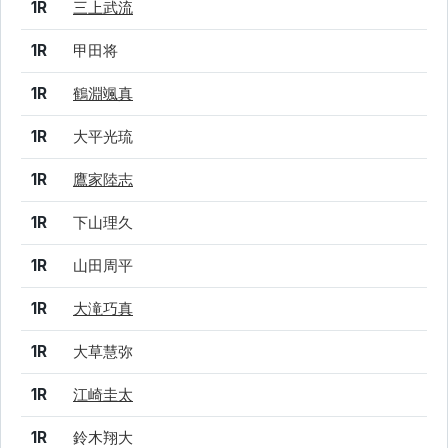
1R
三上武流
1R
甲田将
1R
鶴淵颯真
1R
大平光琉
1R
鷹家陸志
1R
下山理久
1R
山田周平
1R
大滝巧真
1R
大草慧弥
1R
江崎圭太
1R
鈴木翔大