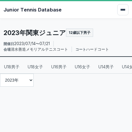
Junior Tennis Database
2023年関東ジュニア
12歳以下男子
2023/07/14〜07/21
開催日
清水善造メモリアルテニスコート
ハードコート
会場
コート
U18男子
U18女子
U16男子
U16女子
U14男子
U14