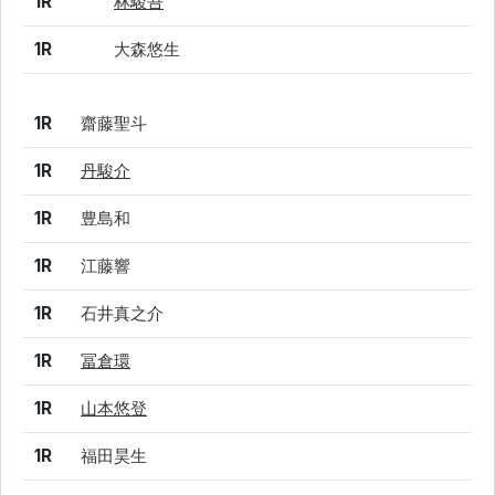
1R
林駿吾
1R
大森悠生
結果
シード
選手名
1R
齋藤聖斗
1R
丹駿介
1R
豊島和
1R
江藤響
1R
石井真之介
1R
冨倉環
1R
山本悠登
1R
福田昊生