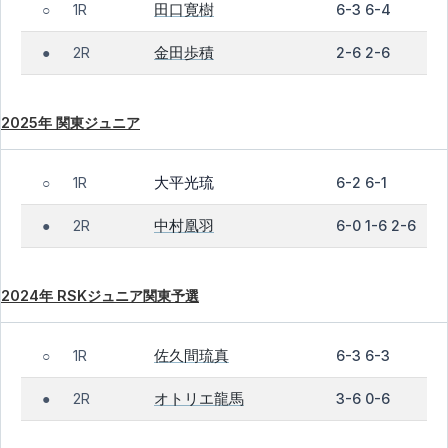
田口寛樹
1R
6-3 6-4
○
金田歩積
2R
2-6 2-6
●
2025年 関東ジュニア
大平光琉
1R
6-2 6-1
○
中村凰羽
2R
6-0 1-6 2-6
●
2024年 RSKジュニア関東予選
佐久間琉真
1R
6-3 6-3
○
オトリエ龍馬
2R
3-6 0-6
●