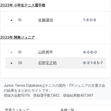
2023年 小学生テニス選手権
佐藤謙信
1R
1-6 0-6
●
2023年 関東ジュニア
山田周平
1R
6-0 6-0
○
石部宝之助
2R
6-3 1-6 5-7
●
Junior Tennis Databaseはテニスの国内・ITFジュニアの主要大会
の結果をまとめたサイトです。
登録大会数15179、登録選手数7,862、登録結果数467,997
世界ランキング
各種一覧