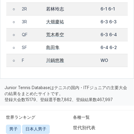
若林玲志
2R
6-1 6-1
○
大畑慶祐
3R
6-3 6-3
○
荒木希空
QF
6-3 6-4
○
島田隼
SF
6-4 6-2
○
川鍋悠雅
F
WO
○
Junior Tennis Databaseはテニスの国内・ITFジュニアの主要大会
の結果をまとめたサイトです。
登録大会数15179、登録選手数7,862、登録結果数467,997
世界ランキング
各種一覧
世代別代表
男子
日本人男子