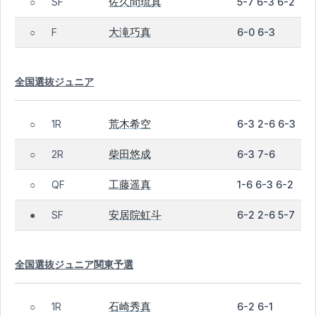
佐久間琉真
SF
5-7 6-3 6-2
○
大滝巧真
F
6-0 6-3
○
全国選抜ジュニア
荒木希空
1R
6-3 2-6 6-3
○
柴田悠成
2R
6-3 7-6
○
工藤遥真
QF
1-6 6-3 6-2
○
安居院虹斗
SF
6-2 2-6 5-7
●
全国選抜ジュニア関東予選
石崎秀真
1R
6-2 6-1
○