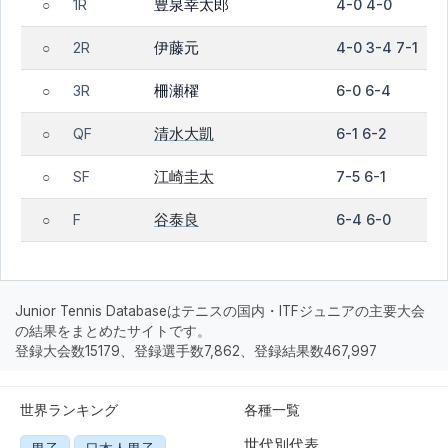
豊泉幸太郎
1R
4-0 4-0
○
伊藤元
2R
4-0 3-4 7-1
○
柵瀬櫂
3R
6-0 6-4
○
清水大凱
QF
6-1 6-2
○
江崎圭太
SF
7-5 6-1
○
谷泰良
F
6-4 6-0
○
Junior Tennis Databaseはテニスの国内・ITFジュニアの主要大会
の結果をまとめたサイトです。
登録大会数15179、登録選手数7,862、登録結果数467,997
世界ランキング
各種一覧
世代別代表