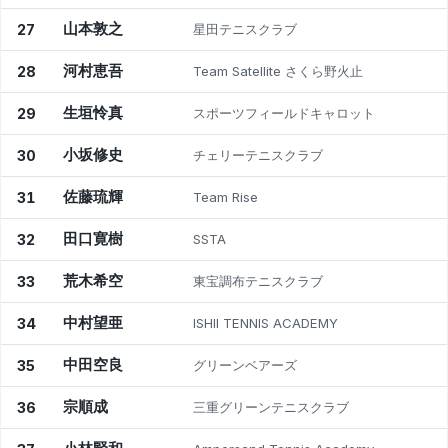
山本敦之
27
星田テニスクラブ
河村恵吾
28
Team Satellite さくら野火止
生垣怜真
29
スポーツフィールドキャロット
小坂修史
30
チェリーテニスクラブ
佐藤琉輝
31
Team Rise
田口寛樹
32
SSTA
荒木希空
33
東宝調布テニスクラブ
中村望亜
34
ISHII TENNIS ACADEMY
中田空良
35
グリーンベアーズ
宗順成
36
三重グリーンテニスクラブ