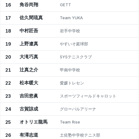
角谷尚翔
16
GETT
佐久間琉真
17
Team YUKA
中村匠吾
18
岩手中学校
上野遼真
19
やすいそ庭球部
大滝巧真
20
SYSテニスクラブ
辻真之介
21
甲南中学校
松本暖大
22
愛媛トレセン
吉田悠眞
23
スポーツフィールドキャロット
古賀諒成
24
グローバルアリーナ
オトリエ龍馬
25
Team Rise
有澤志道
26
土佐塾中学校テニス部