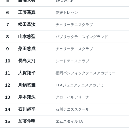
藤瀬大智
5
SHOW.T.P
工藤遥真
6
愛媛トレセン
松田革汰
7
チェリーテニスクラブ
山本悠聖
8
パブリックテニスイングランド
柴田悠成
9
チェリーテニスクラブ
長島大河
10
シードテニスクラブ
大賀翔平
11
福岡パシフィックテニスアカデミー
川鍋悠雅
12
TFAジュニアテニスアカデミー
岸本翔汰
13
グローバルアリーナ
石川起平
14
石川テニススクール
加藤伸明
15
エムスタイルTA