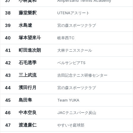
小林賢和
37
Ampersand Tennis Academy
藤堂樂釈
38
UTENAアスリート
水島遼
39
宮の森スポーツクラブ
塚本望來斗
40
岐阜西TC
町田進次朗
41
大林テニススクール
石毛透季
42
ベルサンピアTS
三上武流
43
吉田記念テニス研修センター
濱田行月
44
宮の森スポーツクラブ
島田隼
45
Team YUKA
中本空良
46
JACテニスパーク炭山
渡邉廉仁
47
やすいそ庭球部