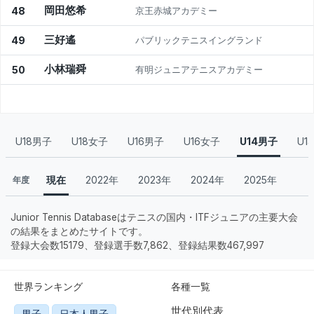
岡田悠希
48
京王赤城アカデミー
三好遙
49
パブリックテニスイングランド
小林瑞舜
50
有明ジュニアテニスアカデミー
U18男子
U18女子
U16男子
U16女子
U14男子
U1
現在
2022年
2023年
2024年
2025年
年度
Junior Tennis Databaseはテニスの国内・ITFジュニアの主要大会
の結果をまとめたサイトです。
登録大会数15179、登録選手数7,862、登録結果数467,997
世界ランキング
各種一覧
世代別代表