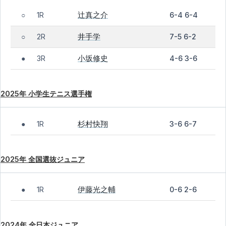
辻真之介
1R
6-4 6-4
○
井手学
2R
7-5 6-2
○
小坂修史
3R
4-6 3-6
●
2025年 小学生テニス選手権
杉村快翔
1R
3-6 6-7
●
2025年 全国選抜ジュニア
伊藤光之輔
1R
0-6 2-6
●
2024年 全日本ジュニア