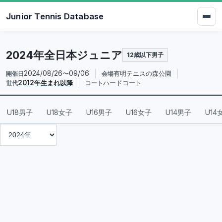
Junior Tennis Database
2024年全日本ジュニア
12歳以下男子
2024/08/26〜09/06
有明テニスの森公園
開催日
会場
2012年生まれ以降
ハードコート
世代
コート
U18男子
U18女子
U16男子
U16女子
U14男子
U14