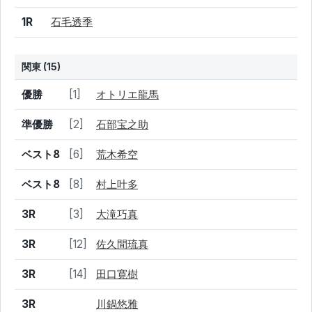
1R
石毛透季
関東 (15)
結果
シード
選手名
優勝
[1]
オトリエ龍馬
準優勝
[2]
石部宝之助
ベスト8
[6]
荒木希空
ベスト8
[8]
村上叶多
3R
[3]
大滝巧真
3R
[12]
佐久間琉真
3R
[14]
田口寛樹
3R
川鍋悠雅