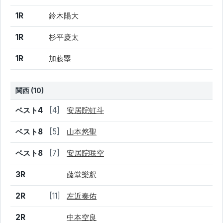
1R
鈴木陽大
1R
杉平慶太
1R
加藤塁
関西 (10)
結果
シード
選手名
ベスト4
[4]
安居院虹斗
ベスト8
[5]
山本悠聖
ベスト8
[7]
安居院咲空
3R
藤堂樂釈
2R
[11]
左近奏佑
2R
中本空良