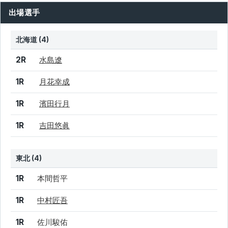
出場選手
北海道 (4)
結果
シード
選手名
2R
水島遼
1R
月花幸成
1R
濱田行月
1R
吉田悠眞
東北 (4)
結果
シード
選手名
1R
本間哲平
1R
中村匠吾
1R
佐川駿佑