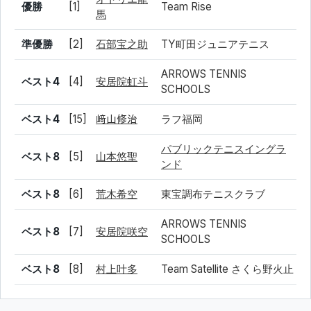
優勝
[1]
Team Rise
馬
準優勝
[2]
石部宝之助
TY町田ジュニアテニス
ARROWS TENNIS
ベスト4
[4]
安居院虹斗
SCHOOLS
ベスト4
[15]
﨑山修治
ラフ福岡
パブリックテニスイングラ
ベスト8
[5]
山本悠聖
ンド
ベスト8
[6]
荒木希空
東宝調布テニスクラブ
ARROWS TENNIS
ベスト8
[7]
安居院咲空
SCHOOLS
ベスト8
[8]
村上叶多
Team Satellite さくら野火止