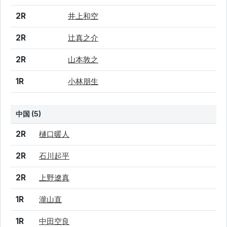
2R
井上和空
2R
辻真之介
2R
山本敦之
1R
小林朋生
中国 (5)
結果
シード
選手名
2R
樋口暖人
2R
石川起平
2R
上野遼真
1R
瀧山直
1R
中田空良