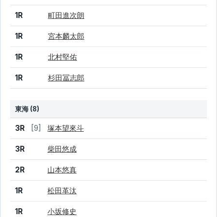
1R
町田進次朗
1R
宮本麟太郎
1R
北村堅佑
1R
杉田冨志郎
東海 (8)
結果
シード
選手名
3R
[9]
塚本望來斗
3R
柴田悠成
2R
山本悠真
1R
松田革汰
1R
小坂修史