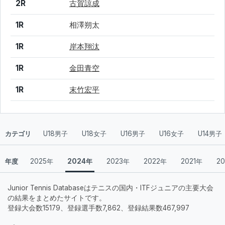
2R
古賀諒成
1R
相澤朔太
1R
岸本翔汰
1R
金田青空
1R
末竹宏平
カテゴリ
U18男子
U18女子
U16男子
U16女子
U14男子
年度
2025年
2024年
2023年
2022年
2021年
2
Junior Tennis Databaseはテニスの国内・ITFジュニアの主要大会
の結果をまとめたサイトです。
登録大会数15179、登録選手数7,862、登録結果数467,997