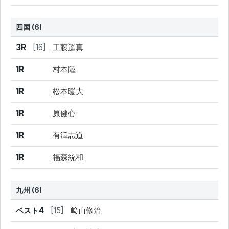
四国 (6)
結果
シード
選手名
3R
[16]
工藤遥真
1R
村本陸
1R
松本暖大
1R
原健心
1R
有澤志道
1R
福森統和
九州 (6)
結果
シード
選手名
ベスト4
[15]
﨑山修治