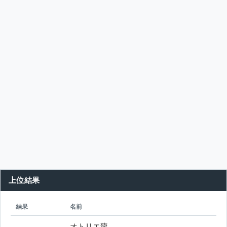
上位結果
シード
所属
結果
名前
オトリエ龍