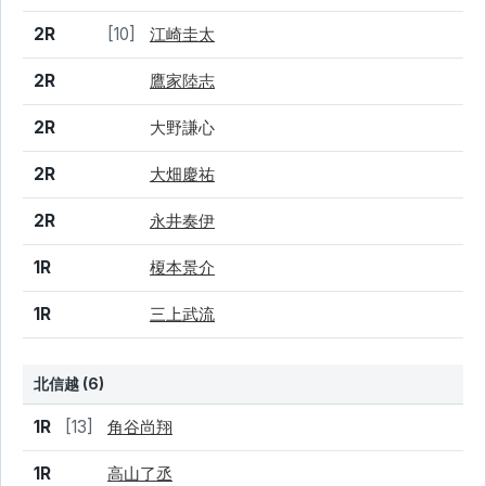
2R
[10]
江崎圭太
2R
鷹家陸志
2R
大野謙心
2R
大畑慶祐
2R
永井奏伊
1R
榎本景介
1R
三上武流
北信越 (6)
結果
シード
選手名
1R
[13]
角谷尚翔
1R
高山了丞