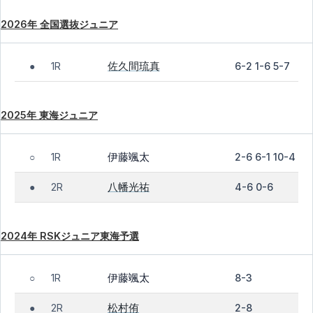
2026年 全国選抜ジュニア
佐久間琉真
1R
6-2 1-6 5-7
●
2025年 東海ジュニア
伊藤颯太
1R
2-6 6-1 10-4
○
八幡光祐
2R
4-6 0-6
●
2024年 RSKジュニア東海予選
伊藤颯太
1R
8-3
○
松村侑
2R
2-8
●