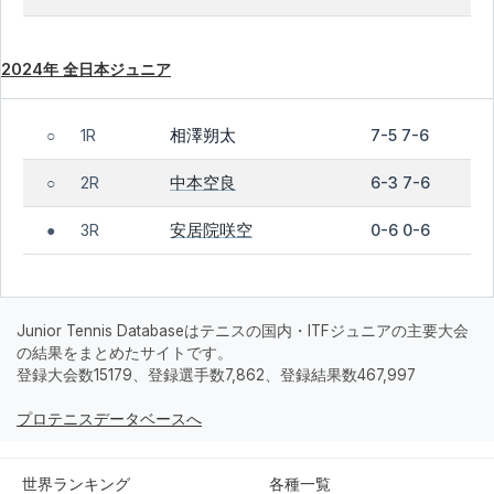
2024年 全日本ジュニア
相澤朔太
1R
7-5 7-6
○
中本空良
2R
6-3 7-6
○
安居院咲空
3R
0-6 0-6
●
Junior Tennis Databaseはテニスの国内・ITFジュニアの主要大会
の結果をまとめたサイトです。
登録大会数15179、登録選手数7,862、登録結果数467,997
プロテニスデータベースへ
世界ランキング
各種一覧