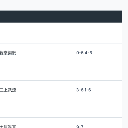
藤堂樂釈
0-6 4-6
三上武流
3-6 1-6
大原遥真
9-7