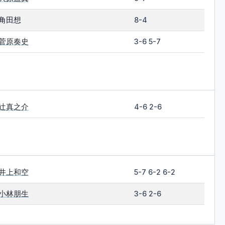
角田想
8-4
菅原奏史
3-6 5-7
辻真之介
4-6 2-6
井上和空
5-7 6-2 6-2
小林朋生
3-6 2-6