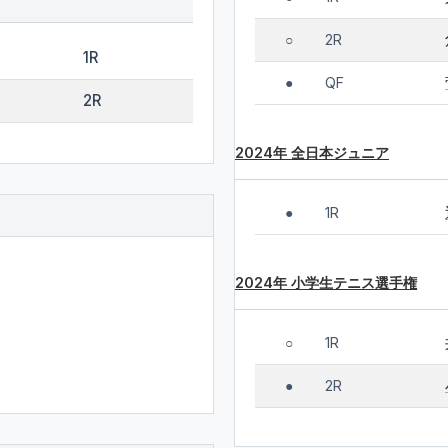
2R
○
1R
QF
●
2R
2024年 全日本ジュニア
1R
●
2024年 小学生テニス選手権
1R
○
2R
●