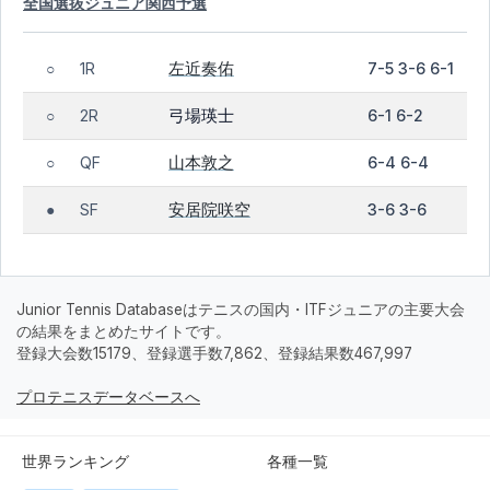
全国選抜ジュニア関西予選
左近奏佑
1R
7-5 3-6 6-1
○
弓場瑛士
2R
6-1 6-2
○
山本敦之
QF
6-4 6-4
○
安居院咲空
SF
3-6 3-6
●
Junior Tennis Databaseはテニスの国内・ITFジュニアの主要大会
の結果をまとめたサイトです。
登録大会数15179、登録選手数7,862、登録結果数467,997
プロテニスデータベースへ
世界ランキング
各種一覧