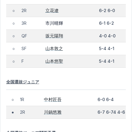
立花遼
2R
6-2 6-0
○
市川晴輝
3R
6-1 6-2
○
坂元陽翔
QF
4-0 4-0
○
山本敦之
SF
5-4 4-1
○
山本悠聖
F
5-4 4-1
○
全国選抜ジュニア
中村匠吾
1R
6-0 6-4
○
川鍋悠雅
2R
6-7 6-74 4-6
●