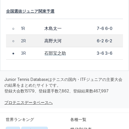
全国選抜ジュニア関東予選
木島太一
1R
7-6 6-0
○
高野大河
2R
6-2 6-2
○
石部宝之助
3R
3-6 3-6
●
Junior Tennis Databaseはテニスの国内・ITFジュニアの主要大会
の結果をまとめたサイトです。
登録大会数15179、登録選手数7,862、登録結果数467,997
プロテニスデータベースへ
世界ランキング
各種一覧