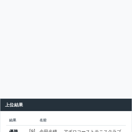
上位結果
シード
所属
結果
名前
優勝
[9]
金田歩積
アポロコーストテニスクラブ