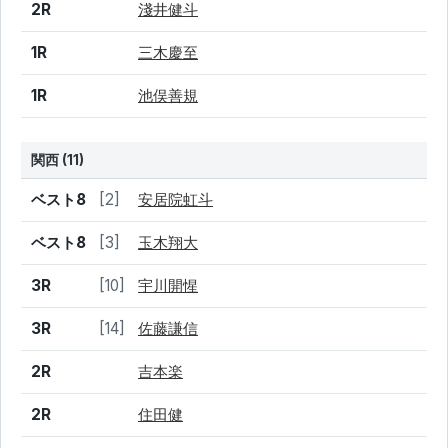
2R
淺井健斗
1R
三木慶至
1R
池俣善規
関西 (11)
結果
シード
選手名
ベスト8
[2]
安居院虹斗
ベスト8
[3]
玉木翔大
3R
[10]
宇川開惺
3R
[14]
佐藤謙信
2R
吉本楽
2R
住田健