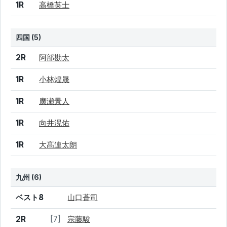
1R
高橋英士
四国 (5)
結果
シード
選手名
2R
阿部勘太
1R
小林煌晟
1R
廣瀬景人
1R
向井滉佑
1R
大髙連太朗
九州 (6)
結果
シード
選手名
ベスト8
山口蒼司
2R
[7]
宗藤駿