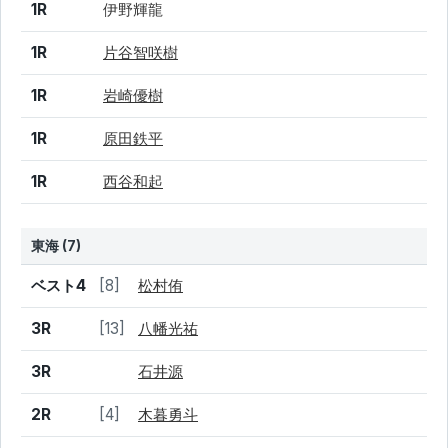
1R
伊野輝龍
1R
片谷智咲樹
1R
岩崎優樹
1R
原田鉄平
1R
西谷和起
東海 (7)
結果
シード
選手名
ベスト4
[8]
松村侑
3R
[13]
八幡光祐
3R
石井源
2R
[4]
木暮勇斗