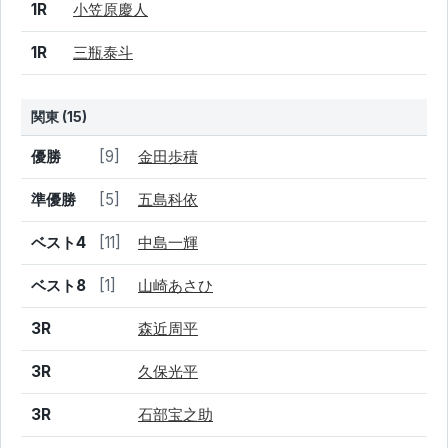
1R
小笠原慶人
1R
三瓶泰斗
関東 (15)
結果
シード
選手名
優勝
[9]
金田歩積
準優勝
[5]
五島科依
ベスト4
[11]
中島一輝
ベスト8
[1]
山崎あさひ
3R
森近周平
3R
久保光平
3R
石部宝之助