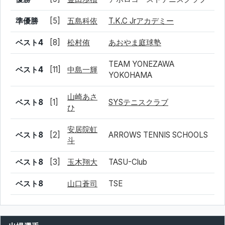
準優勝
[5]
五島科依
T.K.C Jrアカデミー
ベスト4
[8]
松村侑
あおやま庭球塾
TEAM YONEZAWA
ベスト4
[11]
中島一輝
YOKOHAMA
山崎あさ
ベスト8
[1]
SYSテニスクラブ
ひ
安居院虹
ベスト8
[2]
ARROWS TENNIS SCHOOLS
斗
ベスト8
[3]
玉木翔大
TASU-Club
ベスト8
山口蒼司
TSE