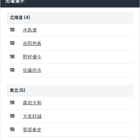
出場選手
北海道 (4)
結果
シード
選手名
1R
水島遼
1R
吉田悠眞
1R
野村優斗
1R
佐藤尚歩
東北 (5)
結果
シード
選手名
1R
森岩大和
1R
大友好誠
1R
菅原奏史