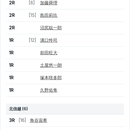
2R
[6]
加藤舜理
2R
[15]
島田莉玖
2R
沼尻聡一郎
1R
[12]
溝口怜司
1R
前田旺大
1R
土屋悠一朗
1R
塚本咲多郎
1R
久野佑隼
北信越 (6)
結果
シード
選手名
3R
[16]
角谷宙希