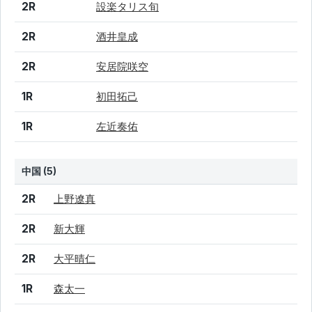
2R
設楽タリス旬
2R
酒井皇成
2R
安居院咲空
1R
初田拓己
1R
左近奏佑
中国 (5)
結果
シード
選手名
2R
上野遼真
2R
新大輝
2R
大平晴仁
1R
森太一