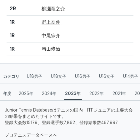
2R
柳瀬竜之介
1R
野上友伸
1R
中尾宗介
1R
﨑山修治
カテゴリ
U18男子
U18女子
U16男子
U16女子
U14男子
年度
2025年
2024年
2023年
2022年
2021年
2
Junior Tennis Databaseはテニスの国内・ITFジュニアの主要大会
の結果をまとめたサイトです。
登録大会数15179、登録選手数7,862、登録結果数467,997
プロテニスデータベースへ