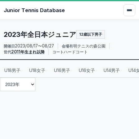
Junior Tennis Database
2023年全日本ジュニア
12歳以下男子
2023/08/17〜08/27
有明テニスの森公園
開催日
会場
2011年生まれ以降
ハードコート
世代
コート
U18男子
U18女子
U16男子
U16女子
U14男子
U14