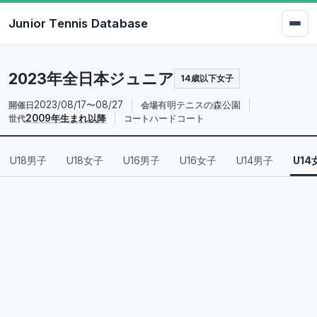
Junior Tennis Database
2023年全日本ジュニア
14歳以下女子
2023/08/17〜08/27
有明テニスの森公園
開催日
会場
2009年生まれ以降
ハードコート
世代
コート
U18男子
U18女子
U16男子
U16女子
U14男子
U14