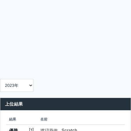
上位結果
シード
所属
結果
名前
優勝
[1]
渡辺葵依
Scratch