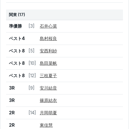
関東 (17)
結果
シード
選手名
準優勝
[3]
石井心菜
ベスト4
島村桜良
ベスト8
[5]
安西利紗
ベスト8
[10]
島田菜帆
ベスト8
[12]
三枝夏子
3R
[9]
安川結音
3R
篠原結衣
2R
[14]
月岡萌夏
2R
東佳慧