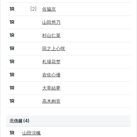
1R
[2]
佐脇京
1R
山田悠乃
1R
杉山仁菜
1R
田之上心咲
1R
札場花埜
1R
岩佐心優
1R
大草結夢
1R
高木絢音
北信越 (4)
結果
シード
選手名
1R
山田涼楓