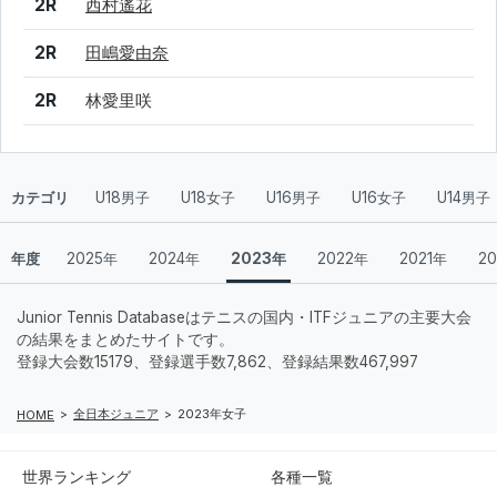
2R
西村遙花
2R
田嶋愛由奈
2R
林愛里咲
カテゴリ
U18男子
U18女子
U16男子
U16女子
U14男子
年度
2025年
2024年
2023年
2022年
2021年
2
Junior Tennis Databaseはテニスの国内・ITFジュニアの主要大会
の結果をまとめたサイトです。
登録大会数15179、登録選手数7,862、登録結果数467,997
全日本ジュニア
2023年女子
HOME
世界ランキング
各種一覧