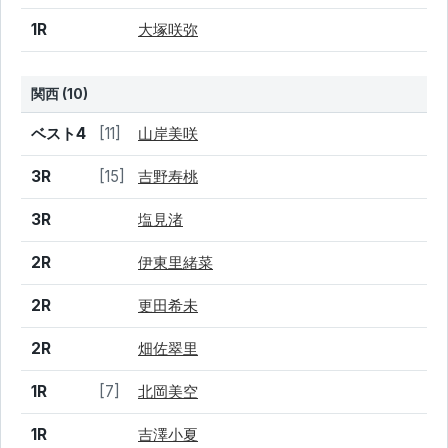
1R
大塚咲弥
関西 (10)
結果
シード
選手名
ベスト4
[11]
山岸美咲
3R
[15]
吉野寿桃
3R
塩見渚
2R
伊東里緒菜
2R
更田希未
2R
畑佐翠里
1R
[7]
北岡美空
1R
吉澤小夏