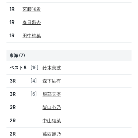
1R
宮腰咲希
1R
春日彩杏
1R
田中柚葉
東海 (7)
結果
シード
選手名
ベスト8
[16]
鈴木美波
3R
[4]
森下結有
3R
[6]
服部天寧
3R
阪口心乃
2R
中山結菜
2R
葛西麗乃