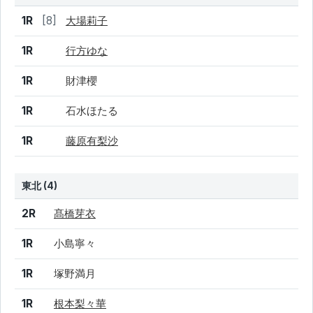
結果
シード
選手名
1R
[8]
大場莉子
1R
行方ゆな
1R
財津櫻
1R
石水ほたる
1R
藤原有梨沙
東北 (4)
結果
シード
選手名
2R
髙橋芽衣
1R
小島寧々
1R
塚野満月
1R
根本梨々華