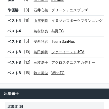
準優勝
[3]
石井心菜
グリーンテニスプラザ
ベスト4
[11]
山岸美咲
イヌヅカスポーツプランニング
ベスト4
島村桜良
与野TC
ベスト8
[5]
安西利紗
Team SanPlus
ベスト8
[10]
島田菜帆
ファーイーストJrTA
ベスト8
[12]
三枝夏子
アクロステニスアカデミー
ベスト8
[16]
鈴木美波
WishTC
出場選手
北海道 (5)