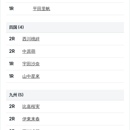
1R
平田里帆
四国 (4)
結果
シード
選手名
2R
西川桃絆
2R
中原萌
1R
宇田沙奈
1R
山中星來
九州 (5)
結果
シード
選手名
2R
比嘉桜実
2R
伊東来春