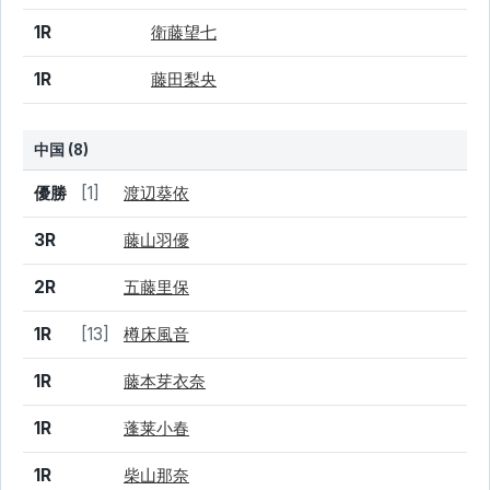
1R
衛藤望七
1R
藤田梨央
中国 (8)
結果
シード
選手名
優勝
[1]
渡辺葵依
3R
藤山羽優
2R
五藤里保
1R
[13]
樽床風音
1R
藤本芽衣奈
1R
蓬莱小春
1R
柴山那奈