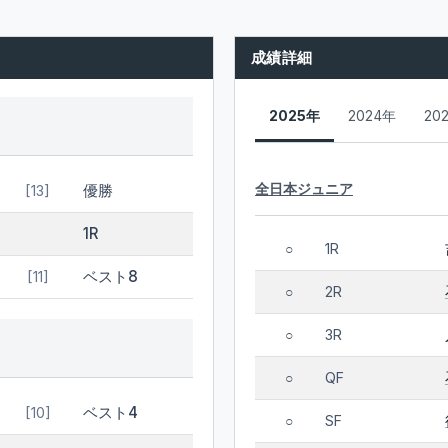
成績詳細
2025年
2024年
20
全日本ジュニア
優勝
[13]
1R
1R
○
ベスト8
[11]
2R
○
3R
○
QF
○
ベスト4
[10]
SF
○