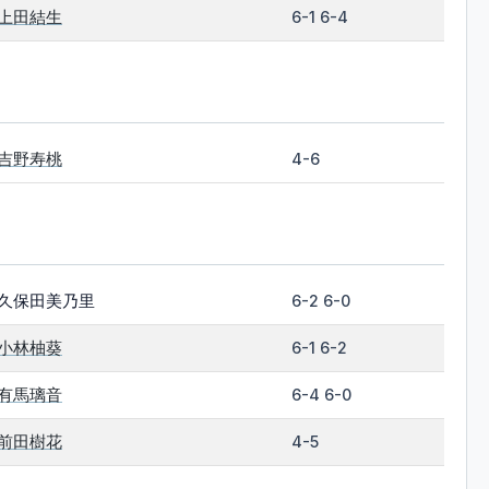
上田結生
6-1 6-4
吉野寿桃
4-6
久保田美乃里
6-2 6-0
小林柚葵
6-1 6-2
有馬璃音
6-4 6-0
前田樹花
4-5