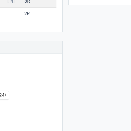
3R
[14]
2R
4)