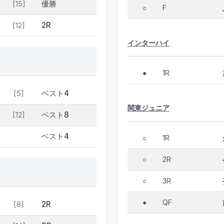
優勝
[15]
F
○
2R
[12]
インターハイ
1R
●
ベスト4
[5]
関東ジュニア
ベスト8
[12]
ベスト4
1R
○
2R
○
3R
○
QF
●
2R
[8]