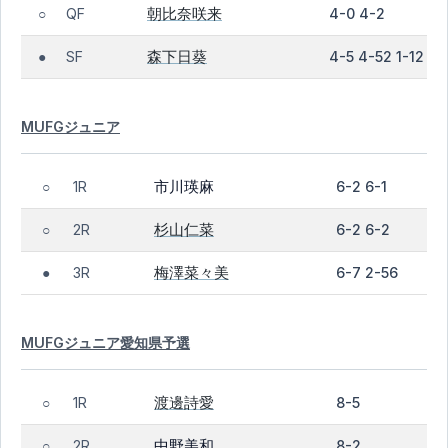
朝比奈咲来
QF
4-0 4-2
○
森下日葵
SF
4-5 4-52 1-12
●
MUFGジュニア
市川瑛麻
1R
6-2 6-1
○
杉山仁菜
2R
6-2 6-2
○
梅澤菜々美
3R
6-7 2-56
●
MUFGジュニア愛知県予選
渡邊詩愛
1R
8-5
○
中野美和
2R
8-2
○