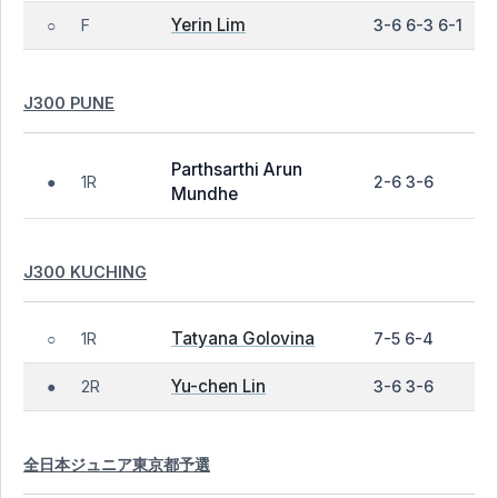
Yerin Lim
F
3-6 6-3 6-1
○
J300 PUNE
Parthsarthi Arun
1R
2-6 3-6
●
Mundhe
J300 KUCHING
Tatyana Golovina
1R
7-5 6-4
○
Yu-chen Lin
2R
3-6 3-6
●
全日本ジュニア東京都予選