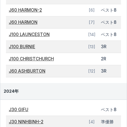
J60 HARMON-2
ベスト8
[6]
J60 HARMON
ベスト8
[7]
J100 LAUNCESTON
ベスト8
[14]
J100 BURNIE
3R
[13]
J100 CHRISTCHURCH
2R
J60 ASHBURTON
3R
[12]
2024年
J30 GIFU
ベスト8
J30 NINHBINH-2
準優勝
[4]