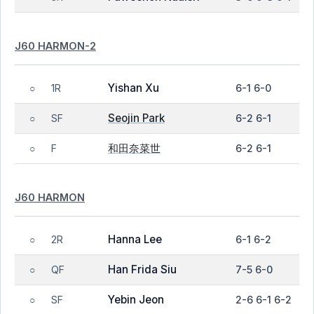
J60 HARMON-2
Yishan Xu
1R
6-1 6-0
○
Seojin Park
SF
6-2 6-1
○
和田奈菜世
F
6-2 6-1
○
J60 HARMON
Hanna Lee
2R
6-1 6-2
○
Han Frida Siu
QF
7-5 6-0
○
Yebin Jeon
SF
2-6 6-1 6-2
○