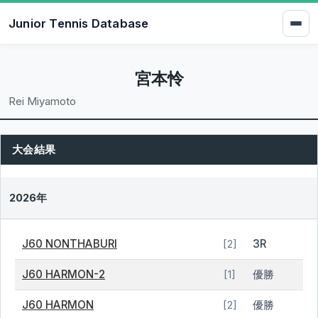
Junior Tennis Database
宮本怜
Rei Miyamoto
大会結果
2026年
J60 NONTHABURI
3R
[2]
J60 HARMON-2
優勝
[1]
J60 HARMON
優勝
[2]