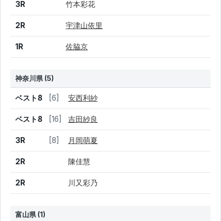
3R
竹本彩花
2R
宇津山依里
1R
佐脇京
神奈川県 (5)
結果
シード
選手名
ベスト8
[6]
安西利紗
ベスト8
[16]
吉田紗良
3R
[8]
月岡萌夏
2R
陳佳慧
2R
川又彩乃
富山県 (1)