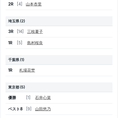
結果
シード
選手名
2R
[4]
山本杏里
埼玉県 (2)
結果
シード
選手名
3R
[14]
三枝夏子
1R
[5]
島村桜良
千葉県 (1)
結果
シード
選手名
1R
札場花埜
東京都 (5)
結果
シード
選手名
優勝
[1]
石井心菜
ベスト8
[9]
山田悠乃