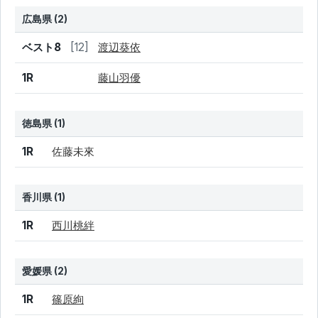
広島県 (2)
結果
シード
選手名
ベスト8
[12]
渡辺葵依
1R
藤山羽優
徳島県 (1)
結果
シード
選手名
1R
佐藤未來
香川県 (1)
結果
シード
選手名
1R
西川桃絆
愛媛県 (2)
結果
シード
選手名
1R
篠原絢