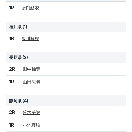
結果
シード
選手名
1R
藤岡結衣
福井県 (1)
結果
シード
選手名
1R
坂川舞桜
長野県 (2)
結果
シード
選手名
2R
田中柚葉
1R
山田涼楓
静岡県 (4)
結果
シード
選手名
2R
鈴木美波
1R
小池真咲