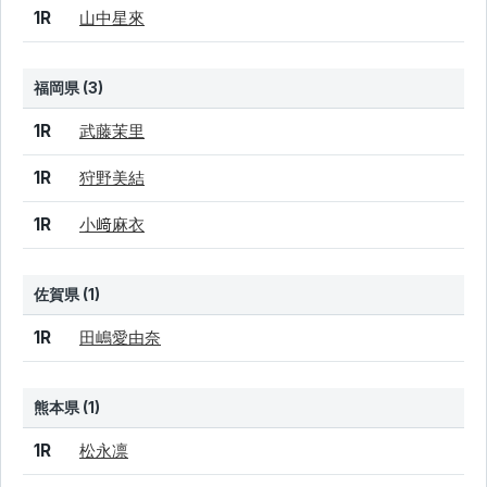
1R
山中星來
福岡県 (3)
結果
シード
選手名
1R
武藤茉里
1R
狩野美結
1R
小﨑麻衣
佐賀県 (1)
結果
シード
選手名
1R
田嶋愛由奈
熊本県 (1)
結果
シード
選手名
1R
松永凛