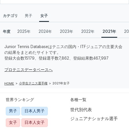
カテゴリ
男子
女子
年度
2025年
2024年
2023年
2022年
2021年
2
Junior Tennis Databaseはテニスの国内・ITFジュニアの主要大会
の結果をまとめたサイトです。
登録大会数15179、登録選手数7,862、登録結果数467,997
プロテニスデータベースへ
小学生テニス選手権
2021年女子
HOME
世界ランキング
各種一覧
世代別代表
男子
日本人男子
ジュニアナショナル選手
女子
日本人女子