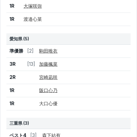
1R
大塚咲弥
1R
渡邉心菜
愛知県 (5)
結果
シード
選手名
準優勝
[2]
駒田唯衣
3R
[13]
加藤楓菜
2R
宮崎凪咲
1R
阪口心乃
1R
大口心優
三重県 (3)
結果
シード
選手名
ベスト4
[3]
森下結有