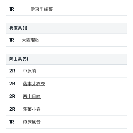
1R
伊東里緒菜
兵庫県 (1)
結果
シード
選手名
1R
大西瑠歌
岡山県 (5)
結果
シード
選手名
2R
中原萌
2R
藤本芽衣奈
2R
西山日向
2R
蓬莱小春
1R
樽床風音