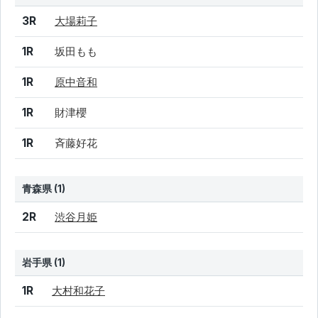
結果
シード
選手名
3R
大場莉子
1R
坂田もも
1R
原中音和
1R
財津櫻
1R
斉藤好花
青森県 (1)
結果
シード
選手名
2R
渋谷月姫
岩手県 (1)
結果
シード
選手名
1R
大村和花子