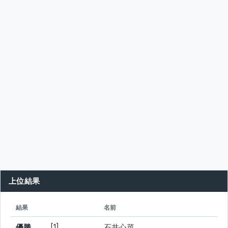
上位結果
シード
所属
結果
名前
優勝
[1]
石井心菜