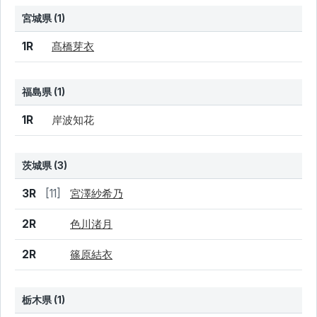
宮城県 (1)
結果
シード
選手名
1R
髙橋芽衣
福島県 (1)
結果
シード
選手名
1R
岸波知花
茨城県 (3)
結果
シード
選手名
3R
[11]
宮澤紗希乃
2R
色川渚月
2R
篠原結衣
栃木県 (1)