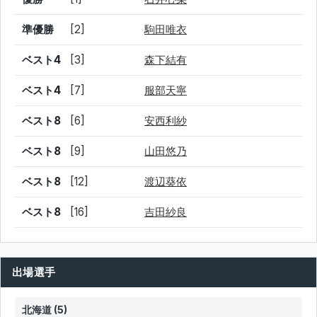
準優勝
[2]
駒田唯衣
ベスト4
[3]
森下結有
ベスト4
[7]
服部天寧
ベスト8
[6]
安西利紗
ベスト8
[9]
山田悠乃
ベスト8
[12]
渡辺葵依
ベスト8
[16]
吉田紗良
出場選手
北海道 (5)