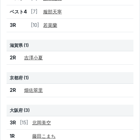
ベスト4
[7]
服部天寧
3R
[10]
若菜蘭
滋賀県 (1)
結果
シード
選手名
2R
吉澤小夏
京都府 (1)
結果
シード
選手名
2R
畑佐翠里
大阪府 (3)
結果
シード
選手名
3R
[15]
北岡美空
1R
藤田こまち