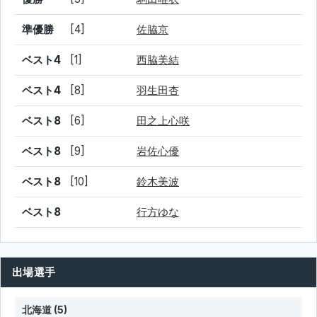
準優勝
[4]
佐脇京
ベスト4
[1]
西脇美結
ベスト4
[8]
羽生田杏
ベスト8
[6]
田之上心咲
ベスト8
[9]
岩佐心優
ベスト8
[10]
鈴木美波
ベスト8
行方ゆな
出場選手
北海道 (5)