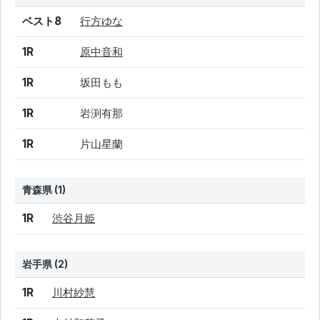
結果
シード
選手名
ベスト8
行方ゆな
1R
原中音和
1R
坂田もも
1R
岩渕有那
1R
片山星蘭
青森県 (1)
結果
シード
選手名
1R
渋谷月姫
岩手県 (2)
結果
シード
選手名
1R
川村紗慧