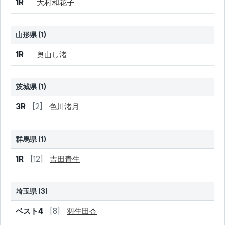
1R
大村和花子
山形県 (1)
結果
シード
選手名
1R
奥山し渚
茨城県 (1)
結果
シード
選手名
3R
[2]
色川渚月
群馬県 (1)
結果
シード
選手名
1R
[12]
吉田青生
埼玉県 (3)
結果
シード
選手名
ベスト4
[8]
羽生田杏