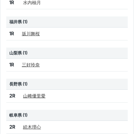
1R
水内柚月
福井県 (1)
結果
シード
選手名
1R
坂川舞桜
山梨県 (1)
結果
シード
選手名
1R
三好玲奈
長野県 (1)
結果
シード
選手名
2R
山﨑優里愛
岐阜県 (1)
結果
シード
選手名
2R
続木理心