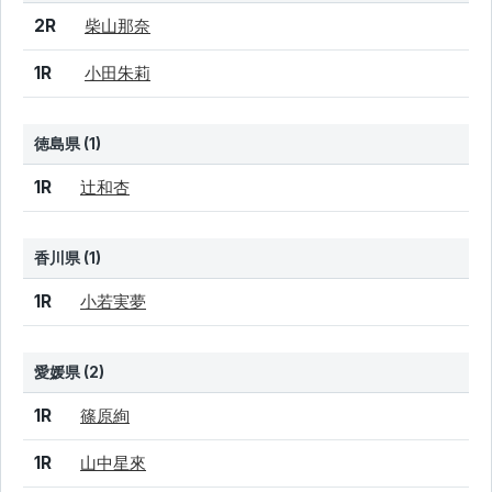
結果
シード
選手名
2R
柴山那奈
1R
小田朱莉
徳島県 (1)
結果
シード
選手名
1R
辻和杏
香川県 (1)
結果
シード
選手名
1R
小若実夢
愛媛県 (2)
結果
シード
選手名
1R
篠原絢
1R
山中星來