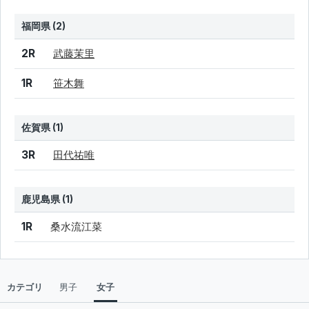
福岡県 (2)
結果
シード
選手名
2R
武藤茉里
1R
笹木舞
佐賀県 (1)
結果
シード
選手名
3R
田代祐唯
鹿児島県 (1)
結果
シード
選手名
1R
桑水流江菜
カテゴリ
男子
女子