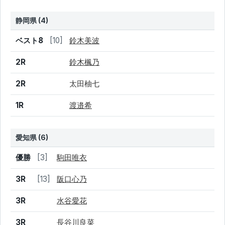
静岡県 (4)
結果
シード
選手名
ベスト8
[10]
鈴木美波
2R
鈴木楓乃
2R
太田柚七
1R
渡邉希
愛知県 (6)
結果
シード
選手名
優勝
[3]
駒田唯衣
3R
[13]
阪口心乃
3R
水谷愛花
3R
長谷川良菜