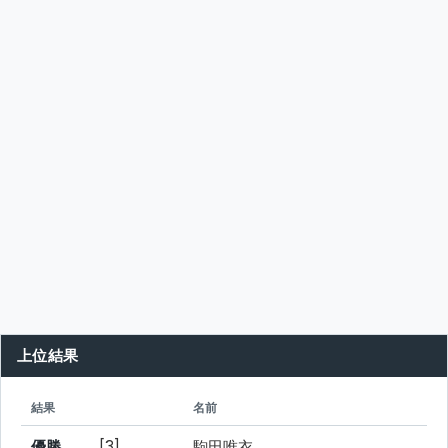
上位結果
シード
所属
結果
名前
優勝
[3]
駒田唯衣