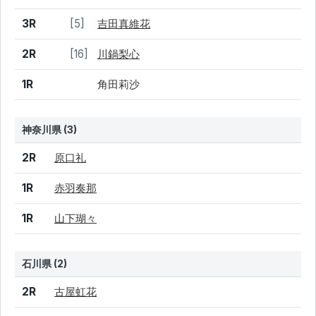
3R
[5]
吉田真維花
2R
[16]
川鍋梨心
1R
角田莉沙
神奈川県 (3)
結果
シード
選手名
2R
原口礼
1R
赤羽奏那
1R
山下瑚々
石川県 (2)
結果
シード
選手名
2R
古屋虹花