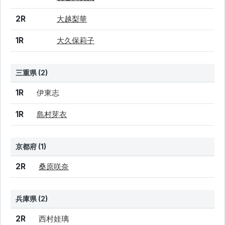
2R
大越梨華
1R
大久保莉子
三重県 (2)
結果
シード
選手名
1R
伊東志
1R
島村芽衣
京都府 (1)
結果
シード
選手名
2R
桑原咲奈
兵庫県 (2)
結果
シード
選手名
2R
西村娃璃