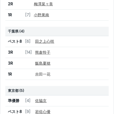
2R
梅澤菜々美
1R
[7]
小野果南
千葉県 (4)
結果
シード
選手名
ベスト8
[6]
田之上心咲
3R
[14]
熊倉怜子
3R
飯島夏穂
1R
吉田一花
東京都 (5)
結果
シード
選手名
準優勝
[4]
佐脇京
ベスト8
[9]
岩佐心優